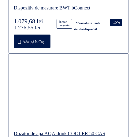
Dispozitiv de masurare BWT bConnect
1.079,68 lei
-15%
În stoc
*Promotie in limita
magazin
1.276,55 lei
stocului disponibil
Adaugă în Coş
Dozator de apa AQA drink COOLER 50 CAS