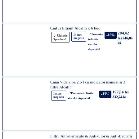
Cartus filtrant Alcalin x 6 buc
284,42
*Promotie
-10%
În stoc
Ultimele
lei
316,03
magazin
3 produse!
in limita
lei
stocului
disponibil
Cana Vida alba 2.6 l cu indicator manual si 3
filtre Alcalin
197,84 lei
*Promotie in limita
-15%
În stoc
232,74 lei
magazin
stocului disponibil
Filtru Anti-Particule & Anti-Clor & Anti-Bacterii