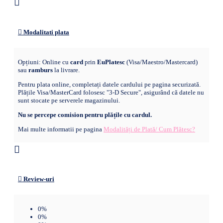
Modalitati plata
Opțiuni: Online cu
card
prin
EuPlatesc
(Visa/Maestro/Mastercard)
sau
ramburs
la livrare.
Pentru plata online, completați datele cardului pe pagina securizată.
Plățile Visa/MasterCard folosesc "3-D Secure", asigurând că datele nu
sunt stocate pe serverele magazinului.
Nu se percepe comision pentru plățile cu cardul.
Mai multe informatii pe pagina
Modalități de Plată/ Cum Plătesc?
Review-uri
0%
0%