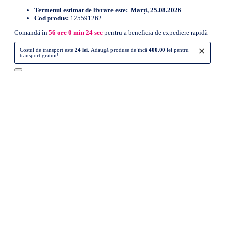
Termenul estimat de livrare este:
Marți, 25.08.2026
Cod produs:
125591262
Comandă în
56
ore
0
min
23
sec
pentru a beneficia de expediere rapidă
×
Costul de transport este
24 lei.
Adaugă produse de încă
400.00
lei pentru
transport gratuit!