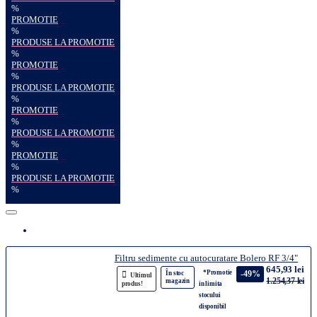
%
PROMOTIE
%
PRODUSE LA PROMOTIE
%
PROMOTIE
%
PRODUSE LA PROMOTIE
%
PROMOTIE
%
PRODUSE LA PROMOTIE
%
PROMOTIE
%
PRODUSE LA PROMOTIE
%
Filtru sedimente cu autocuratare Bolero RF 3/4"
645,93 lei
*Promotie
-49%
În stoc
Ultimul
1.254,37 lei
magazin
produs!
in limita
stocului
disponibil