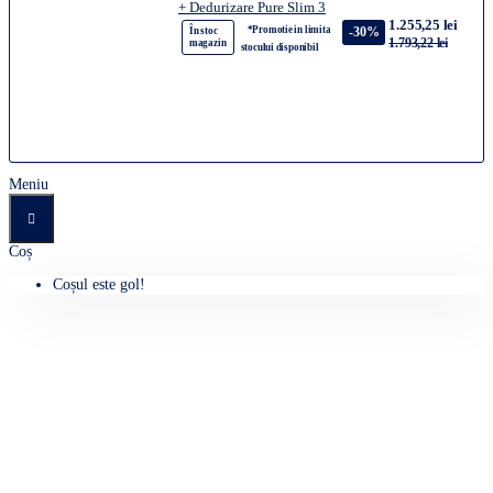
+ Dedurizare Pure Slim 3
1.255,25 lei
*Promotie in limita
-30%
În stoc
1.793,22 lei
magazin
stocului disponibil
Meniu
Coș
Coșul este gol!