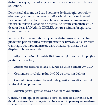
distribuirea apei, fiind ideal pentru utilizarea în restaurante, baruri
sau cantine.
Dispenserul dispune de 2 sau 3 robinete de distribuție, controlate
electronic, ce permit umplerea rapidă a sticlelor sau a recipientelor.
Fiecare turn de distribuție este echipat cu o tavă pentru picurare,
inclusă în livrare. Coloanele de distribuție trebuie combinate cu un
dozator de apă AQA drink COOLER pentru a asigura funcționarea
corespunzătoare.
Varianta electronică controlată permite distribuirea apei în volum
predefinit, prin stabilirea cantității exacte ce urmează a fi distribuită.
Cantitățile pot fi programate de către utilizator și afișate pe un
display cu butoane tactile.
•
Afișarea numărului total de litri furnizați și a contoarelor parțiale
pentru fiecare selecție
•
Autonomia filtrului de apă și durata de viață a lămpii UV-LED
•
Gestionarea nivelului redus de CO2 cu presostat dedicat
•
Controlul temperaturii bancului de gheață cu sondă și control
relatival al compresorului
•
Admisie pentru gestionarea a 2 contoare volumetrice
Construite din oțel și metacrilat, aceste coloane de distribuție sunt
durabile și ușor de curățat, oferind în același timp un aspect modern și