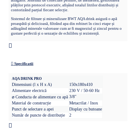
atrăgător. Sistemul de conectare permite, de asemenea, gestionarea
plăților prin protocol executiv, afișând totalul litrilor distribuiți și
contorizând parțial fiecare selecție.
Sistemul de filtrare și mineralizare BWT AQA drink asigură o apă
proaspătă și delicioasă, filtrând apa din robinet în cinci etape și
adăugând minerale valoroase cum ar fi magneziul și zincul pentru o
gustare perfectă și o senzație de echilibru și rezistență.
Specificatii
AQA DRINK PRO
Dimensiuni (l x H x A)
150x180x410
Alimentare electrică
230 V / 50-60 Hz
3/8"
⌀ Conducta de alimentare cu apă
Material de construcție
Metacrilat / Inox
Punct de selectare a apei
Display cu butoane
Număr de puncte de distribuție
2