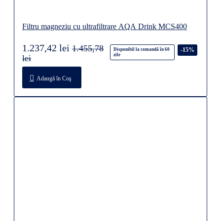
Filtru magneziu cu ultrafiltrare AQA Drink MCS400
1.237,42 lei
1.455,78
-15%
Disponibil la comandă în 60
zile
lei
Adaugă în Coş