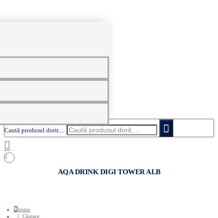
0
Caută produsul dorit....
0
AQA DRINK DIGI TOWER ALB
home
Căutare