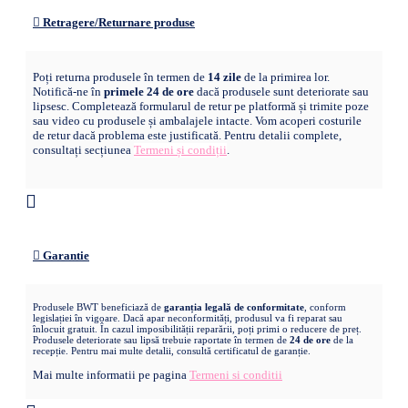
Retragere/Returnare produse
Poți returna produsele în termen de
14 zile
de la primirea lor.
Notifică-ne în
primele 24 de ore
dacă produsele sunt deteriorate sau
lipsesc. Completează formularul de retur pe platformă și trimite poze
sau video cu produsele și ambalajele intacte. Vom acoperi costurile
de retur dacă problema este justificată. Pentru detalii complete,
consultați secțiunea
Termeni și condiții
.
Garantie
Produsele BWT beneficiază de
garanția legală de conformitate
, conform
legislației în vigoare. Dacă apar neconformități, produsul va fi reparat sau
înlocuit gratuit. În cazul imposibilității reparării, poți primi o reducere de preț.
Produsele deteriorate sau lipsă trebuie raportate în termen de
24 de ore
de la
recepție. Pentru mai multe detalii, consultă certificatul de garanție.
Mai multe informatii pe pagina
Termeni si conditii