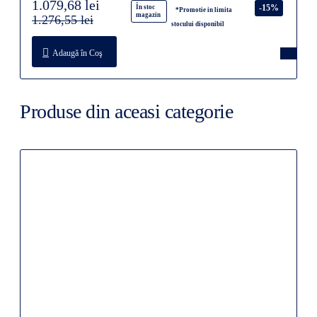
1.079,68 lei
-15%
În stoc
*Promotie in limita
magazin
1.276,55 lei
stocului disponibil
Adaugă în Coş
Produse din aceasi categorie