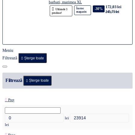
barbati, marimea XL
172,03 lei
-30%
În stoc
Ultimele 3
245,75 lei
magazin
produse!
Meniu
Filtrează
Șterge toate
Filtrează
Șterge toate
Preț
lei
lei
Stoc