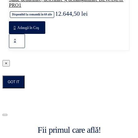
PRO1
12.644,50 lei
Disponibil la comandă în 60 zile
Adaugă în Coş
×
GOT IT
Fii primul care află!