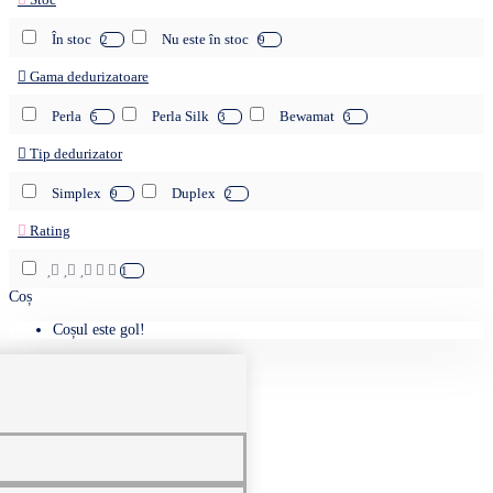
În stoc
Nu este în stoc
2
9
Gama dedurizatoare
Perla
Perla Silk
Bewamat
5
3
3
Tip dedurizator
Simplex
Duplex
9
2
Rating
1
Coș
Coșul este gol!