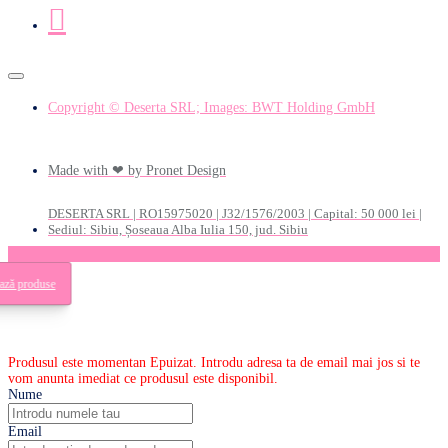
Copyright © Deserta SRL; Images: BWT Holding GmbH
Made with ❤ by Pronet Design
DESERTA SRL | RO15975020 | J32/1576/2003 | Capital: 50 000 lei |
Sediul: Sibiu, Șoseaua Alba Iulia 150, jud. Sibiu
ează produse
Produsul este momentan Epuizat. Introdu adresa ta de email mai jos si te
vom anunta imediat ce produsul este disponibil.
Nume
Email