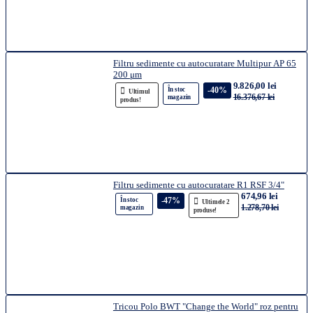
Filtru sedimente cu autocuratare Multipur AP 65
200 μm
9.826,00 lei
-40%
În stoc
Ultimul
16.376,67 lei
magazin
produs!
Filtru sedimente cu autocuratare R1 RSF 3/4"
674,96 lei
-47%
În stoc
Ultimele 2
1.278,70 lei
magazin
produse!
Tricou Polo BWT "Change the World" roz pentru