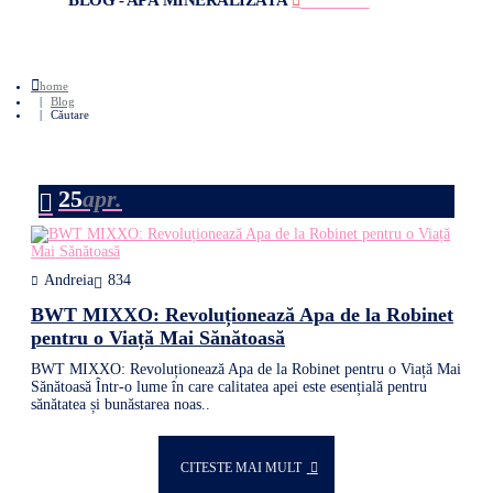
BLOG - APĂ MINERALIZATĂ
FEED RSS
home
Blog
Căutare
25
apr.
Andreia
834
BWT MIXXO: Revoluționează Apa de la Robinet
pentru o Viață Mai Sănătoasă
BWT MIXXO: Revoluționează Apa de la Robinet pentru o Viață Mai
Sănătoasă Într-o lume în care calitatea apei este esențială pentru
sănătatea și bunăstarea noas..
CITESTE MAI MULT