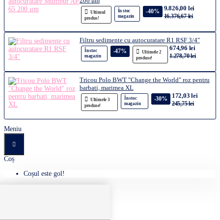
200 μm
9.826,00 lei
-40%
În stoc
Ultimul
16.376,67 lei
magazin
produs!
Filtru sedimente cu autocuratare R1 RSF 3/4"
674,96 lei
-47%
În stoc
Ultimele 2
1.278,70 lei
magazin
produse!
Tricou Polo BWT "Change the World" roz pentru
barbati, marimea XL
172,03 lei
-30%
În stoc
Ultimele 3
245,75 lei
magazin
produse!
Meniu
Coș
Coșul este gol!