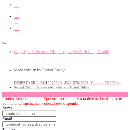
Copyright © Deserta SRL; Images: BWT Holding GmbH
Made with ❤ by Pronet Design
DESERTA SRL | RO15975020 | J32/1576/2003 | Capital: 50 000 lei |
Sediul: Sibiu, Șoseaua Alba Iulia 150, jud. Sibiu
Produsul este momentan Epuizat. Introdu adresa ta de email mai jos si te
vom anunta imediat ce produsul este disponibil.
Nume
Email
Telefon