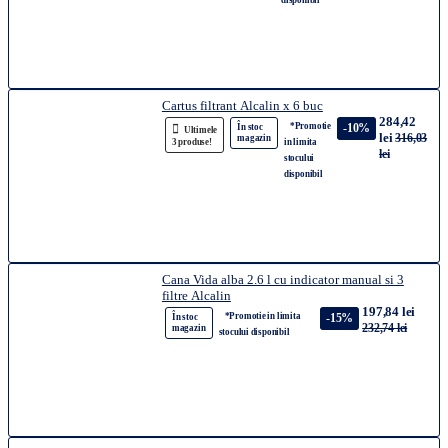
disponibil
Cartus filtrant Alcalin x 6 buc
284,42
*Promotie
-10%
În stoc
Ultimele
lei
316,03
magazin
3 produse!
in limita
lei
stocului
disponibil
Cana Vida alba 2.6 l cu indicator manual si 3
filtre Alcalin
197,84 lei
*Promotie in limita
-15%
În stoc
232,74 lei
magazin
stocului disponibil