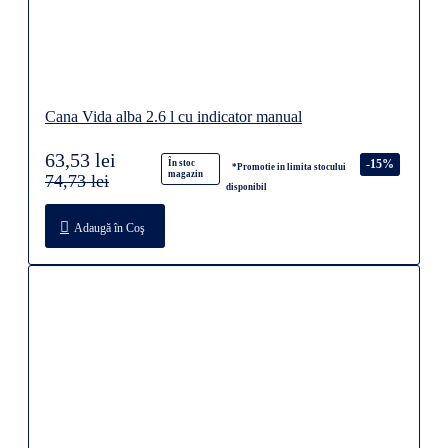
Cana Vida alba 2.6 l cu indicator manual
63,53 lei
-15%
În stoc
*Promotie in limita stocului
magazin
74,73 lei
disponibil
Adaugă în Coş