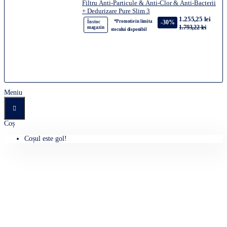
Filtru Anti-Particule & Anti-Clor & Anti-Bacterii
+ Dedurizare Pure Slim 3
1.255,25 lei
*Promotie in limita
-30%
În stoc
1.793,22 lei
magazin
stocului disponibil
Meniu
Coș
Coșul este gol!