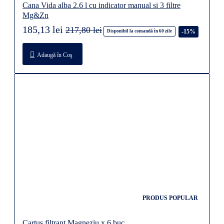
Cana Vida alba 2.6 l cu indicator manual si 3 filtre
Mg&Zn
185,13 lei
217,80 lei
-15%
Disponibil la comandă în 60 zile
Adaugă în Coş
PRODUS POPULAR
Cartus filtrant Magneziu x 6 buc