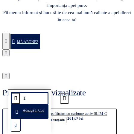
importanța apei pure.
Fii mereu informat și bucură-te de cea mai bună calitate a apei direct
în casa ta!
MĂ ABONEZ
Produse recent vizualizate
Adaugă în Coş
Cartus filtrant cu carbune activ SLIM-C
201,67 lei
În stoc magazin