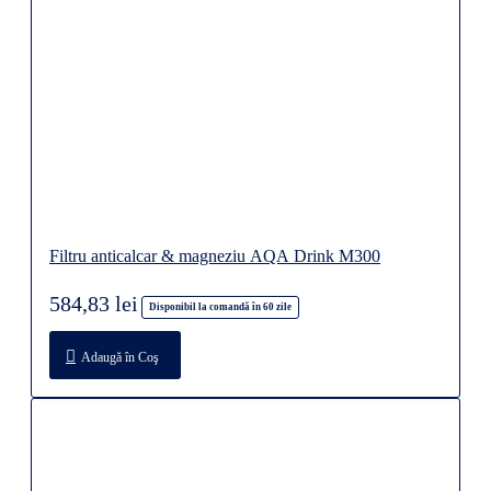
Filtru anticalcar & magneziu AQA Drink M300
584,83 lei
Disponibil la comandă în 60 zile
Adaugă în Coş