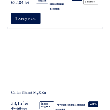
magazin
632,04 lei
2 produse!
limita stocului
disponibil
Adaugă în Coş
Cartus filtrant Mg&Zn
38,15 lei
-20%
În stoc
*Promotie in limita stocului
magazin
47,69 lei
disponibil