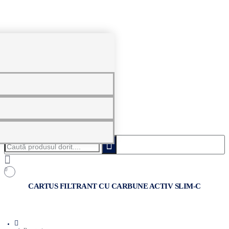
0
Caută
produsul
dorit....
0
CARTUS FILTRANT CU CARBUNE ACTIV SLIM-C
home