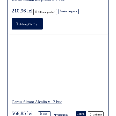
210,96 lei
În stoc magazin
Ultimul produs!
Adaugă în Coş
Cartus filtrant Alcalin x 12 buc
568,85 lei
-10%
În stoc
Ultimele
*Promotie in