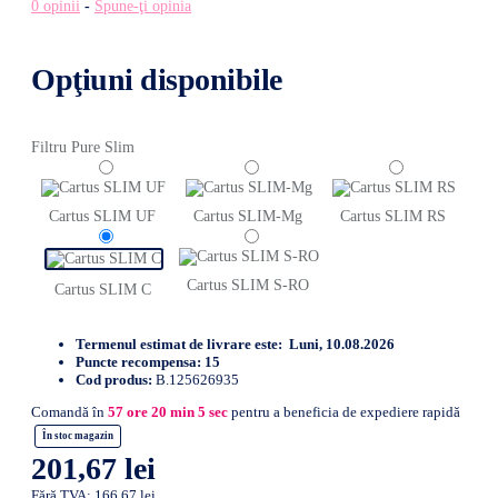
0 opinii
-
Spune-ţi opinia
Opţiuni disponibile
Filtru Pure Slim
Cartus SLIM UF
Cartus SLIM-Mg
Cartus SLIM RS
Cartus SLIM S-RO
Cartus SLIM C
Termenul estimat de livrare este:
Luni, 10.08.2026
Puncte recompensa:
15
Cod produs:
B.125626935
Comandă în
57
ore
20
min
4
sec
pentru a beneficia de expediere rapidă
În stoc magazin
201,67 lei
Fără TVA: 166,67 lei