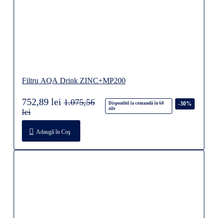
Filtru AQA Drink ZINC+MP200
752,89 lei
1.075,56
-30%
Disponibil la comandă în 60
zile
lei
Adaugă în Coş