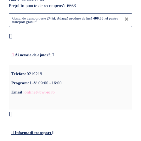
Preţul în puncte de recompensă: 6663
×
Costul de transport este
24 lei.
Adaugă produse de încă
400.00
lei pentru
transport gratuit!
Ai nevoie de ajutor?
Telefon:
0219219
Program:
L-V: 09:00 - 16:00
Email:
online@bwt-ro.ro
Informatii transport