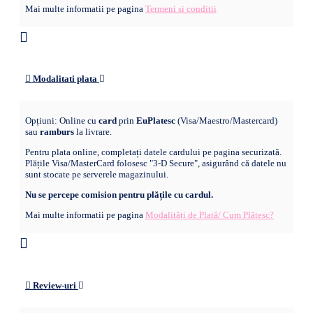
Mai multe informatii pe pagina
Termeni si conditii
Modalitati plata
Opțiuni: Online cu
card
prin
EuPlatesc
(Visa/Maestro/Mastercard)
sau
ramburs
la livrare.
Pentru plata online, completați datele cardului pe pagina securizată.
Plățile Visa/MasterCard folosesc "3-D Secure", asigurând că datele nu
sunt stocate pe serverele magazinului.
Nu se percepe comision pentru plățile cu cardul.
Mai multe informatii pe pagina
Modalități de Plată/ Cum Plătesc?
Review-uri