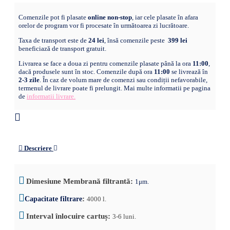
Comenzile pot fi plasate
online non-stop
, iar cele plasate în afara
orelor de program vor fi procesate în următoarea zi lucrătoare.
Taxa de transport este de
24 lei
, însă comenzile peste
399 lei
beneficiază de transport gratuit.
Livrarea se face a doua zi pentru comenzile plasate până la ora
11:00
,
dacă produsele sunt în stoc. Comenzile după ora
11:00
se livrează în
2-3 zile
. În caz de volum mare de comenzi sau condiții nefavorabile,
termenul de livrare poate fi prelungit. Mai multe informatii pe pagina
de
informatii livrare.
Descriere
Dimesiune
Membrană
filtrantă
:
1μm.
:
Capacitate filtrare
4000 l.
Interval înlocuire cartuș
:
3-6 luni.