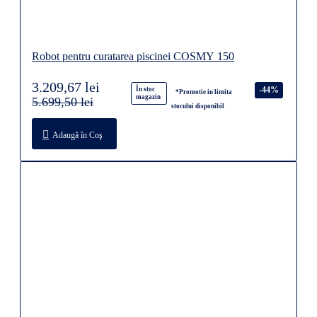
Robot pentru curatarea piscinei COSMY 150
3.209,67 lei
-44%
În stoc
*Promotie in limita
magazin
5.699,50 lei
stocului disponibil
Adaugă în Coş