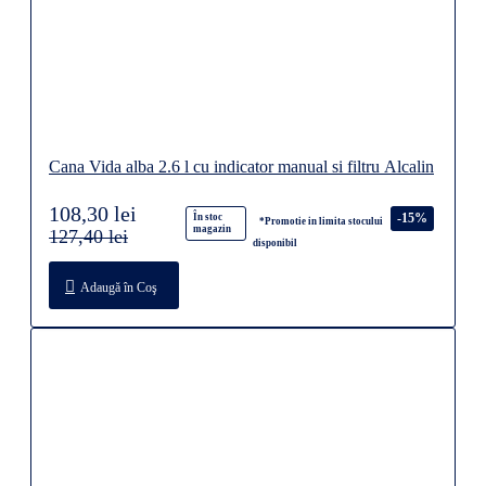
Cana Vida alba 2.6 l cu indicator manual si filtru Alcalin
108,30 lei
-15%
În stoc
*Promotie in limita stocului
magazin
127,40 lei
disponibil
Adaugă în Coş