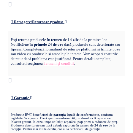
Retragere/Returnare produse
Poți returna produsele în termen de
14 zile
de la primirea lor.
Notifică-ne în
primele 24 de ore
dacă produsele sunt deteriorate sau
lipsesc. Completează formularul de retur pe platformă și trimite poze
sau video cu produsele și ambalajele intacte. Vom acoperi costurile
de retur dacă problema este justificată. Pentru detalii complete,
consultați secțiunea
Termeni și condiții
.
Garantie
Produsele BWT beneficiază de
garanția legală de conformitate
, conform
legislației în vigoare. Dacă apar neconformități, produsul va fi reparat sau
înlocuit gratuit. În cazul imposibilității reparării, poți primi o reducere de preț.
Produsele deteriorate sau lipsă trebuie raportate în termen de
24 de ore
de la
recepție. Pentru mai multe detalii, consultă certificatul de garanție.