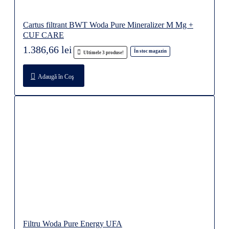
Cartus filtrant BWT Woda Pure Mineralizer M Mg +
CUF CARE
1.386,66 lei
În stoc magazin
Ultimele 3 produse!
Adaugă în Coş
Filtru Woda Pure Energy UFA