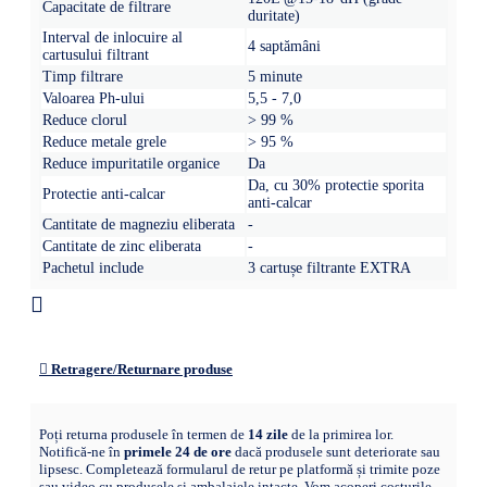
Capacitate de filtrare
duritate)
Interval de inlocuire al
4 saptămâni
cartusului filtrant
Timp filtrare
5 minute
Valoarea Ph-ului
5,5 - 7,0
Reduce clorul
> 99 %
Reduce metale grele
> 95 %
Reduce impuritatile organice
Da
Da, cu 30% protectie sporita
Protectie anti-calcar
anti-calcar
Cantitate de magneziu eliberata
-
Cantitate de zinc eliberata
-
Pachetul include
3 cartușe filtrante EXTRA
Retragere/Returnare produse
Poți returna produsele în termen de
14 zile
de la primirea lor.
Notifică-ne în
primele 24 de ore
dacă produsele sunt deteriorate sau
lipsesc. Completează formularul de retur pe platformă și trimite poze
sau video cu produsele și ambalajele intacte. Vom acoperi costurile