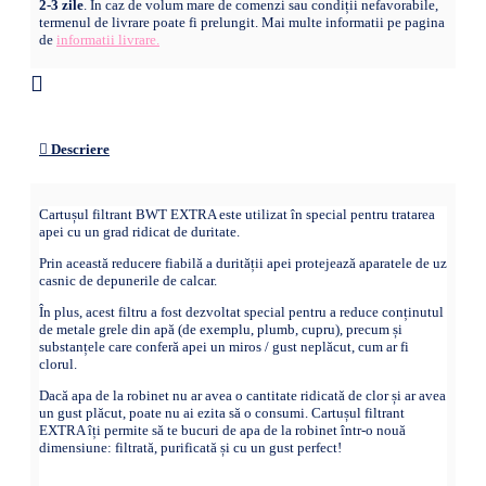
2-3 zile
. În caz de volum mare de comenzi sau condiții nefavorabile,
termenul de livrare poate fi prelungit. Mai multe informatii pe pagina
de
informatii livrare.
Descriere
Cartușul filtrant BWT EXTRA este utilizat în special pentru tratarea
apei cu un grad ridicat de duritate.
Prin această reducere fiabilă a durității apei protejează aparatele de uz
casnic de depunerile de calcar.
În plus, acest filtru a fost dezvoltat special pentru a reduce conținutul
de metale grele din apă (de exemplu, plumb, cupru), precum și
substanțele care conferă apei un miros / gust neplăcut, cum ar fi
clorul.
Dacă apa de la robinet nu ar avea o cantitate ridicată de clor și ar avea
un gust plăcut, poate nu ai ezita să o consumi. Cartușul filtrant
EXTRA îți permite să te bucuri de apa de la robinet într-o nouă
dimensiune: filtrată, purificată și cu un gust perfect!