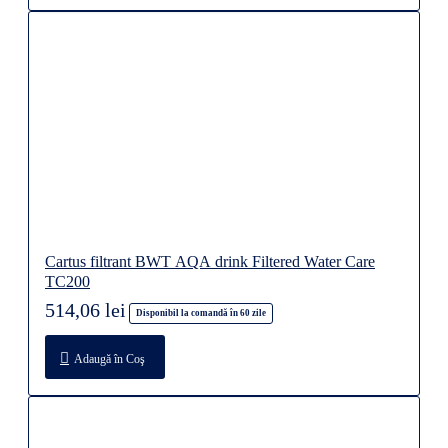
Cartus filtrant BWT AQA drink Filtered Water Care
TC200
514,06 lei
Disponibil la comandă în 60 zile
Adaugă în Coş