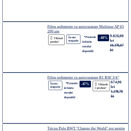
Filtru sedimente cu autocuratare Multipur AP 65
200 μm
9.826,00
*Promotie
-40%
În stoc
Ultimul
lei
magazin
produs!
in limita
16.376,67
stocului
lei
disponibil
Filtru sedimente cu autocuratare R1 RSF 3/4"
674,96
*Promotie
-47%
În stoc
Ultimele
lei
magazin
in limita
2 produse!
1.278,70
stocului
lei
disponibil
Tricou Polo BWT "Change the World" roz pentru