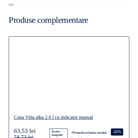
Produse complementare
Cana Vida alba 2.6 l cu indicator manual
63,53 lei
-15%
În stoc
*Promotie in limita stocului
magazin
74,73 lei