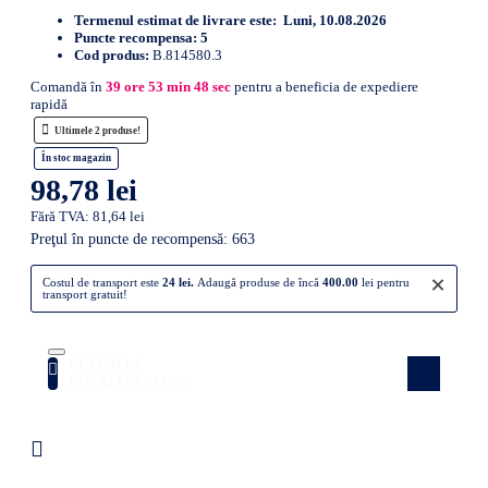
Termenul estimat de livrare este:
Luni, 10.08.2026
Puncte recompensa:
5
Cod produs:
B.814580.3
Comandă în
39
ore
53
min
47
sec
pentru a beneficia de expediere
rapidă
Ultimele 2 produse!
În stoc magazin
98,78 lei
Fără TVA: 81,64 lei
Preţul în puncte de recompensă: 663
×
Costul de transport este
24 lei.
Adaugă produse de încă
400.00
lei pentru
transport gratuit!
ULTIMELE
Atenție! Doar câteva produse rămase în
stoc! Nu rata ocazia!
BUCATI IN STOC!