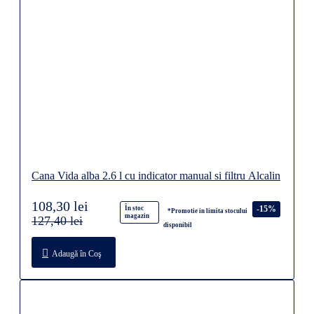
Cana Vida alba 2.6 l cu indicator manual si filtru Alcalin
108,30 lei
-15%
În stoc
*Promotie in limita stocului
magazin
127,40 lei
disponibil
Adaugă în Coş