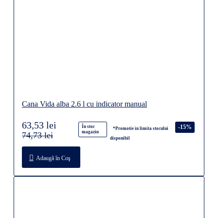
Cana Vida alba 2.6 l cu indicator manual
63,53 lei
-15%
În stoc
*Promotie in limita stocului
magazin
74,73 lei
disponibil
Adaugă în Coş