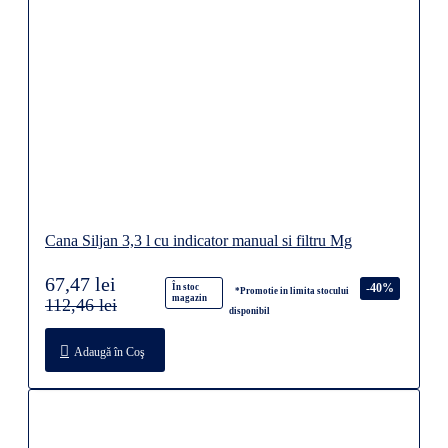
Cana Siljan 3,3 l cu indicator manual si filtru Mg
67,47 lei
-40%
În stoc
*Promotie in limita stocului
magazin
112,46 lei
disponibil
Adaugă în Coş