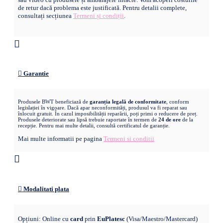
de retur dacă problema este justificată. Pentru detalii complete,
consultați secțiunea
Termeni și condiții
.
Garantie
Produsele BWT beneficiază de
garanția legală de conformitate
, conform
legislației în vigoare. Dacă apar neconformități, produsul va fi reparat sau
înlocuit gratuit. În cazul imposibilității reparării, poți primi o reducere de preț.
Produsele deteriorate sau lipsă trebuie raportate în termen de
24 de ore
de la
recepție. Pentru mai multe detalii, consultă certificatul de garanție.
Mai multe informatii pe pagina
Termeni si conditii
Modalitati plata
Opțiuni: Online cu
card
prin
EuPlatesc
(Visa/Maestro/Mastercard)