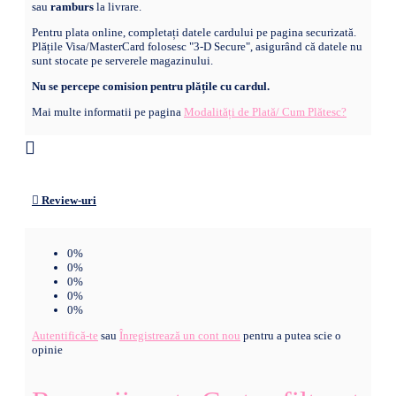
sau
ramburs
la livrare.
Pentru plata online, completați datele cardului pe pagina securizată.
Plățile Visa/MasterCard folosesc "3-D Secure", asigurând că datele nu
sunt stocate pe serverele magazinului.
Nu se percepe comision pentru plățile cu cardul.
Mai multe informatii pe pagina
Modalități de Plată/ Cum Plătesc?
Review-uri
0%
0%
0%
0%
0%
Autentifică-te
sau
Înregistrează un cont nou
pentru a putea scie o
opinie