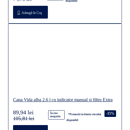
disponibil
Adaugă în Coş
Cana Vida alba 2.6 l cu indicator manual si filtru Extra
89,94 lei
-15%
În stoc
*Promotie in limita stocului
magazin
105,81 lei
disponibil