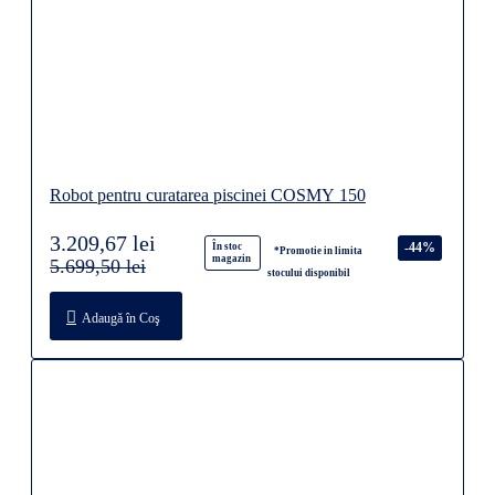
Robot pentru curatarea piscinei COSMY 150
3.209,67 lei
-44%
În stoc
*Promotie in limita
magazin
5.699,50 lei
stocului disponibil
Adaugă în Coş