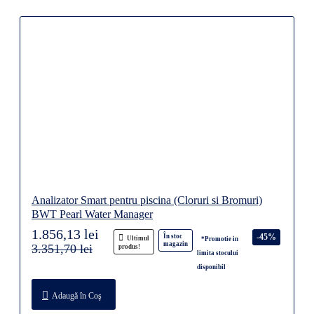
Analizator Smart pentru piscina (Cloruri si Bromuri)
BWT Pearl Water Manager
1.856,13 lei
-45%
În stoc
Ultimul
*Promotie in
magazin
3.351,70 lei
produs!
limita stocului
disponibil
Adaugă în Coş