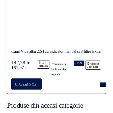
Cana Vida alba 2.6 l cu indicator manual si 3 filtre Extra
142,78 lei
-15%
În stoc
Ultimele
*Promotie in
magazin
167,97 lei
2 produse!
limita stocului
disponibil
Adaugă în Coş
Produse din aceasi categorie