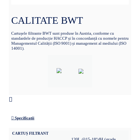
CALITATE BWT
Cartușele filtrante BWT sunt produse în Austria, conforme cu
standardele de producție HACCP și în concordanță cu normele pentru
Managementul Calității (ISO 9001) și management al mediului (ISO
14001).
Specificatii
CARTUȘ FILTRANT
120L @15-18°dH (grade