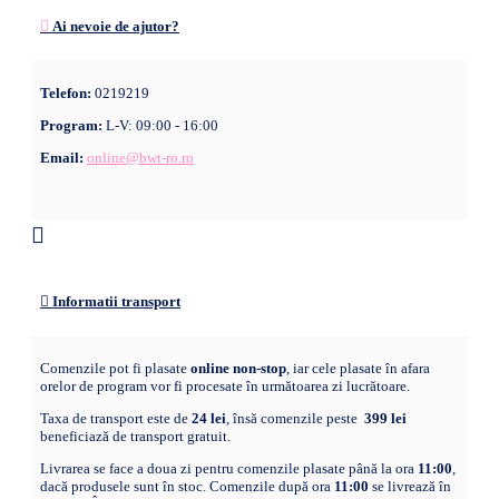
Ai nevoie de ajutor?
Telefon:
0219219
Program:
L-V: 09:00 - 16:00
Email:
online@bwt-ro.ro
Informatii transport
Comenzile pot fi plasate
online non-stop
, iar cele plasate în afara
orelor de program vor fi procesate în următoarea zi lucrătoare.
Taxa de transport este de
24 lei
, însă comenzile peste
399 lei
beneficiază de transport gratuit.
Livrarea se face a doua zi pentru comenzile plasate până la ora
11:00
,
dacă produsele sunt în stoc. Comenzile după ora
11:00
se livrează în