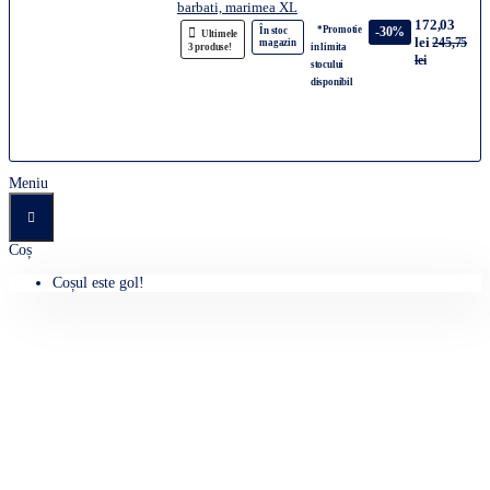
barbati, marimea XL
172,03
*Promotie
-30%
În stoc
Ultimele
lei
245,75
magazin
3 produse!
in limita
lei
stocului
disponibil
Meniu
Coș
Coșul este gol!