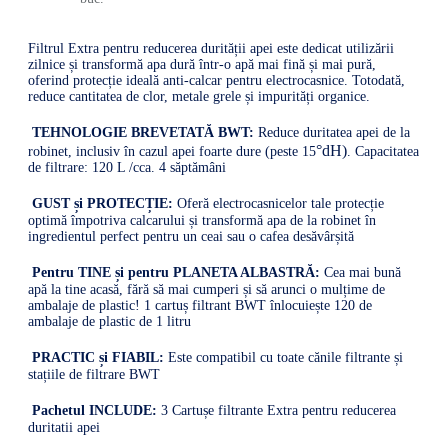
Filtrul Extra pentru reducerea durității apei este dedicat utilizării
zilnice și transformă apa dură într-o apă mai fină și mai pură,
oferind protecție ideală anti-calcar pentru electrocasnice. Totodată,
reduce cantitatea de clor, metale grele și impurități organice.
TEHNOLOGIE BREVETATĂ BWT:
Reduce duritatea apei de la
°dH)
robinet, inclusiv în cazul apei foarte dure (peste 15
. Capacitatea
de filtrare: 120 L /cca. 4 săptămâni
GUST și PROTECȚIE:
Oferă electrocasnicelor tale protecție
optimă împotriva calcarului și transformă apa de la robinet în
ingredientul perfect pentru un ceai sau o cafea desăvârșită
Pentru TINE și pentru PLANETA ALBASTRĂ:
Cea mai bună
apă la tine acasă, fără să mai cumperi și să arunci o mulțime de
ambalaje de plastic! 1 cartuș filtrant BWT înlocuiește 120 de
ambalaje de plastic de 1 litru
PRACTIC și FIABIL:
Este compatibil cu toate cănile filtrante și
stațiile de filtrare BWT
Pachetul INCLUDE:
3 Cartușe filtrante Extra pentru reducerea
duritatii apei