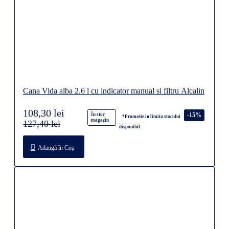
Cana Vida alba 2.6 l cu indicator manual si filtru Alcalin
108,30 lei
-15%
În stoc
*Promotie in limita stocului
magazin
127,40 lei
disponibil
Adaugă în Coş