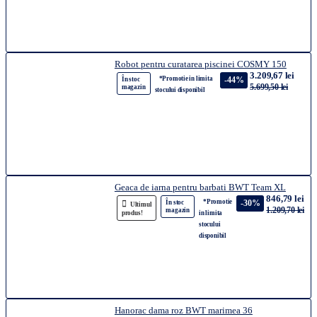
Robot pentru curatarea piscinei COSMY 150
3.209,67 lei
*Promotie in limita
-44%
În stoc
5.699,50 lei
magazin
stocului disponibil
Geaca de iarna pentru barbati BWT Team XL
846,79 lei
*Promotie
-30%
În stoc
Ultimul
1.209,70 lei
magazin
produs!
in limita
stocului
disponibil
Hanorac dama roz BWT marimea 36