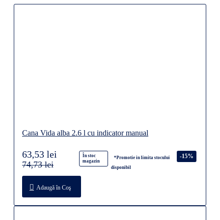
Cana Vida alba 2.6 l cu indicator manual
63,53 lei
-15%
În stoc
*Promotie in limita stocului
magazin
74,73 lei
disponibil
Adaugă în Coş