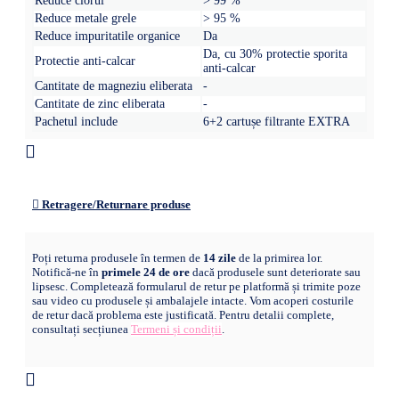
Reduce clorul
> 99 %
Reduce metale grele
> 95 %
Reduce impuritatile organice
Da
Da, cu 30% protectie sporita
Protectie anti-calcar
anti-calcar
Cantitate de magneziu eliberata
-
Cantitate de zinc eliberata
-
Pachetul include
6+2 cartușe filtrante EXTRA
Retragere/Returnare produse
Poți returna produsele în termen de
14 zile
de la primirea lor.
Notifică-ne în
primele 24 de ore
dacă produsele sunt deteriorate sau
lipsesc. Completează formularul de retur pe platformă și trimite poze
sau video cu produsele și ambalajele intacte. Vom acoperi costurile
de retur dacă problema este justificată. Pentru detalii complete,
consultați secțiunea
Termeni și condiții
.