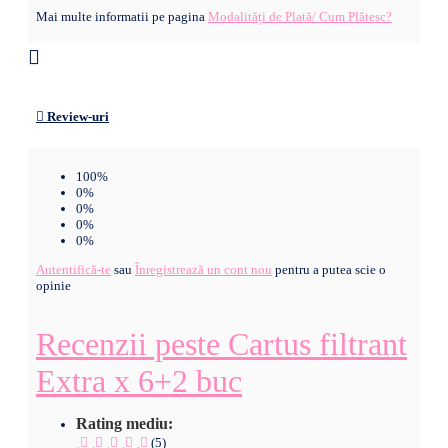
Mai multe informatii pe pagina
Modalități de Plată/ Cum Plătesc?
Review-uri
100%
0%
0%
0%
0%
Autentifică-te
sau
Înregistrează un cont nou
pentru a putea scie o
opinie
Recenzii peste Cartus filtrant
Extra x 6+2 buc
Rating mediu:
(5)