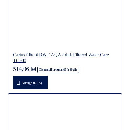
Cartus filtrant BWT AQA drink Filtered Water Care
TC200
514,06 lei
Disponibil la comandă în 60 zile
Adaugă în Coş