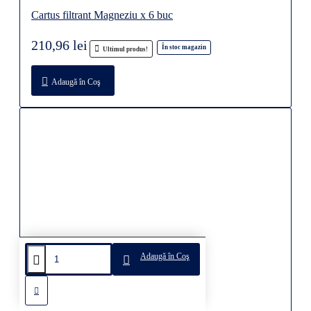
Cartus filtrant Magneziu x 6 buc
210,96 lei
În stoc magazin
Ultimul produs!
Adaugă în Coş
Adaugă în Coş
Cartus filtrant Alcalin x 12 buc