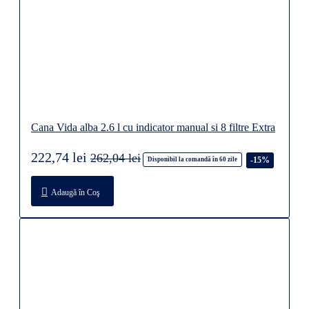
Cana Vida alba 2.6 l cu indicator manual si 8 filtre Extra
222,74 lei
262,04 lei
-15%
Disponibil la comandă în 60 zile
Adaugă în Coş