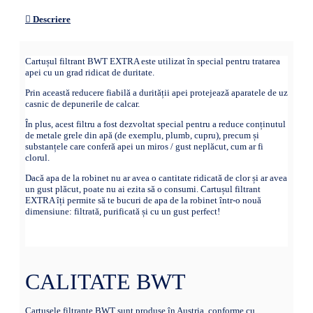
Descriere
Cartușul filtrant BWT EXTRA este utilizat în special pentru tratarea
apei cu un grad ridicat de duritate.
Prin această reducere fiabilă a durității apei protejează aparatele de uz
casnic de depunerile de calcar.
În plus, acest filtru a fost dezvoltat special pentru a reduce conținutul
de metale grele din apă (de exemplu, plumb, cupru), precum și
substanțele care conferă apei un miros / gust neplăcut, cum ar fi
clorul.
Dacă apa de la robinet nu ar avea o cantitate ridicată de clor și ar avea
un gust plăcut, poate nu ai ezita să o consumi. Cartușul filtrant
EXTRA îți permite să te bucuri de apa de la robinet într-o nouă
dimensiune: filtrată, purificată și cu un gust perfect!
CALITATE BWT
Cartușele filtrante BWT sunt produse în Austria, conforme cu