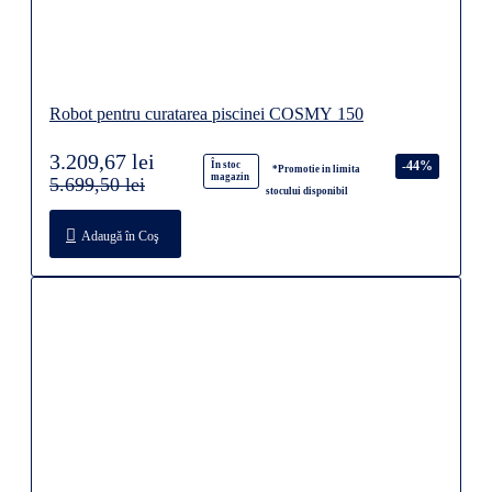
Robot pentru curatarea piscinei COSMY 150
3.209,67 lei
-44%
În stoc
*Promotie in limita
magazin
5.699,50 lei
stocului disponibil
Adaugă în Coş