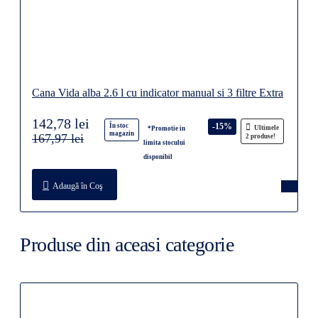
Cana Vida alba 2.6 l cu indicator manual si 3 filtre Extra
142,78 lei
-15%
În stoc
Ultimele
*Promotie in
magazin
167,97 lei
2 produse!
limita stocului
disponibil
Adaugă în Coş
Produse din aceasi categorie