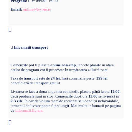
Program:
L-V: 09:00 - 16:00
Email:
online@bwt-ro.ro
Informatii transport
Comenzile pot fi plasate
online non-stop
, iar cele plasate în afara
orelor de program vor fi procesate în următoarea zi lucrătoare.
Taxa de transport este de
24 lei
, însă comenzile peste
399 lei
beneficiază de transport gratuit.
Livrarea se face a doua zi pentru comenzile plasate până la ora
11:00
,
dacă produsele sunt în stoc. Comenzile după ora
11:00
se livrează în
2-3 zile
. În caz de volum mare de comenzi sau condiții nefavorabile,
termenul de livrare poate fi prelungit. Mai multe informatii pe pagina
de
informatii livrare.