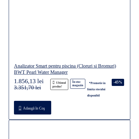
Analizator Smart pentru piscina (Cloruri si Bromuri)
BWT Pearl Water Manager
1.856,13 lei
-45%
În stoc
Ultimul
*Promotie in
magazin
3.351,70 lei
produs!
limita stocului
disponibil
Adaugă în Coş