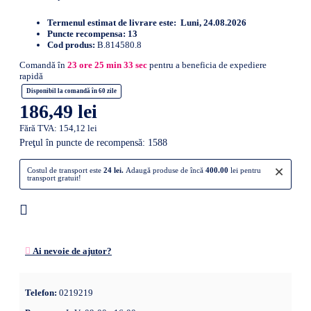
Termenul estimat de livrare este:
Luni, 24.08.2026
Puncte recompensa:
13
Cod produs:
B.814580.8
Comandă în
23
ore
25
min
32
sec
pentru a beneficia de expediere
rapidă
Disponibil la comandă în 60 zile
186,49 lei
Fără TVA: 154,12 lei
Preţul în puncte de recompensă: 1588
×
Costul de transport este
24 lei.
Adaugă produse de încă
400.00
lei pentru
transport gratuit!
Ai nevoie de ajutor?
Telefon:
0219219