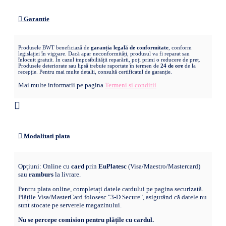
Garantie
Produsele BWT beneficiază de
garanția legală de conformitate
, conform
legislației în vigoare. Dacă apar neconformități, produsul va fi reparat sau
înlocuit gratuit. În cazul imposibilității reparării, poți primi o reducere de preț.
Produsele deteriorate sau lipsă trebuie raportate în termen de
24 de ore
de la
recepție. Pentru mai multe detalii, consultă certificatul de garanție.
Mai multe informatii pe pagina
Termeni si conditii
Modalitati plata
Opțiuni: Online cu
card
prin
EuPlatesc
(Visa/Maestro/Mastercard)
sau
ramburs
la livrare.
Pentru plata online, completați datele cardului pe pagina securizată.
Plățile Visa/MasterCard folosesc "3-D Secure", asigurând că datele nu
sunt stocate pe serverele magazinului.
Nu se percepe comision pentru plățile cu cardul.