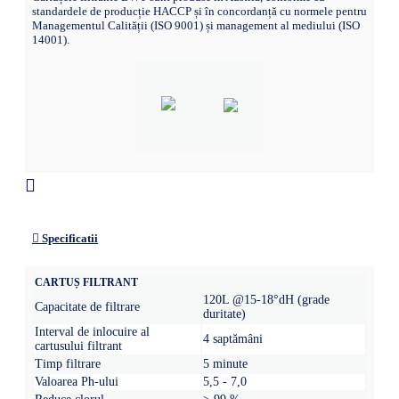
standardele de producție HACCP și în concordanță cu normele pentru
Managementul Calității (ISO 9001) și management al mediului (ISO
14001).
Specificatii
CARTUȘ FILTRANT
120L @15-18°dH (grade
Capacitate de filtrare
duritate)
Interval de inlocuire al
4 saptămâni
cartusului filtrant
Timp filtrare
5 minute
Valoarea Ph-ului
5,5 - 7,0