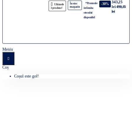
343,25
*Promotie
-30%
În stoc
Ultimele
lei
490,35
magazin
3 produse!
in limita
lei
stocului
disponibil
Meniu
Coș
Coșul este gol!