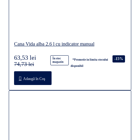
Cana Vida alba 2.6 l cu indicator manual
63,53 lei
-15%
În stoc
*Promotie in limita stocului
magazin
74,73 lei
disponibil
Adaugă în Coş