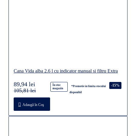
Cana Vida alba 2.6 l cu indicator manual si filtru Extra
89,94 lei
-15%
În stoc
*Promotie in limita stocului
magazin
105,81 lei
disponibil
Adaugă în Coş