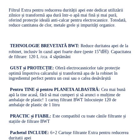
Filtrul Extra pentru reducerea durității apei este dedicat utilizării
zilnice și transformă apa dură într-o apă mai fină și mai pură,
oferind protecție ideală anti-calcar pentru electrocasnice. Totodată,
reduce cantitatea de clor, metale grele și impurități organice.
TEHNOLOGIE BREVETATĂ BWT:
Reduce duritatea apei de la
°dH)
robinet, inclusiv în cazul apei foarte dure (peste 15
. Capacitatea
de filtrare: 120 L /cca. 4 săptămâni
GUST și PROTECȚIE:
Oferă electrocasnicelor tale protecție
optimă împotriva calcarului și transformă apa de la robinet în
ingredientul perfect pentru un ceai sau o cafea desăvârșită
Pentru TINE și pentru PLANETA ALBASTRĂ:
Cea mai bună
apă la tine acasă, fără să mai cumperi și să arunci o mulțime de
ambalaje de plastic! 1 cartuș filtrant BWT înlocuiește 120 de
ambalaje de plastic de 1 litru
PRACTIC și FIABIL:
Este compatibil cu toate cănile filtrante și
stațiile de filtrare BWT
Pachetul INCLUDE:
6+2 Cartușe filtrante Extra pentru reducerea
duritatii apei