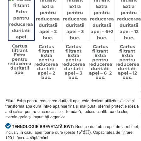
Cartus
Cartus
Cartus
Cartus
Cartus
filtrant
filtrant
filtrant
filtrant
filtrant
Extra
Extra
Extra
Extra
Extra
pentru
pentru
pentru
pentru
pentru
reducerea
reducerea
reducerea
reducerea
reducerea
duritatii
duritatii
duritatii
duritatii
duritatii
apei
apei – 2
apei – 3
apei – 6+2
apei – 12
buc.
buc.
buc.
buc.
Filtrul Extra pentru reducerea durității apei este dedicat utilizării zilnice și
transformă apa dură într-o apă mai fină și mai pură, oferind protecție ideală
anti-calcar pentru electrocasnice. Totodată, reduce cantitatea de clor,
metale grele și impurități organice.
TEHNOLOGIE BREVETATĂ BWT:
Reduce duritatea apei de la robinet,
inclusiv în cazul apei foarte dure (peste 15
°dH)
. Capacitatea de filtrare:
120 L /cca. 4 săptămâni