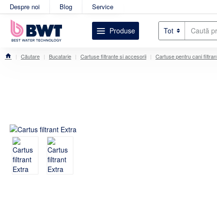
Despre noi
Blog
Service
Produse
Tot
Caută
produsul
dorit....
Căutare
Bucatarie
Cartuse filtrante si accesorii
Cartuse pentru cani filtran
home