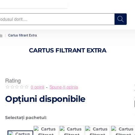
te
Cartus filtrant Extra
CARTUS FILTRANT EXTRA
Rating
0 opinii
-
Spune-ţi opinia
Opţiuni disponibile
Selectați pachetul: