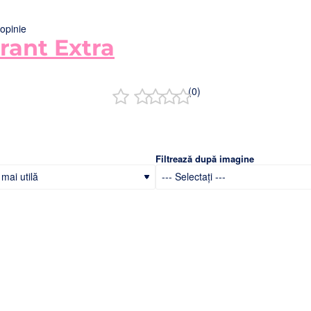
opinie
trant Extra
(0)
Filtrează după imagine