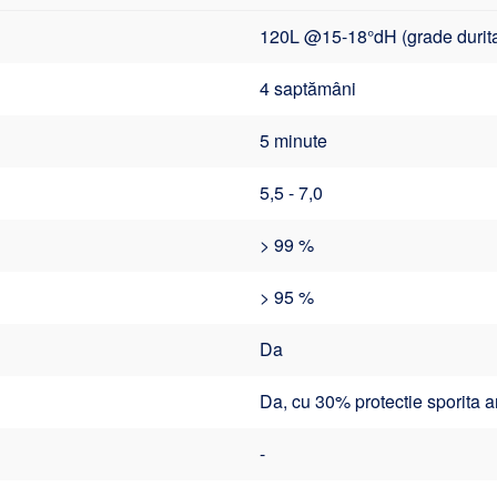
120L @15-18°dH (grade durita
4 saptămâni
5 minute
5,5 - 7,0
> 99 %
> 95 %
Da
Da, cu 30% protectie sporita a
-