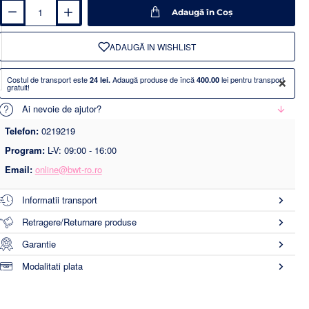
Adaugă în Coş
ADAUGĂ IN WISHLIST
×
Costul de transport este
Adaugă produse de încă
lei pentru transport
24 lei.
400.00
gratuit!
Ai nevoie de ajutor?
Telefon:
0219219
Program:
L-V: 09:00 - 16:00
Email:
online@bwt-ro.ro
Informatii transport
Retragere/Returnare produse
Garantie
Modalitati plata