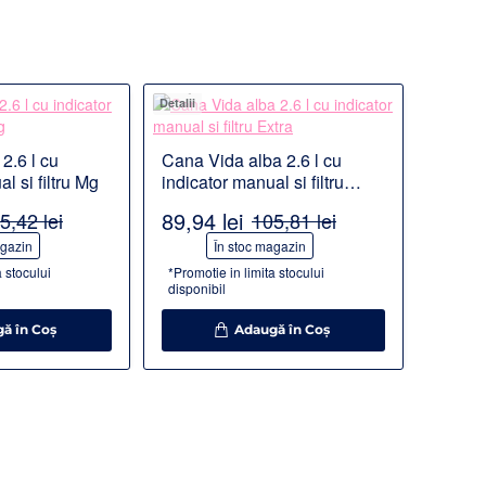
Detalii
2.6 l cu
Cana Vida alba 2.6 l cu
l si filtru Mg
indicator manual si filtru
Extra
89,94 lei
5,42 lei
105,81 lei
-15%
agazin
În stoc magazin
a stocului
*Promotie in limita stocului
disponibil
ă în Coş
Adaugă în Coş