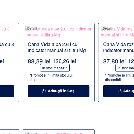
Detalii
Detalii
ba cu 3
Cana Vida alba 2.6 l cu
Cana Vida roz 
indicator manual si filtru Mg
indicator manua
88,39 lei
87,80 lei
ei
126,26 lei
12
-30%
-30%
În stoc magazin
În stoc m
*Promotie in limita stocului
*Promotie in limit
disponibil
disponibil
Adaugă în Coş
Adaug