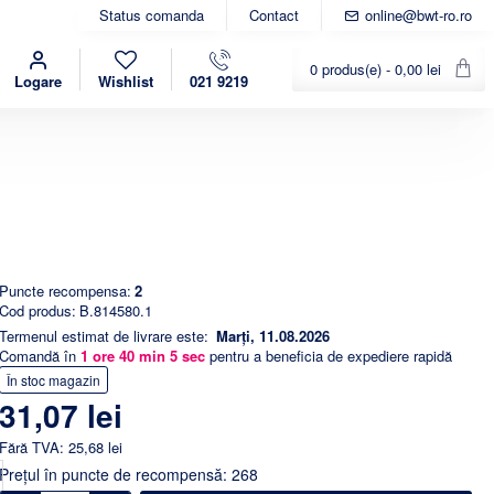
Status comanda
Contact
online@bwt-ro.ro
0 produs(e) - 0,00 lei
Logare
Wishlist
021 9219
Puncte recompensa:
2
Cod produs:
B.814580.1
Termenul estimat de livrare este:
Marți, 11.08.2026
Comandă în
1
ore
40
min
5
sec
pentru a beneficia de expediere rapidă
În stoc magazin
31,07 lei
Fără TVA: 25,68 lei
Preţul în puncte de recompensă: 268