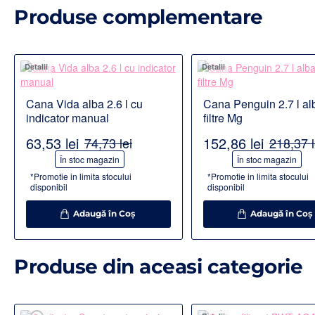
Produse complementare
Detalii
Detalii
Cana Vida alba 2.6 l cu
Cana Penguin 2.7 l al
indicator manual
filtre Mg
63,53 lei
152,86 lei
74,73 lei
218,37 l
-15%
-30%
În stoc magazin
În stoc magazin
*Promotie in limita stocului
*Promotie in limita stocului
disponibil
disponibil
Adaugă în Coş
Adaugă în Coş
Produse din aceasi categorie