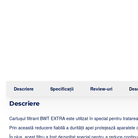
Descriere
Specificații
Review-uri
Desc
Descriere
Cartușul filtrant BWT EXTRA este utilizat în special pentru tratarea
Prin această reducere fiabilă a durității apei protejează aparatele
În plus, acest filtru a fost dezvoltat special pentru a reduce conț