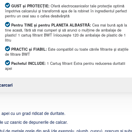
GUST și PROTECȚIE:
Oferă electrocasnicelor tale protecție optimă
împotriva calcarului și transformă apa de la robinet în ingredientul perfect
pentru un ceai sau o cafea desăvârșită
Pentru TINE și pentru PLANETA ALBASTRĂ:
Cea mai bună apă la
tine acasă, fără să mai cumperi și să arunci o mulțime de ambalaje de
plastic! 1 cartuș filtrant BWT înlocuiește 120 de ambalaje de plastic de 1
litru
PRACTIC și FIABIL:
Este compatibil cu toate cănile filtrante și stațiile
de filtrare BWT
Pachetul INCLUDE:
1 Cartuș filtrant Extra pentru reducerea duritatii
apei
arcari
 apei cu un grad ridicat de duritate.
 de uz casnic de depunerile de calcar.
inutul de metale grele din apă (de exemplu, plumb, cupru), precum și sub