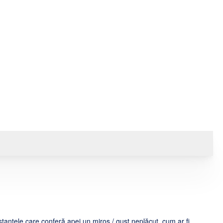
stanțele care conferă apei un miros / gust neplăcut, cum ar fi