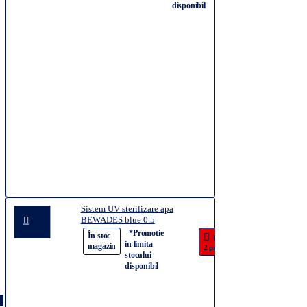
lei
disponibil
Sistem UV sterilizare apa
BEWADES blue 0.5
2.143,06
*Promotie
-56%
În stoc
Ultimele
lei
in limita
magazin
2 produse!
4.856,13
stocului
lei
disponibil