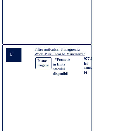
Filtru anticalcar & magneziu
Woda-Pure Clear M Mineralizer
977,68
*Promotie
-10%
În stoc
lei
in limita
magazin
1.086,31
stocului
lei
disponibil