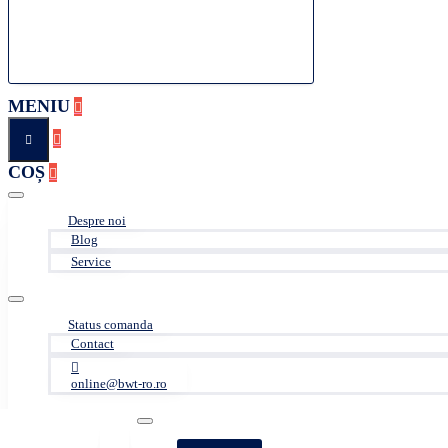
MENIU
COȘ
Despre noi
Blog
Service
Status comanda
Contact
online@bwt-ro.ro