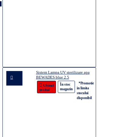
Sistem Lampa UV sterilizare apa
BEWADES blue 2.5
4.347,98
*Promotie
-56%
În stoc
Ultimul
lei
in limita
magazin
produs!
9.822,51
stocului
lei
disponibil