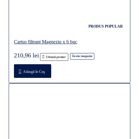
PRODUS POPULAR
Cartus filtrant Magneziu x 6 buc
210,96 lei
În stoc magazin
Ultimul produs!
Adaugă în Coş