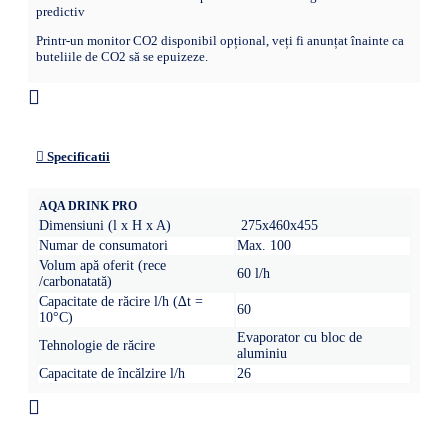
predictiv
Printr-un monitor CO2 disponibil opțional, veți fi anunțat înainte ca
buteliile de CO2 să se epuizeze.
Specificatii
AQA DRINK PRO
Dimensiuni (l x H x A)
275x460x455
Numar de consumatori
Max. 100
Volum apă oferit (rece
60 l/h
/carbonatată)
Capacitate de răcire l/h (∆t =
60
10°C)
Evaporator cu bloc de
Tehnologie de răcire
aluminiu
Capacitate de încălzire l/h
26