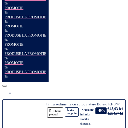
%
PROMOTIE
%
PRODUSE LA PROMOTIE
%
PROMOTIE
%
PRODUSE LA PROMOTIE
%
PROMOTIE
%
PRODUSE LA PROMOTIE
%
PROMOTIE
%
PRODUSE LA PROMOTIE
%
Filtru sedimente cu autocuratare Bolero RF 3/4"
645,93 lei
*Promotie
-49%
În stoc
Ultimul
1.254,37 lei
magazin
produs!
in limita
stocului
disponibil