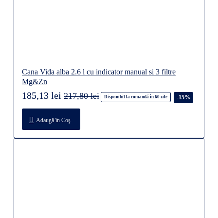
Cana Vida alba 2.6 l cu indicator manual si 3 filtre
Mg&Zn
185,13 lei
217,80 lei
-15%
Disponibil la comandă în 60 zile
Adaugă în Coş