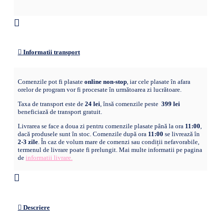
Informatii transport
Comenzile pot fi plasate
online non-stop
, iar cele plasate în afara
orelor de program vor fi procesate în următoarea zi lucrătoare.
Taxa de transport este de
24 lei
, însă comenzile peste
399 lei
beneficiază de transport gratuit.
Livrarea se face a doua zi pentru comenzile plasate până la ora
11:00
,
dacă produsele sunt în stoc. Comenzile după ora
11:00
se livrează în
2-3 zile
. În caz de volum mare de comenzi sau condiții nefavorabile,
termenul de livrare poate fi prelungit. Mai multe informatii pe pagina
de
informatii livrare.
Descriere