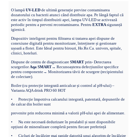
O lampă
UV-LED
de ultimă generație previne contaminarea
dozatorului cu bacterii atunci când distribuie apa. Pe lângă faptul că
este activ în timpul distribuirii apei, lampa UV-LED se activează
periodic pentru a preveni recontaminarea. Pentru
EXTRA
siguranță
igienică.
Dispozitiv inteligent pentru filtrarea si tratarea apei dispune de
conexiune digitală pentru monitorizare, întreținere și gestionare
ușoară a flotei. Este Ideal pentru birouri, Ho.Re.Ca. univers, spitale,
clinici, hoteluri.
Dispune de centru de diagnosticare
SMART
prin- Detectarea
scurgerilor
Aqa SMART
→ Recunoașterea defecțiunilor specifice
pentru componente→ Monitorizarea tăvii de scurgere (recipientului
de colectare).
Boiler (cu protecție integrată anticalcar și control al pH-ului) –
Varianta AQA drink PRO 60 HOT
•
Protecție împotriva calcarului integrată, patentată, depunerile de
de calcar din boiler sunt
prevenite prin reducerea minimă a valorii pH-ului apei de alimentare.
•
Nu este necesară dedurizare în prealabil și sunt disponibile
opțiuni de mineralizare completă pentru fiecare preferință
•
Cicluri de încălzire mai rapide datorită unui algoritm de încălzire