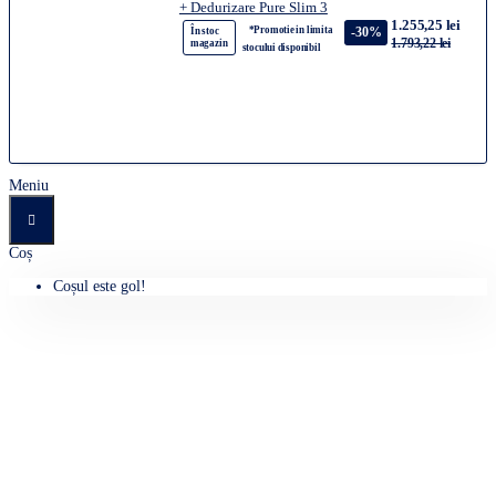
+ Dedurizare Pure Slim 3
1.255,25 lei
*Promotie in limita
-30%
În stoc
1.793,22 lei
magazin
stocului disponibil
Meniu
Coș
Coșul este gol!