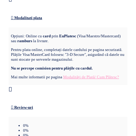
Modalitati plata
Opțiuni: Online cu
card
prin
EuPlatesc
(Visa/Maestro/Mastercard)
sau
ramburs
la livrare.
Pentru plata online, completați datele cardului pe pagina securizată.
Plățile Visa/MasterCard folosesc "3-D Secure", asigurând că datele nu
sunt stocate pe serverele magazinului.
Nu se percepe comision pentru plățile cu cardul.
Mai multe informatii pe pagina
Modalități de Plată/ Cum Plătesc?
Review-uri
0%
0%
0%