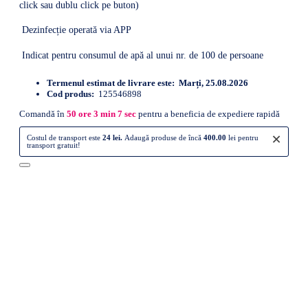
click sau dublu click pe buton)
Dezinfecție operată via APP
Indicat pentru consumul de apă al unui nr. de 100 de persoane
Termenul estimat de livrare este:
Marți, 25.08.2026
Cod produs:
125546898
Comandă în
50
ore
3
min
6
sec
pentru a beneficia de expediere rapidă
×
Costul de transport este
24 lei.
Adaugă produse de încă
400.00
lei pentru
transport gratuit!