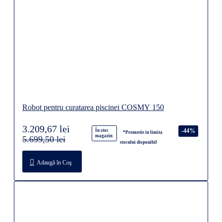
Robot pentru curatarea piscinei COSMY 150
3.209,67 lei
-44%
În stoc
*Promotie in limita
magazin
5.699,50 lei
stocului disponibil
Adaugă în Coş