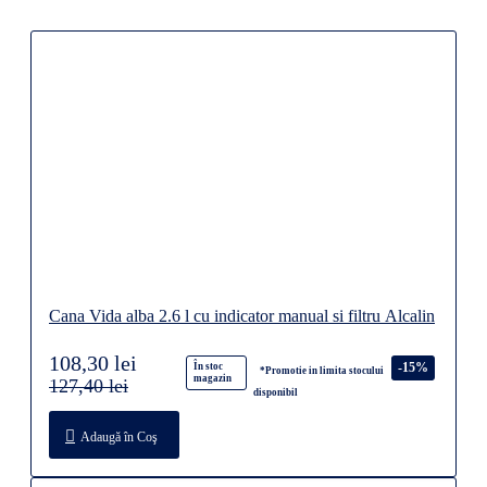
Cana Vida alba 2.6 l cu indicator manual si filtru Alcalin
108,30 lei
-15%
În stoc
*Promotie in limita stocului
magazin
127,40 lei
disponibil
Adaugă în Coş