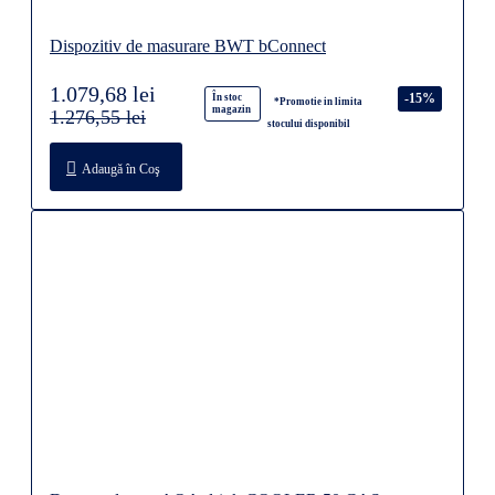
Dispozitiv de masurare BWT bConnect
1.079,68 lei
-15%
În stoc
*Promotie in limita
magazin
1.276,55 lei
stocului disponibil
Adaugă în Coş