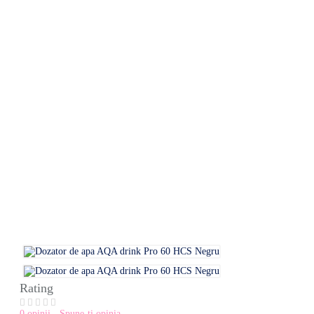
Rating
0 opinii
-
Spune-ţi opinia