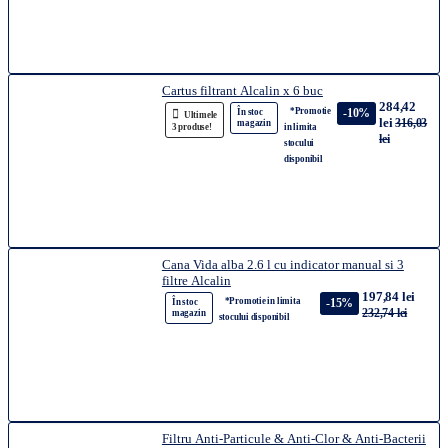
Cartus filtrant Alcalin x 6 buc
284,42
*Promotie
-10%
În stoc
Ultimele
lei
316,03
magazin
3 produse!
in limita
lei
stocului
disponibil
Cana Vida alba 2.6 l cu indicator manual si 3
filtre Alcalin
197,84 lei
*Promotie in limita
-15%
În stoc
232,74 lei
magazin
stocului disponibil
Filtru Anti-Particule & Anti-Clor & Anti-Bacterii