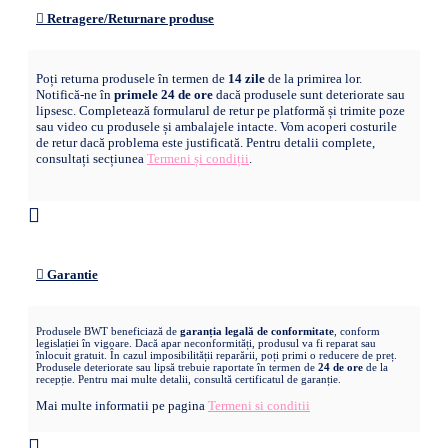
Retragere/Returnare produse
Poți returna produsele în termen de
14 zile
de la primirea lor.
Notifică-ne în
primele 24 de ore
dacă produsele sunt deteriorate sau
lipsesc. Completează formularul de retur pe platformă și trimite poze
sau video cu produsele și ambalajele intacte. Vom acoperi costurile
de retur dacă problema este justificată. Pentru detalii complete,
consultați secțiunea
Termeni și condiții
.
Garantie
Produsele BWT beneficiază de
garanția legală de conformitate
, conform
legislației în vigoare. Dacă apar neconformități, produsul va fi reparat sau
înlocuit gratuit. În cazul imposibilității reparării, poți primi o reducere de preț.
Produsele deteriorate sau lipsă trebuie raportate în termen de
24 de ore
de la
recepție. Pentru mai multe detalii, consultă certificatul de garanție.
Mai multe informatii pe pagina
Termeni si conditii