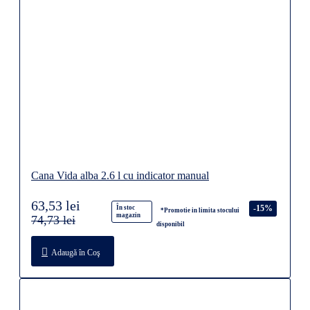
Cana Vida alba 2.6 l cu indicator manual
63,53 lei
-15%
În stoc
*Promotie in limita stocului
magazin
74,73 lei
disponibil
Adaugă în Coş