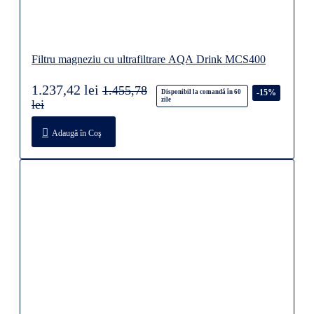
Filtru magneziu cu ultrafiltrare AQA Drink MCS400
1.237,42 lei
1.455,78
-15%
Disponibil la comandă în 60
zile
lei
Adaugă în Coş