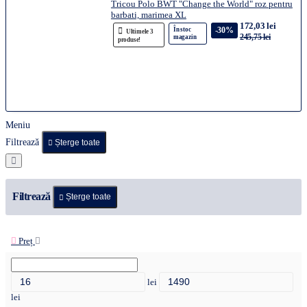
Tricou Polo BWT "Change the World" roz pentru
barbati, marimea XL
172,03 lei
-30%
În stoc
Ultimele 3
245,75 lei
magazin
produse!
Meniu
Filtrează
Șterge toate
Filtrează
Șterge toate
Preț
lei
lei