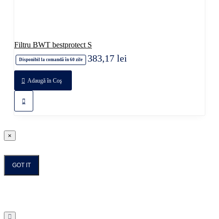
Filtru BWT bestprotect S
383,17 lei
Disponibil la comandă în 60 zile
Adaugă în Coş
×
GOT IT