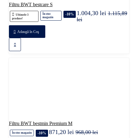
Filtru BWT bestcare S
1.004,30 lei
1.115,89
-10%
În stoc
Ultimele 3
magazin
lei
produse!
Adaugă în Coş
Filtru BWT bestmin Premium M
871,20 lei
968,00 lei
-10%
În stoc magazin