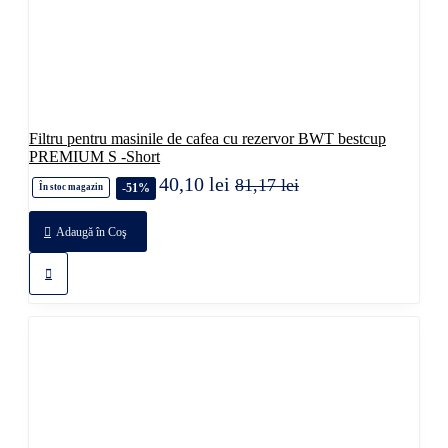
Filtru pentru masinile de cafea cu rezervor BWT bestcup
PREMIUM S -Short
40,10 lei
81,17 lei
-51%
În stoc magazin
Adaugă în Coş