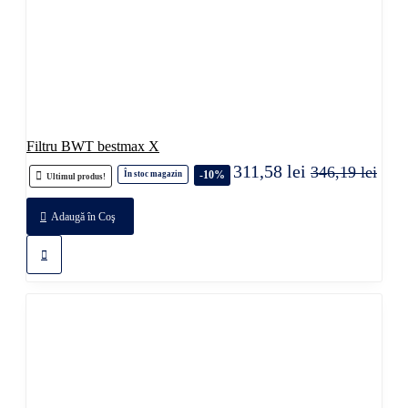
Filtru BWT bestmax X
311,58 lei
346,19 lei
-10%
În stoc magazin
Ultimul produs!
Adaugă în Coş