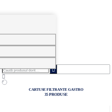
0
Caută
produsul
dorit....
0
CARTUSE FILTRANTE GASTRO
35 PRODUSE