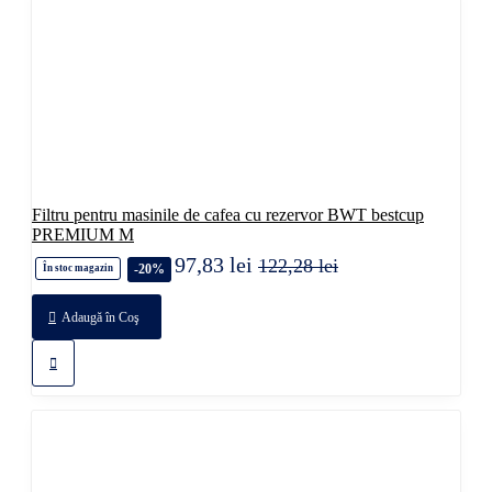
Filtru pentru masinile de cafea cu rezervor BWT bestcup
PREMIUM M
97,83 lei
122,28 lei
-20%
În stoc magazin
Adaugă în Coş