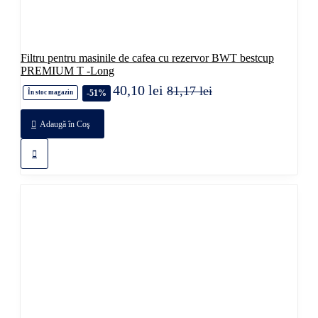
Filtru pentru masinile de cafea cu rezervor BWT bestcup
PREMIUM T -Long
40,10 lei
81,17 lei
-51%
În stoc magazin
Adaugă în Coş