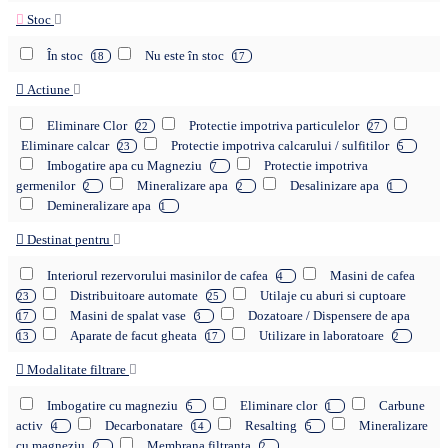
Stoc
În stoc
Nu este în stoc
18
17
Actiune
Eliminare Clor
Protectie impotriva particulelor
22
27
Eliminare calcar
Protectie impotriva calcarului / sulfitilor
23
5
Imbogatire apa cu Magneziu
Protectie impotriva
7
germenilor
Mineralizare apa
Desalinizare apa
2
2
1
Demineralizare apa
1
Destinat pentru
Interiorul rezervorului masinilor de cafea
Masini de cafea
4
Distribuitoare automate
Utilaje cu aburi si cuptoare
23
25
Masini de spalat vase
Dozatoare / Dispensere de apa
17
3
Aparate de facut gheata
Utilizare in laboratoare
13
17
2
Modalitate filtrare
Imbogatire cu magneziu
Eliminare clor
Carbune
5
1
activ
Decarbonatare
Resalting
Mineralizare
4
14
5
cu magneziu
Membrana filtranta
2
2