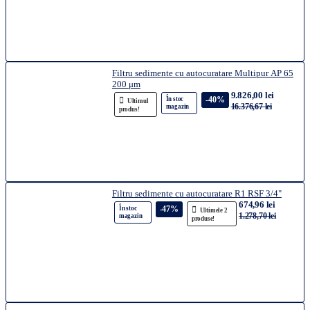
Filtru sedimente cu autocuratare Multipur AP 65
200 μm
9.826,00 lei
-40%
În stoc
Ultimul
16.376,67 lei
magazin
produs!
Filtru sedimente cu autocuratare R1 RSF 3/4"
674,96 lei
-47%
În stoc
Ultimele 2
1.278,70 lei
magazin
produse!