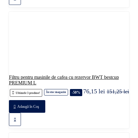
Filtru pentru masinile de cafea cu rezervor BWT bestcup
PREMIUM L
76,15 lei
151,25 lei
-50%
În stoc magazin
Ultimele 3 produse!
Adaugă în Coş