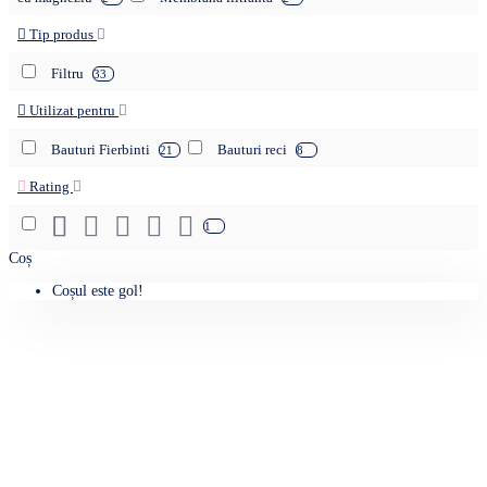
Tip produs
Filtru
33
Utilizat pentru
Bauturi Fierbinti
Bauturi reci
21
8
Rating
1
Coș
Coșul este gol!