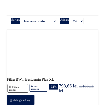
Sortare
Afisare
Filtru BWT Bestdemin Plus XL
798,66 lei
1.183,11
-32%
În stoc
Ultimul
magazin
lei
produs!
Adaugă în Coş