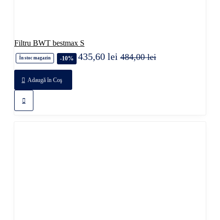
Filtru BWT bestmax S
435,60 lei
484,00 lei
-10%
În stoc magazin
Adaugă în Coş