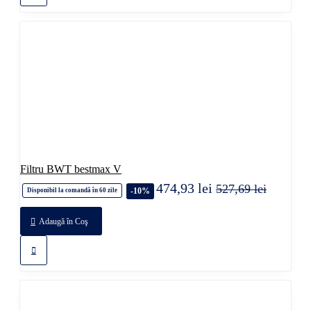
Filtru BWT bestmax V
474,93 lei
527,69 lei
-10%
Disponibil la comandă în 60 zile
Adaugă în Coş