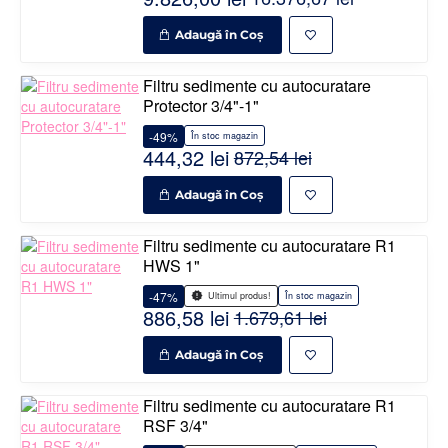
Adaugă în Coş
Filtru sedimente cu autocuratare
Protector 3/4"-1"
-49%
În stoc magazin
444,32 lei
872,54 lei
Adaugă în Coş
Filtru sedimente cu autocuratare R1
HWS 1"
-47%
În stoc magazin
Ultimul produs!
886,58 lei
1.679,61 lei
Adaugă în Coş
Filtru sedimente cu autocuratare R1
RSF 3/4"