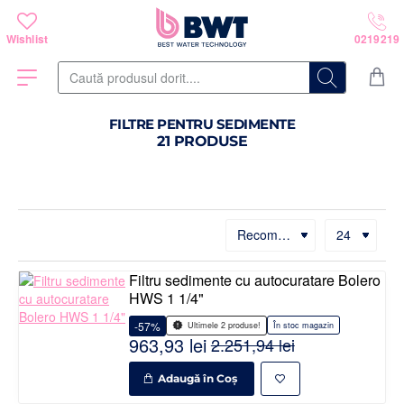
Caută
produsul
dorit....
FILTRE PENTRU SEDIMENTE
21 PRODUSE
Filtru sedimente cu autocuratare Bolero
HWS 1 1/4"
-57%
În stoc magazin
Ultimele 2 produse!
963,93 lei
2.251,94 lei
Adaugă în Coş