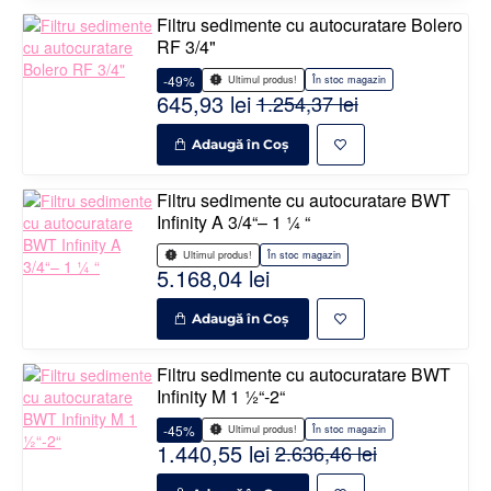
Filtru sedimente cu autocuratare Bolero
RF 3/4"
-49%
În stoc magazin
Ultimul produs!
645,93 lei
1.254,37 lei
Adaugă în Coş
Filtru sedimente cu autocuratare BWT
Infinity A 3/4“– 1 ¼ “
În stoc magazin
Ultimul produs!
5.168,04 lei
Adaugă în Coş
Filtru sedimente cu autocuratare BWT
Infinity M 1 ½“-2“
-45%
În stoc magazin
Ultimul produs!
1.440,55 lei
2.636,46 lei