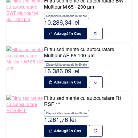
Filtru sedimente cu autocuratare BWT
Multipur M 65 - 200 µm
Disponibil la comandă în 60 zile
10.286,34 lei
Adaugă în Coş
Filtru sedimente cu autocuratare
Multipur AP 65 100 μm
Disponibil la comandă în 60 zile
16.386,09 lei
Adaugă în Coş
Filtru sedimente cu autocuratare R1
RSF 1"
Disponibil la comandă în 60 zile
1.261,76 lei
Adaugă în Coş