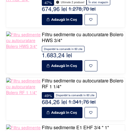
-47%
În stoc magazin
Ultimele 2 produse!
674,96 lei
1.278,70 lei
Adaugă în Coş
Filtru sedimente cu autocuratare Bolero
HWS 3/4"
Disponibil la comandă în 60 zile
1.683,24 lei
Adaugă în Coş
Filtru sedimente cu autocuratare Bolero
RF 1 1/4"
-49%
Disponibil la comandă în 60 zile
684,26 lei
1.341,76 lei
Adaugă în Coş
Filtru sedimente E1 EHF 3/4 " 1"