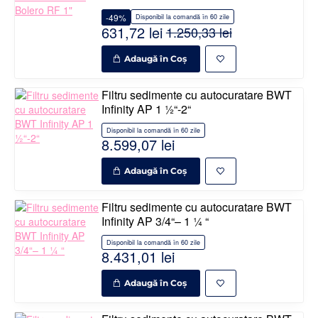
-49%
Disponibil la comandă în 60 zile
631,72 lei
1.250,33 lei
Adaugă în Coş
Filtru sedimente cu autocuratare BWT
Infinity AP 1 ½“-2“
Disponibil la comandă în 60 zile
8.599,07 lei
Adaugă în Coş
Filtru sedimente cu autocuratare BWT
Infinity AP 3/4“– 1 ¼ “
Disponibil la comandă în 60 zile
8.431,01 lei
Adaugă în Coş