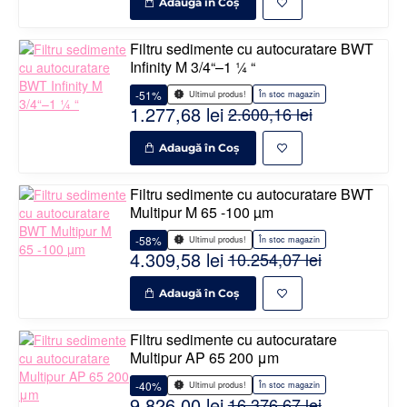
Adaugă în Coş
Filtru sedimente cu autocuratare BWT
Infinity M 3/4“–1 ¼ “
-51%
În stoc magazin
Ultimul produs!
1.277,68 lei
2.600,16 lei
Adaugă în Coş
Filtru sedimente cu autocuratare BWT
Multipur M 65 -100 µm
-58%
În stoc magazin
Ultimul produs!
4.309,58 lei
10.254,07 lei
Adaugă în Coş
Filtru sedimente cu autocuratare
Multipur AP 65 200 μm
-40%
În stoc magazin
Ultimul produs!
9.826,00 lei
16.376,67 lei