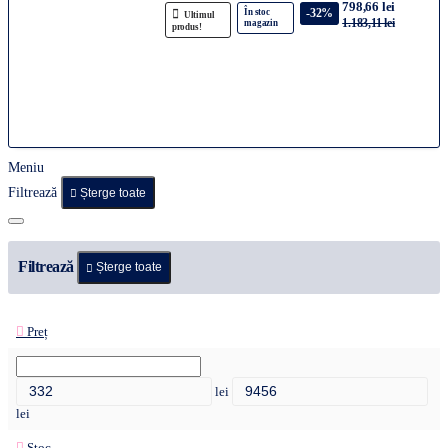
798,66 lei
-32%
În stoc
Ultimul
1.183,11 lei
magazin
produs!
Meniu
Filtrează
Șterge toate
Filtrează
Șterge toate
Preț
lei
lei
Stoc