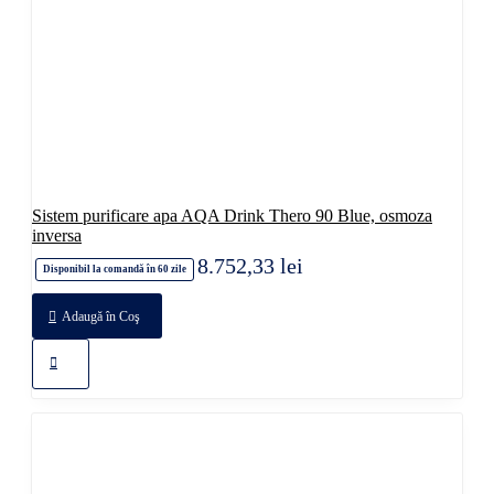
Sistem purificare apa AQA Drink Thero 90 Blue, osmoza
inversa
8.752,33 lei
Disponibil la comandă în 60 zile
Adaugă în Coş