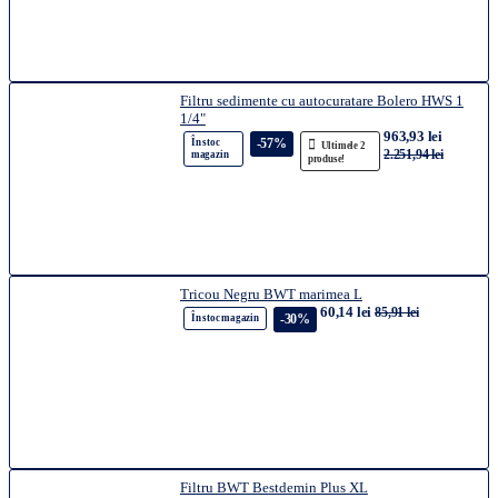
Filtru sedimente cu autocuratare Bolero HWS 1
1/4"
963,93 lei
-57%
În stoc
Ultimele 2
2.251,94 lei
magazin
produse!
Tricou Negru BWT marimea L
60,14 lei
85,91 lei
-30%
În stoc magazin
Filtru BWT Bestdemin Plus XL