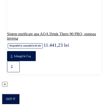
Sistem purificare apa AQA Drink Thero 90 PRO, osmoza
inversa
11.441,23 lei
Disponibil la comandă în 60 zile
Adaugă în Coş
×
GOT IT