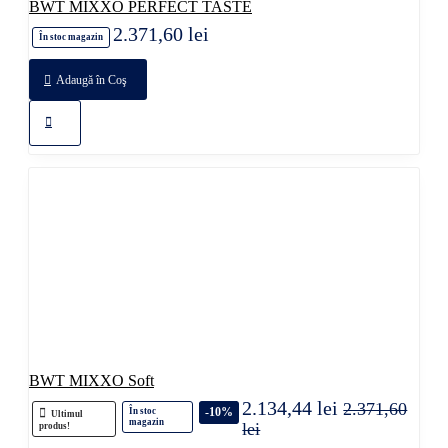
BWT MIXXO PERFECT TASTE
2.371,60 lei
În stoc magazin
Adaugă în Coş
BWT MIXXO Soft
2.134,44 lei
2.371,60
-10%
În stoc
Ultimul
magazin
lei
produs!