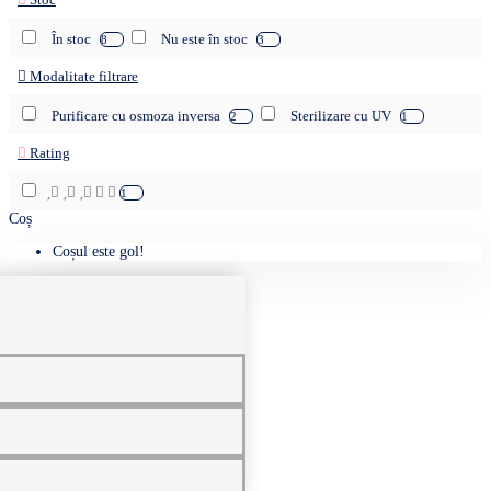
În stoc
Nu este în stoc
8
3
Modalitate filtrare
Purificare cu osmoza inversa
Sterilizare cu UV
2
1
Rating
1
Coș
Coșul este gol!