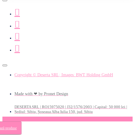
Copyright © Deserta SRL; Images: BWT Holding GmbH
Made with ❤ by Pronet Design
DESERTA SRL | RO15975020 | J32/1576/2003 | Capital: 50 000 lei |
Sediul: Sibiu, Șoseaua Alba Iulia 150, jud. Sibiu
ează produse