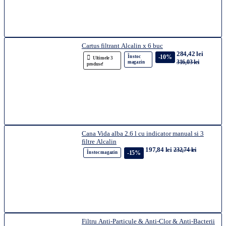
Cartus filtrant Alcalin x 6 buc
284,42 lei
-10%
În stoc
Ultimele 3
316,03 lei
magazin
produse!
Cana Vida alba 2.6 l cu indicator manual si 3
filtre Alcalin
197,84 lei
232,74 lei
-15%
În stoc magazin
Filtru Anti-Particule & Anti-Clor & Anti-Bacterii