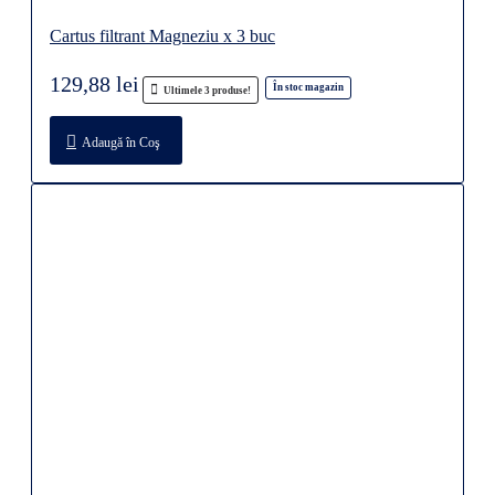
Cartus filtrant Magneziu x 3 buc
129,88 lei
În stoc magazin
Ultimele 3 produse!
Adaugă în Coş