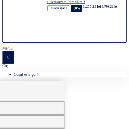
+ Dedurizare Pure Slim 3
1.255,25 lei
1.793,22 lei
-30%
În stoc magazin
Meniu
Coș
Coșul este gol!