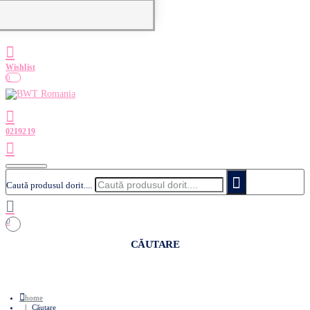
0
Caută produsul dorit....
0
CĂUTARE
home
Căutare