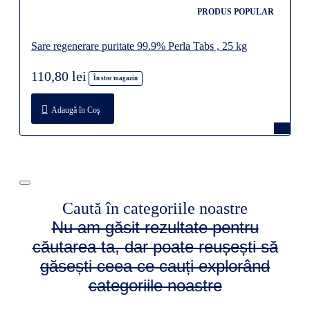
PRODUS POPULAR
Sare regenerare puritate 99.9% Perla Tabs , 25 kg
110,80 lei
În stoc magazin
Adaugă în Coş
Caută în categoriile noastre
Nu am găsit rezultate pentru
căutarea ta, dar poate reușești să
găsești ceea ce cauți explorând
categoriile noastre