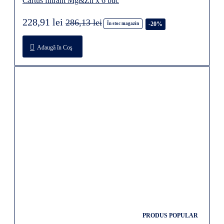
Cartus filtrant Mg&Zn x 6 buc
228,91 lei
286,13 lei
-20%
În stoc magazin
Adaugă în Coş
PRODUS POPULAR