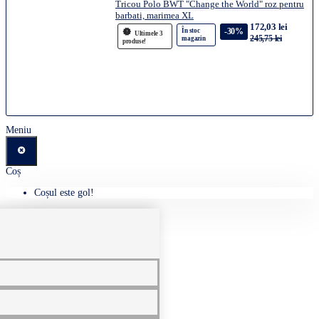
Tricou Polo BWT "Change the World" roz pentru
barbati, marimea XL
172,03 lei
-30%
În stoc
Ultimele 3
245,75 lei
magazin
produse!
Meniu
Coș
Coșul este gol!