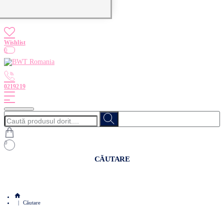
0
Caută
produsul
dorit....
0
CĂUTARE
home
Căutare