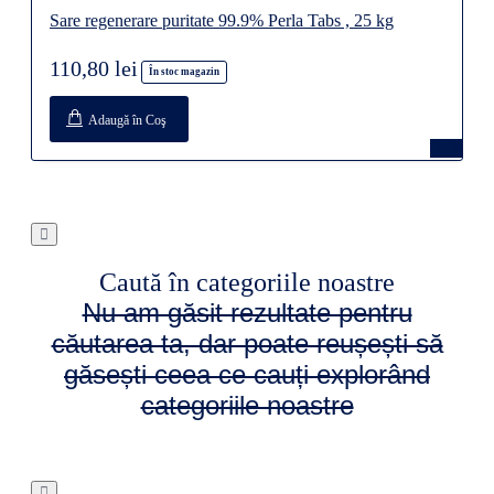
Sare regenerare puritate 99.9% Perla Tabs , 25 kg
110,80 lei
În stoc magazin
Adaugă în Coş
Caută în categoriile noastre
Nu am găsit rezultate pentru
căutarea ta, dar poate reușești să
găsești ceea ce cauți explorând
categoriile noastre