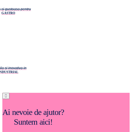
a si gustoasa pentru
GASTRO
la si inovativa in
INDUSTRIAL
Ai nevoie de ajutor?
Suntem aici!