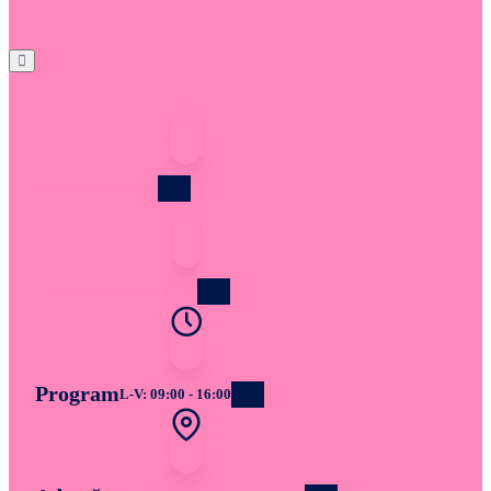
Telefon
0219219
Email
office@bwt-ro.ro
Program
L-V: 09:00 - 16:00