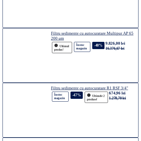
Filtru sedimente cu autocuratare Multipur AP 65
200 μm
9.826,00 lei
-40%
În stoc
Ultimul
16.376,67 lei
magazin
produs!
Filtru sedimente cu autocuratare R1 RSF 3/4"
674,96 lei
-47%
În stoc
Ultimele 2
1.278,70 lei
magazin
produse!