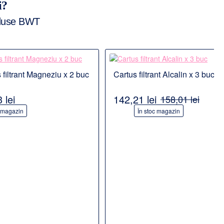
i?
oduse BWT
Detalii
 filtrant Magneziu x 2 buc
Cartus filtrant Alcalin x 3 buc
PRODUS POPULAR
PRODUS POPULAR
 lei
142,21 lei
158,01 lei
-10%
c magazin
În stoc magazin