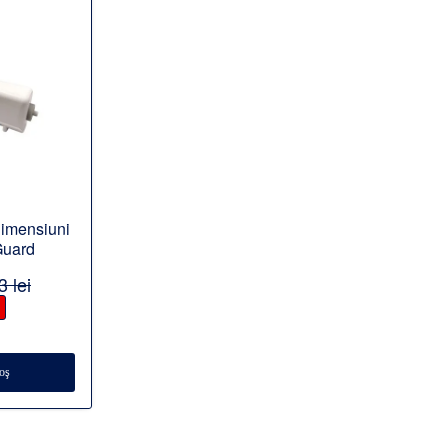
dimensiuni
Guard
 lei
oş