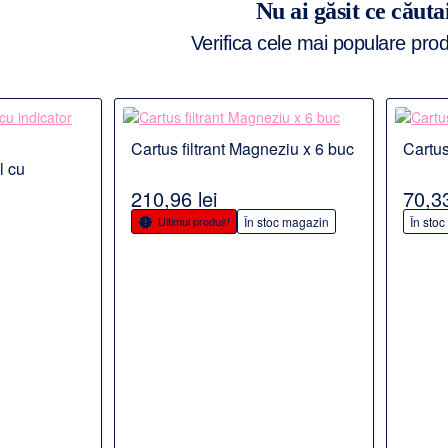
Nu ai găsit ce căuta
Verifica cele mai populare pr
Detalii
Detalii
Cartus filtrant Magneziu x 6 buc
Cartus
PRODUS POPULAR
l cu
US POPULAR
210,96 lei
70,33
Ultimul produs!
În stoc magazin
În sto