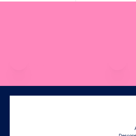
Telefon
Em
0219219
off
Descoperă