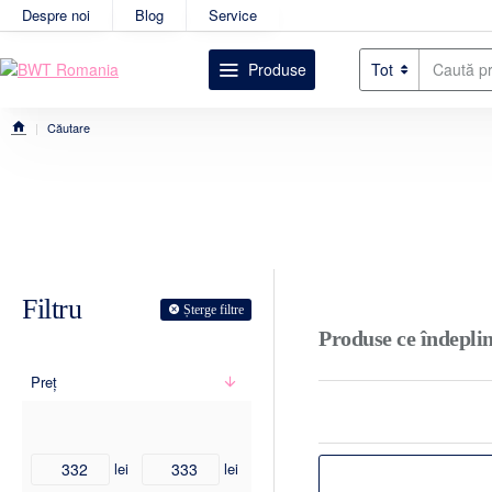
Despre noi
Blog
Service
Produse
Tot
Caută
produsul
dorit....
Căutare
home
Filtru
Șterge filtre
Produse ce îndeplin
Preț
lei
lei