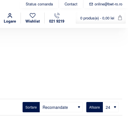
Status comanda
Contact
online@bwt-ro.ro
0 produs(e) - 0,00 lei
Logare
Wishlist
021 9219
Sortare
Afisare