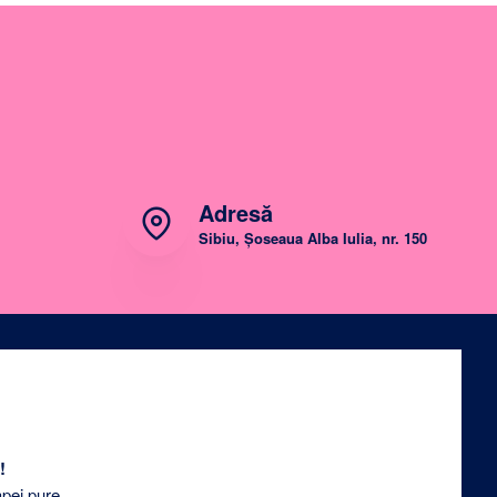
Adresă
Sibiu, Șoseaua Alba Iulia, nr. 150
!
apei pure.