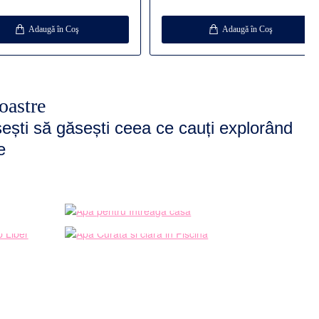
Adaugă în Coş
Adaugă în Coş
oastre
șești să găsești ceea ce cauți explorând
e
Solutii inovative pentru
CE
INTREAGA CASA
Curata si clara in
R
PISCINA