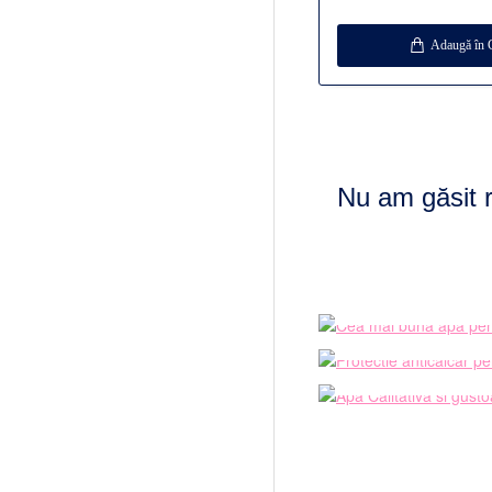
Adaugă în 
Nu am găsit r
Cea mai b
BUC
Protectie a
B
Calitativa s
GA