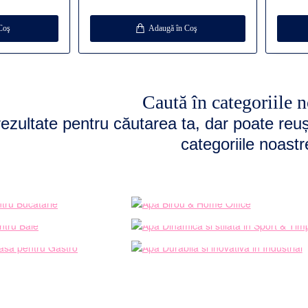
Coş
Adaugă în Coş
Caută în categoriile n
ezultate pentru căutarea ta, dar poate reu
categoriile noastr
ună apă pentru
Focusat si sanatos in
ĂTĂRIE
BIROU & HOME OFFI
nticalcar pentru
Dinamica si stilata in
AIE
SPORT & TIMP LIBE
i gustoasa pentru
Durabila si inovativa in
STRO
INDUSTRIAL