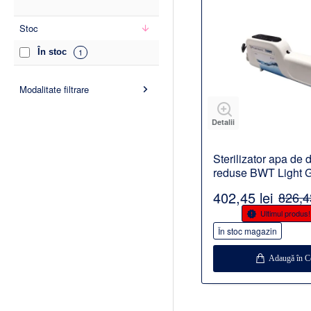
Stoc
În stoc
1
Modalitate filtrare
Detalii
Sterilizator apa de 
reduse BWT Light 
402,45 lei
826,43
-51%
Ultimul produs!
În stoc magazin
Adaugă în C