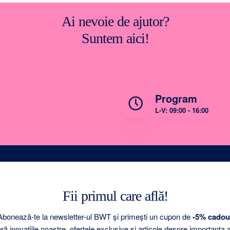
Ai nevoie de ajutor?
Suntem aici!
ail
Program
ice@bwt-ro.ro
L-V: 09:00 - 16:00
Fii primul care află!
Abonează-te la newsletter-ul BWT și primești un cupon de
-5% cadou
 inovațiile noastre, ofertele exclusive și articole despre importanța 