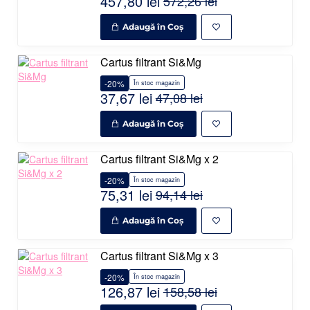
457,80 lei
572,26 lei
Adaugă în Coş
Cartus filtrant Si&Mg
-20%
În stoc magazin
37,67 lei
47,08 lei
Adaugă în Coş
Cartus filtrant Si&Mg x 2
-20%
În stoc magazin
75,31 lei
94,14 lei
Adaugă în Coş
Cartus filtrant Si&Mg x 3
-20%
În stoc magazin
126,87 lei
158,58 lei