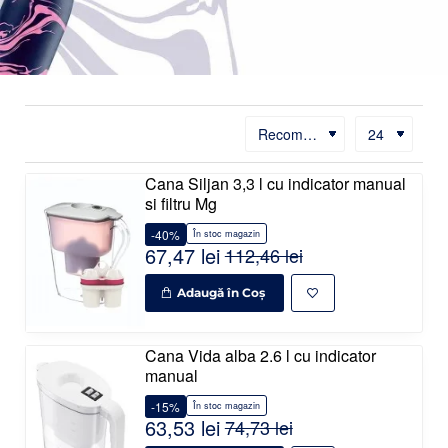
Cana Siljan 3,3 l cu indicator manual
si filtru Mg
-40%
În stoc magazin
67,47 lei
112,46 lei
Adaugă în Coş
Cana Vida alba 2.6 l cu indicator
manual
-15%
În stoc magazin
63,53 lei
74,73 lei