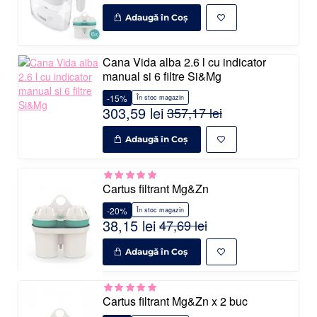
Adaugă în Coş
Cana Vida alba 2.6 l cu indicator
manual si 6 filtre Si&Mg
-15%
În stoc magazin
303,59 lei
357,17 lei
Adaugă în Coş
Cartus filtrant Mg&Zn
-20%
În stoc magazin
38,15 lei
47,69 lei
Adaugă în Coş
Cartus filtrant Mg&Zn x 2 buc