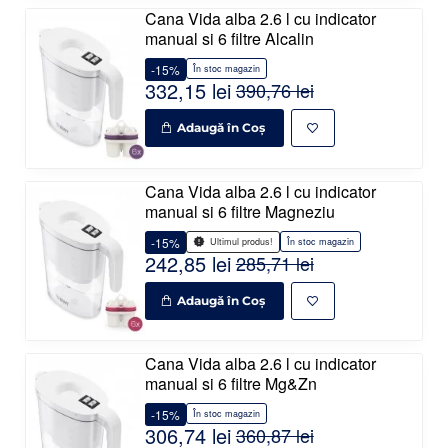
Cana Vida alba 2.6 l cu indicator
manual si 6 filtre Alcalin
-15%
În stoc magazin
332,15 lei
390,76 lei
Adaugă în Coş
Cana Vida alba 2.6 l cu indicator
manual si 6 filtre Magneziu
-15%
În stoc magazin
Ultimul produs!
242,85 lei
285,71 lei
Adaugă în Coş
Cana Vida alba 2.6 l cu indicator
manual si 6 filtre Mg&Zn
-15%
În stoc magazin
306,74 lei
360,87 lei