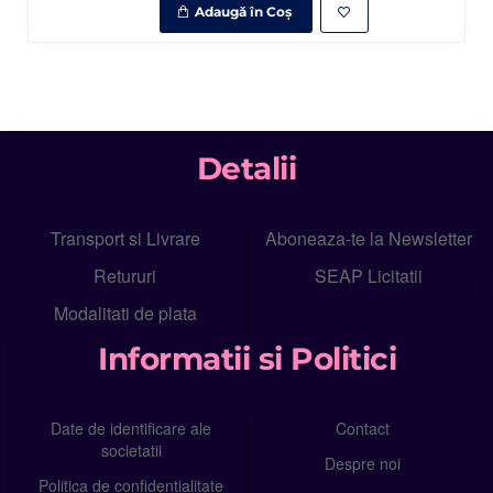
Adaugă în Coş
Detalii
Transport si Livrare
Aboneaza-te la Newsletter
Retururi
SEAP Licitatii
Modalitati de plata
Informatii si Politici
Date de identificare ale
Contact
societatii
Despre noi
Politica de confidențialitate