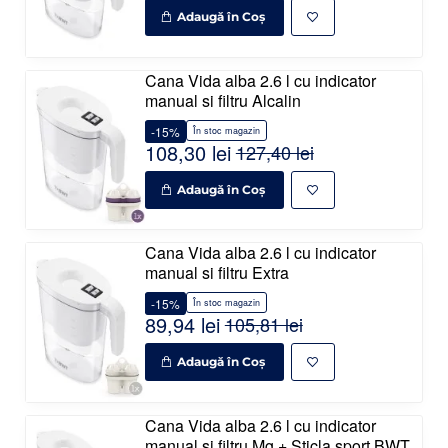
Adaugă în Coş
Cana Vida alba 2.6 l cu indicator
manual si filtru Alcalin
-15%
În stoc magazin
108,30 lei
127,40 lei
Adaugă în Coş
Cana Vida alba 2.6 l cu indicator
manual si filtru Extra
-15%
În stoc magazin
89,94 lei
105,81 lei
Adaugă în Coş
Cana Vida alba 2.6 l cu indicator
manual si filtru Mg + Sticla sport BWT