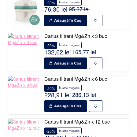
-20%
În stoc magazin
76,30 lei
95,37 lei
Adaugă în Coş
Cartus filtrant Mg&Zn x 3 buc
-20%
În stoc magazin
132,62 lei
165,77 lei
Adaugă în Coş
Cartus filtrant Mg&Zn x 6 buc
-20%
În stoc magazin
PRODUS
228,91 lei
286,13 lei
POPULAR
Adaugă în Coş
Cartus filtrant Mg&Zn x 12 buc
-20%
În stoc magazin