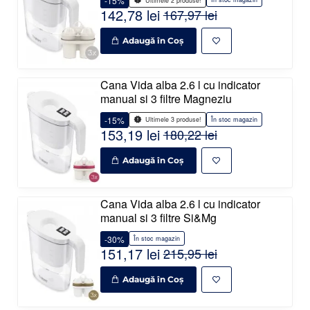
-15%
Ultimele 2 produse!
142,78 lei
167,97 lei
Adaugă în Coş
Cana Vida alba 2.6 l cu indicator
manual si 3 filtre Magneziu
-15%
În stoc magazin
Ultimele 3 produse!
153,19 lei
180,22 lei
Adaugă în Coş
Cana Vida alba 2.6 l cu indicator
manual si 3 filtre Si&Mg
-30%
În stoc magazin
151,17 lei
215,95 lei
Adaugă în Coş