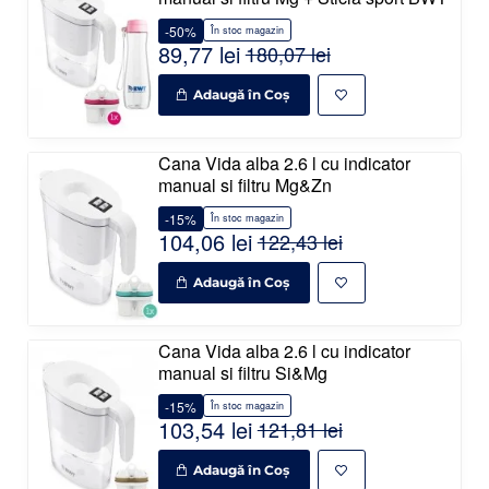
-50%
În stoc magazin
89,77 lei
180,07 lei
Adaugă în Coş
Cana Vida alba 2.6 l cu indicator
manual si filtru Mg&Zn
-15%
În stoc magazin
104,06 lei
122,43 lei
Adaugă în Coş
Cana Vida alba 2.6 l cu indicator
manual si filtru Si&Mg
-15%
În stoc magazin
103,54 lei
121,81 lei
Adaugă în Coş