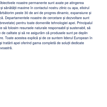
Obiectivele noastre permanente sunt axate pe atingerea
 și sănătății maxime în contactul nostru zilnic cu apa, elixirul
 sărbătorim peste 30 de ani de progres dinamic, expansiune și
ică. Departamentele noastre de cercetare și dezvoltare sunt
(brevetate) pentru toate domeniile tehnologiei apei. Principalul
te să folosim resursele naturale responsabil și sustenabil, să
e de calitate și să ne asigurăm că produsele sunt pe deplin
ure. Toate acestea explică și de ce suntem liderul European în
i și tratării apei oferind gama completă de soluții dedicate
avoastră.