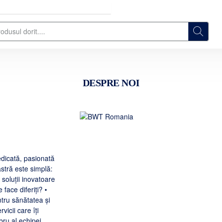
DESPRE NOI
dicată, pasionată
astră este simplă:
 soluții inovatoare
 face diferiți? •
ntru sănătatea și
icii care îți
bru al echipei