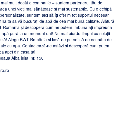
 mai mult decât o companie – suntem partenerul tău de
area unei vieți mai sănătoase și mai sustenabile. Cu o echipă
i personalizate, suntem aici să îți oferim tot suportul necesar
milia ta să vă bucurați de apă de cea mai bună calitate. Alătură-
WT România și descoperă cum ne putem îmbunătăți împreună
e apă pură la un moment dat! Nu mai pierde timpul cu soluții
ează! Alege BWT România și lasă-ne pe noi să ne ocupăm de
tale cu apa. Contactează-ne astăzi și descoperă cum putem
ea apei din casa ta!
eaua Alba Iulia, nr. 150
ro.ro