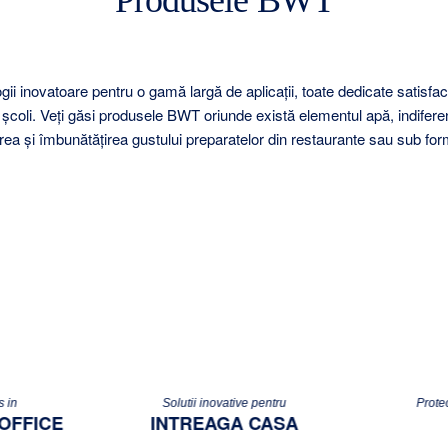
Produsele BWT
ovatoare pentru o gamă largă de aplicații, toate dedicate satisfacerii
i școli. Veți găsi produsele BWT oriunde există elementul apă, indif
rea și îmbunătățirea gustului preparatelor din restaurante sau sub form
s in
Solutii inovative pentru
Protec
OFFICE
INTREAGA CASA