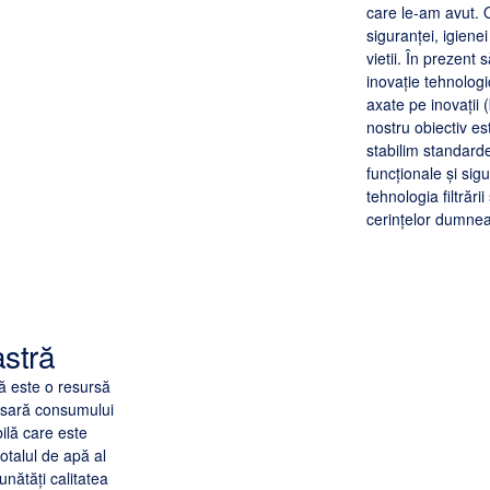
care le-am avut. 
siguranței, igienei
vietii. În prezent
inovație tehnolog
axate pe inovații 
nostru obiectiv es
stabilim standard
funcționale și sig
tehnologia filtrări
cerințelor dumne
stră
să este o resursă
cesară consumului
bilă care este
otalul de apă al
nătăți calitatea