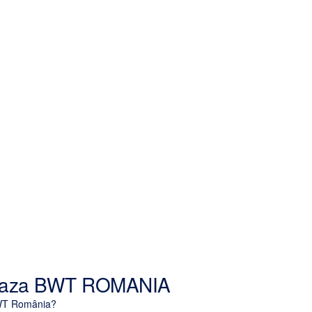
eaza BWT ROMANIA
BWT România?