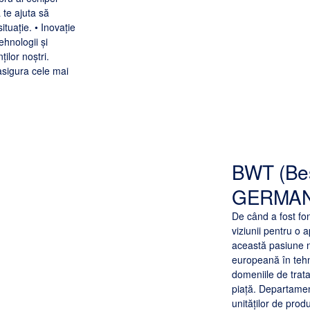
 te ajuta să
ituație. • Inovație
hnologii și
ilor noștri.
 asigura cele mai
BWT (Bes
GERMA
De când a fost f
viziunii pentru o 
această pasiune 
europeană în tehno
domeniile de trat
piață. Departamen
unităților de prod