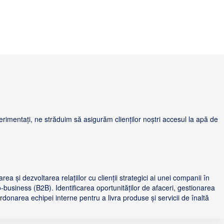
erimentați, ne străduim să asigurăm clienților noștri accesul la apă de
a și dezvoltarea relațiilor cu clienții strategici ai unei companii în
-business (B2B). Identificarea oportunităților de afaceri, gestionarea
ordonarea echipei interne pentru a livra produse și servicii de înaltă