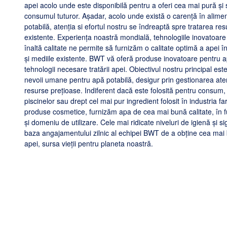
apei acolo unde este disponibilă pentru a oferi cea mai pură și
consumul tuturor. Așadar, acolo unde există o carență în alime
potabilă, atenția si efortul nostru se îndreaptă spre tratarea res
existente. Experiența noastră mondială, tehnologiile inovatoare
înaltă calitate ne permite să furnizăm o calitate optimă a apei î
și mediile existente. BWT vă oferă produse inovatoare pentru a
tehnologii necesare tratării apei. Obiectivul nostru principal est
nevoii umane pentru apă potabilă, desigur prin gestionarea ate
resurse prețioase. Indiferent dacă este folosită pentru consum,
piscinelor sau drept cel mai pur ingredient folosit în industria f
produse cosmetice, furnizăm apa de cea mai bună calitate, în f
și domeniu de utilizare. Cele mai ridicate niveluri de igienă și s
baza angajamentului zilnic al echipei BWT de a obține cea mai 
apei, sursa vieții pentru planeta noastră.