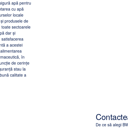
 sigură apă pentru
ntarea cu apă
urselor locale
 și produsele de
n toate sectoarele
pă dar și
e satisfacerea
ntă a acestei
 alimentarea
armaceutică, în
uncție de cerințe
iguranță stau la
bună calitate a
Contact
De ce să alegi 