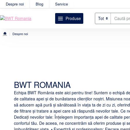
Despre noi
Blog
Service
Produse
Tot
Caută
produsul
dorit....
Despre noi
home
BWT ROMANIA
Echipa BWT România este aici pentru tine! Suntem o echipă de
de calitatea apei și de bunăstarea clienților noștri. Misiunea no
să aducem apă pură și sănătoasă în viața ta de zi cu zi, oferind
de filtrare și tratare a apei care să răspundă nevoilor tale. Ce ne
Dedicați nevoilor tale: Înțelegem importanța apei de calitate pe
confortul tău. De aceea, ne concentrăm să oferim produse și serv
îmbunătățesc viața. • Expertiză și profesionalism: Fiecare mem