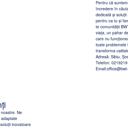
Pentru că suntem
încredere în căut
dedicată și soluți
pentru ca tu și fa
te comunității B
viața, un pahar d
care nu funcțion
toate problemele 
transforma calitat
Adresă: Sibiu, Șos
Telefon: 0219219
Email:office@bwt-
ți
r noastre. Ne
, adaptate
soluții inovatoare