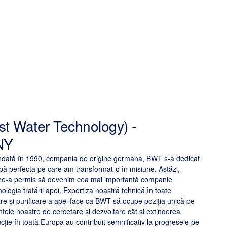
t Water Technology) -
NY
ondată în 1990, compania de origine germana, BWT s-a dedicat
apă perfecta pe care am transformat-o în misiune. Astăzi,
ne-a permis să devenim cea mai importantă companie
logia tratării apei. Expertiza noastră tehnică în toate
are și purificare a apei face ca BWT să ocupe poziția unică pe
tele noastre de cercetare și dezvoltare cât și extinderea
ucție în toată Europa au contribuit semnificativ la progresele pe