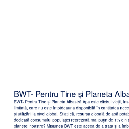
BWT- Pentru Tine și Planeta Alba
BWT- Pentru Tine și Planeta Albastră Apa este elixirul vieții, în
limitată, care nu este întotdeauna disponibilă în cantitatea ne
și utilizării la nivel global. Știați că, resursa globală de apă pota
dedicată consumului populației reprezintă mai puțin de 1% din t
planetei noastre? Misiunea BWT este aceea de a trata și a îmbu