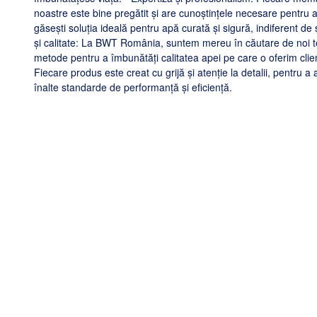
noastre este bine pregătit și are cunoștințele necesare pentru a
găsești soluția ideală pentru apă curată și sigură, indiferent de s
și calitate: La BWT România, suntem mereu în căutare de noi te
metode pentru a îmbunătăți calitatea apei pe care o oferim clienț
Fiecare produs este creat cu grijă și atenție la detalii, pentru a
înalte standarde de performanță și eficiență.