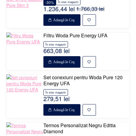
-30%
În stoc magazin
1.236,44 lei
1.766,33 lei
Adaugă în Coş
Filtru Woda Pure Energy UFA
În stoc magazin
663,08 lei
Adaugă în Coş
Set conexiuni pentru Woda Pure 120
Energy UFA
În stoc magazin
279,51 lei
Adaugă în Coş
Termos Personalizat Negru Editia
Diamond