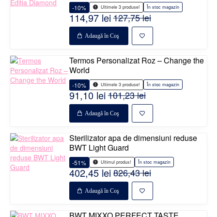
-10%
În stoc magazin
Ultimele 3 produse!
114,97 lei
127,75 lei
Adaugă în Coş
Termos Personalizat Roz – Change the
World
-10%
În stoc magazin
Ultimele 3 produse!
91,10 lei
101,23 lei
Adaugă în Coş
Sterilizator apa de dimensiuni reduse
BWT Light Guard
-51%
În stoc magazin
Ultimul produs!
402,45 lei
826,43 lei
Adaugă în Coş
BWT MIXXO PERFECT TASTE