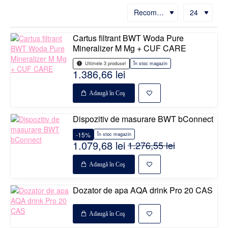
Cartus filtrant BWT Woda Pure
Mineralizer M Mg + CUF CARE
În stoc magazin
Ultimele 3 produse!
1.386,66 lei
Adaugă în Coş
Dispozitiv de masurare BWT bConnect
-15%
În stoc magazin
1.079,68 lei
1.276,55 lei
Adaugă în Coş
Disponibil la comanda
Dozator de apa AQA drink Pro 20 CAS
Adaugă în Coş
%