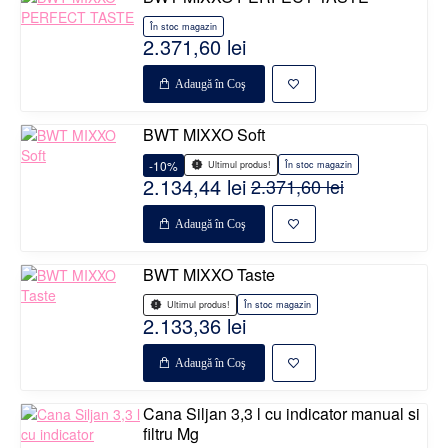
În stoc magazin
2.371,60 lei
Adaugă în Coş
BWT MIXXO Soft
-10%
În stoc magazin
Ultimul produs!
2.134,44 lei
2.371,60 lei
Adaugă în Coş
BWT MIXXO Taste
În stoc magazin
Ultimul produs!
2.133,36 lei
Adaugă în Coş
Cana Siljan 3,3 l cu indicator manual si
filtru Mg