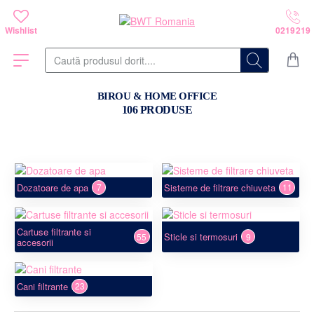
Caută
produsul
dorit....
BIROU & HOME OFFICE
106 PRODUSE
Dozatoare de apa
Sisteme de filtrare chiuveta
7
11
Cartuse filtrante si
Sticle si termosuri
55
9
accesorii
Cani filtrante
23