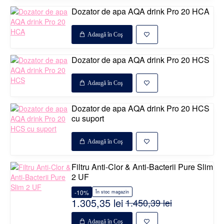
Dozator de apa AQA drink Pro 20 HCA
Disponibil la comanda
Adaugă în Coş
%
Dozator de apa AQA drink Pro 20 HCS
Disponibil la comanda
Adaugă în Coş
%
Dozator de apa AQA drink Pro 20 HCS
Disponibil la comanda
cu suport
%
Adaugă în Coş
Disponibil la comanda
Filtru Anti-Clor & Anti-Bacterii Pure Slim
2 UF
-10%
În stoc magazin
1.305,35 lei
1.450,39 lei
Adaugă în Coş