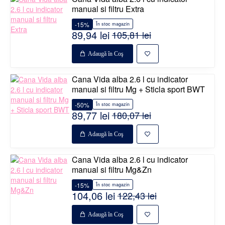
manual si filtru Extra
-15%
În stoc magazin
89,94 lei
105,81 lei
Adaugă în Coş
Cana Vida alba 2.6 l cu indicator
manual si filtru Mg + Sticla sport BWT
-50%
În stoc magazin
89,77 lei
180,07 lei
Adaugă în Coş
Cana Vida alba 2.6 l cu indicator
manual si filtru Mg&Zn
-15%
În stoc magazin
104,06 lei
122,43 lei
Adaugă în Coş