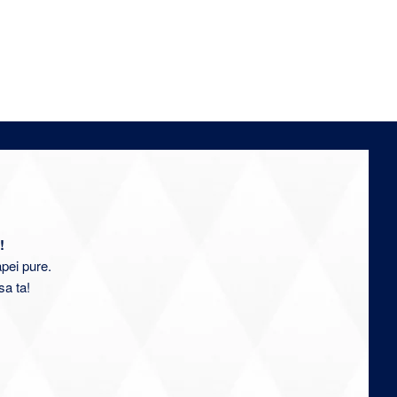
!
apei pure.
sa ta!