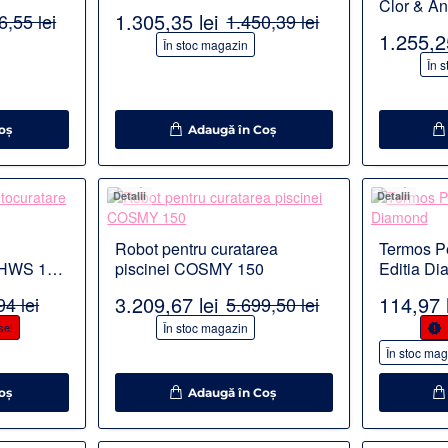
Clor & Ant
1.305,35 lei
6,55 lei
1.450,39 lei
Dedurizar
1.255,25
-10%
În stoc magazin
-30%
În 
oş
Adaugă în Coş
Detalii
Detalii
Robot pentru curatarea
Termos P
o HWS 1
piscinei COSMY 150
Editia D
3.209,67 lei
114,97 l
94 lei
5.699,50 lei
-44%
-10%
se!
În stoc magazin
În stoc mag
oş
Adaugă în Coş