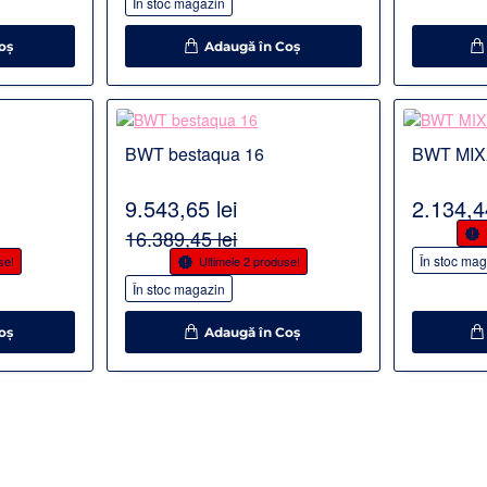
În stoc magazin
oş
Adaugă în Coş
Detalii
Detalii
BWT bestaqua 16
BWT MIX
9.543,65 lei
2.134,44
-10%
16.389,45 lei
-42%
În stoc mag
se!
Ultimele 2 produse!
În stoc magazin
oş
Adaugă în Coş