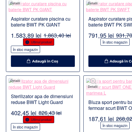
Detalii
Detalii
Aspirator curatare piscina cu
Aspirator curatare pi
baterie BWT PK GIANT
baterie BWT PK SW
1.583,89 lei
791,95 lei
1.863,40 lei
931,70
-15%
-15%
Ultimul produs!
În stoc magazin
În stoc magazin
Adaugă în Coş
Adaugă în C
Detalii
Detalii
Sterilizator apa de dimensiuni
reduse BWT Light Guard
Bluza sport pentru ba
fermoar scurt BWT 
402,45 lei
826,43 lei
marimea L
187,61 lei
268,02
-51%
Ultimul produs!
-30%
În stoc magazin
În stoc magazin