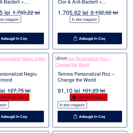
i-Bacterii +
Clor & Anti-Bacterii +
e Pure Slim 3
Imbogatire cu magneziu Pure
 lei
1.705,62 lei
1.793,22 lei
2.132,02 lei
Slim 4
-20%
stoc magazin
În stoc magazin
Adaugă în Coş
Adaugă în Coş
Detalii
ersonalizat Negru
Termos Personalizat Roz –
iamond
Change the World
ei
91,10 lei
127,75 lei
101,23 lei
-10%
Ultimele 3 produse!
Ultimele 3 produse!
azin
În stoc magazin
Adaugă în Coş
Adaugă în Coş