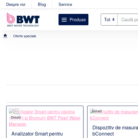
Despre noi
Blog
Service
Produse
Tot
Caută
produsul
dorit....
Oferte speciale
home
Detalii
Detalii
Dispozitiv de masu
Disponibil la comanda
Analizator Smart pentru
bConnect