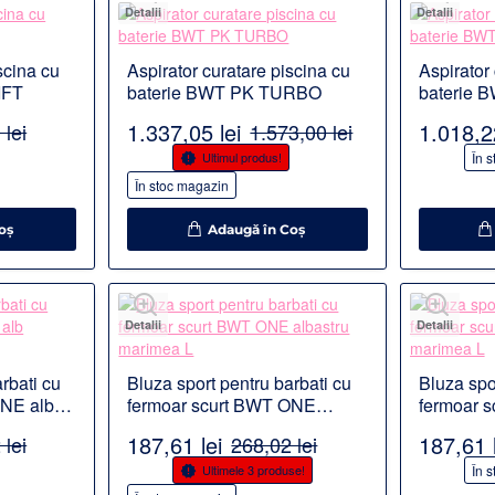
Detalii
Detalii
scina cu
Aspirator curatare piscina cu
Aspirator
IFT
baterie BWT PK TURBO
baterie 
1.337,05 lei
1.018,22
 lei
1.573,00 lei
-15%
-15%
Ultimul produs!
În 
În stoc magazin
oş
Adaugă în Coş
Detalii
Detalii
rbati cu
Bluza sport pentru barbati cu
Bluza spo
ONE alb
fermoar scurt BWT ONE
fermoar 
albastru marimea L
galben m
187,61 lei
187,61 l
 lei
268,02 lei
-30%
-30%
Ultimele 3 produse!
În 