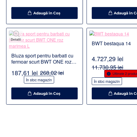
Adaugă în Coş
Adaugă în C
Detalii
Detalii
BWT bestaqua 14
Bluza sport pentru barbati cu
4.727,29 lei
fermoar scurt BWT ONE roz
11.730,95 lei
marimea L
187,61 lei
268,02 lei
-60%
Ultimele 2 produ
-30%
În stoc magazin
În stoc magazin
Adaugă în Coş
Adaugă în C