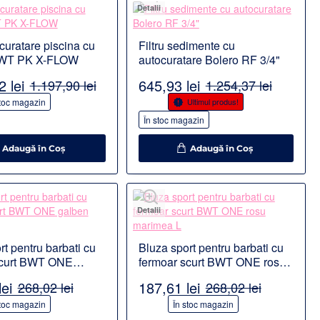
Detalii
 curatare piscina cu
Filtru sedimente cu
BWT PK X-FLOW
autocuratare Bolero RF 3/4"
 lei
645,93 lei
1.197,90 lei
1.254,37 lei
-49%
stoc magazin
Ultimul produs!
În stoc magazin
Adaugă în Coş
Adaugă în Coş
Detalii
rt pentru barbati cu
Bluza sport pentru barbati cu
scurt BWT ONE
fermoar scurt BWT ONE rosu
arimea L
marimea L
ei
187,61 lei
268,02 lei
268,02 lei
-30%
stoc magazin
În stoc magazin