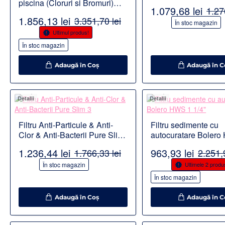
piscina (Cloruri si Bromuri)
1.079,68 lei
1.27
BWT Pearl Water Manager
1.856,13 lei
3.351,70 lei
-15%
În stoc magazin
-45%
Ultimul produs!
În stoc magazin
Adaugă în Coş
Adaugă în C
Detalii
Detalii
Filtru Anti-Particule & Anti-
Filtru sedimente cu
Clor & Anti-Bacterii Pure Slim
autocuratare Boler
3
1/4"
1.236,44 lei
963,93 lei
1.766,33 lei
2.251,
-30%
-57%
În stoc magazin
Ultimele 2 produ
În stoc magazin
Adaugă în Coş
Adaugă în C