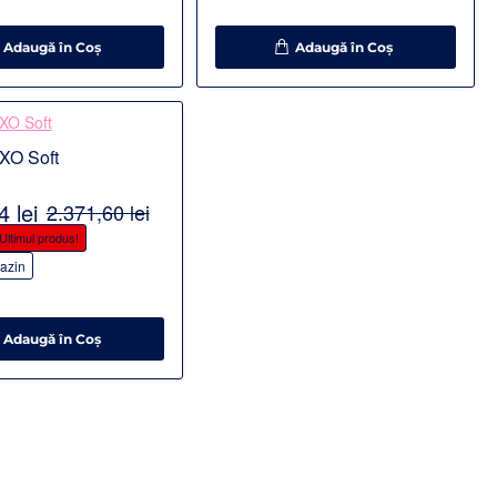
Adaugă în Coş
Adaugă în Coş
XO Soft
 lei
2.371,60 lei
Ultimul produs!
azin
Adaugă în Coş