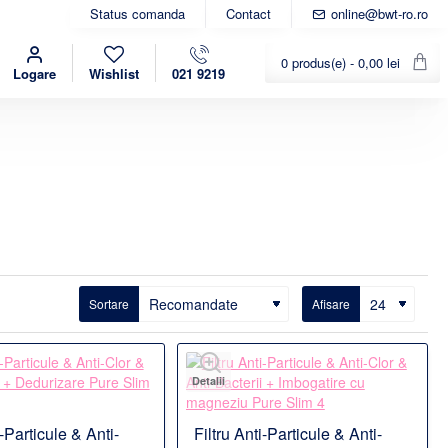
Status comanda
Contact
online@bwt-ro.ro
0 produs(e) - 0,00 lei
Logare
Wishlist
021 9219
Sortare
Afisare
Detalii
i-Particule & Anti-
Filtru Anti-Particule & Anti-