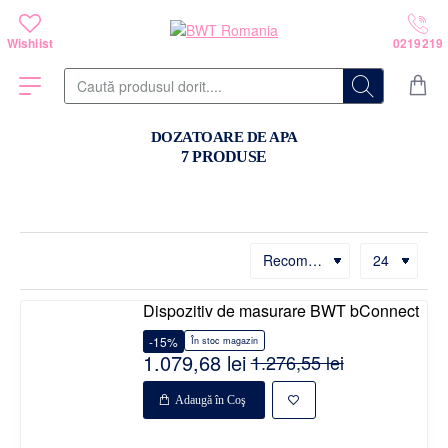
Caută
produsul
dorit....
DOZATOARE DE APA
7 PRODUSE
Dispozitiv de masurare BWT bConnect
-15%
În stoc magazin
1.079,68 lei
1.276,55 lei
Adaugă în Coş