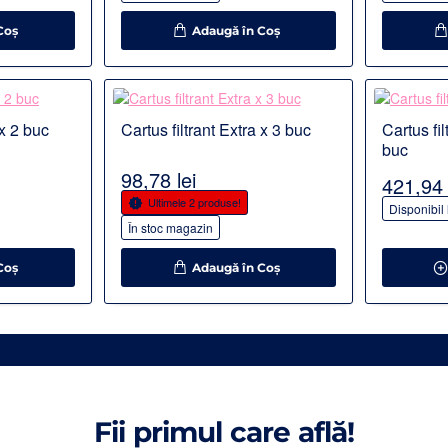
Coş
Adaugă în Coş
Detalii
Detalii
 x 2 buc
Cartus filtrant Extra x 3 buc
Cartus fi
buc
98,78 lei
421,94 
Ultimele 2 produse!
Disponibil
În stoc magazin
Coş
Adaugă în Coş
Fii primul care află!