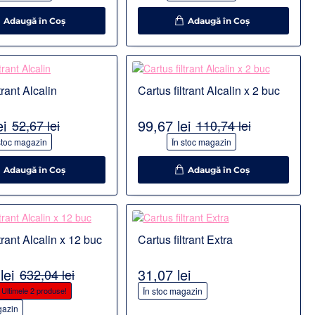
Adaugă în Coş
Adaugă în Coş
Detalii
trant Alcalin
Cartus filtrant Alcalin x 2 buc
ei
99,67 lei
52,67 lei
110,74 lei
-10%
stoc magazin
În stoc magazin
Adaugă în Coş
Adaugă în Coş
Detalii
trant Alcalin x 12 buc
Cartus filtrant Extra
lei
31,07 lei
632,04 lei
Ultimele 2 produse!
În stoc magazin
gazin