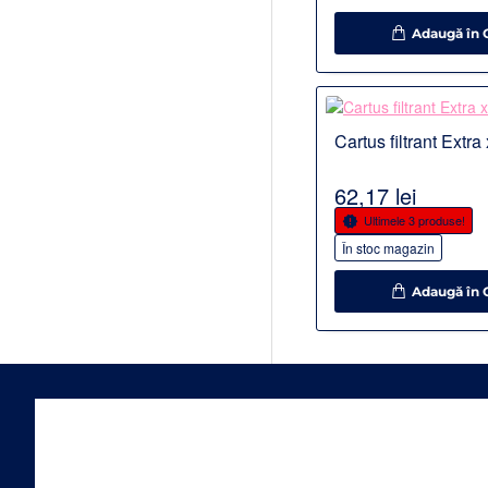
Adaugă în 
Detalii
Cartus filtrant Extra
62,17 lei
Ultimele 3 produse!
În stoc magazin
Adaugă în 