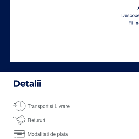
Descoperă
Fii m
Detalii
Transport si Livrare
Retururi
Modalitati de plata