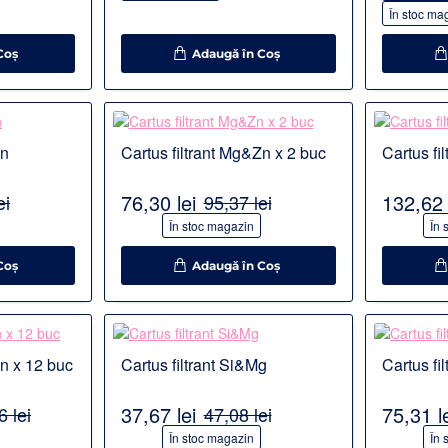
În stoc ma
Coş
Adaugă în Coş
Detalii
Detalii
Zn
Cartus filtrant Mg&Zn x 2 buc
Cartus fi
76,30 lei
132,62 
ei
95,37 lei
-20%
-20%
În stoc magazin
În 
Coş
Adaugă în Coş
Detalii
Detalii
Zn x 12 buc
Cartus filtrant Si&Mg
37,67 lei
75,31 l
 lei
47,08 lei
-20%
-20%
În stoc magazin
În 