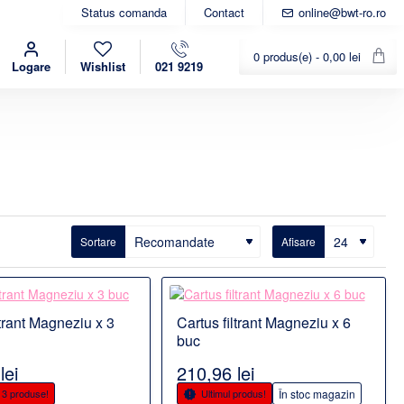
Status comanda
Contact
online@bwt-ro.ro
0 produs(e) - 0,00 lei
Logare
Wishlist
021 9219
Sortare
Afisare
Detalii
ltrant Magneziu x 3
Cartus filtrant Magneziu x 6
PRODUS POPULAR
PRODUS POPULAR
buc
lei
210,96 lei
e 3 produse!
Ultimul produs!
În stoc magazin