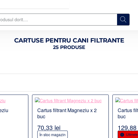
CARTUSE PENTRU CANI FILTRANTE
25 PRODUSE
Detalii
Detalii
eziu
Cartus filtrant Magneziu x 2
Cartus fi
S POPULAR
PRODUS POPULAR
buc
buc
70,33 lei
129,88 
În stoc magazin
Ultimel