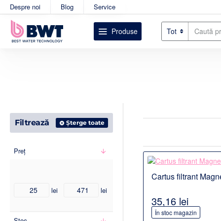
Despre noi
Blog
Service
Produse
Tot
Caută
produsul
dorit....
Filtrează
Șterge toate
Preț
Detalii
Cartus filtrant Magn
PRODU
lei
lei
35,16 lei
În stoc magazin
Stoc