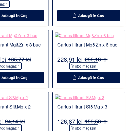
gazin
Adaugă în Coş
Adaugă în Coş
Detalii
ltrant Mg&Zn x 3 buc
Cartus filtrant Mg&Zn x 6 buc
PRODUS POPULAR
lei
228,91 lei
165,77 lei
286,13 lei
-20%
stoc magazin
În stoc magazin
Adaugă în Coş
Adaugă în Coş
Detalii
Cartus filtrant Si&Mg x 2
Cartus filtrant Si&Mg x 3
ei
126,87 lei
94,14 lei
158,58 lei
-20%
stoc magazin
În stoc magazin