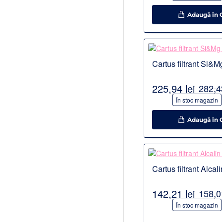
Adaugă în 
Detalii
Cartus filtrant Si&M
225,94 lei
282,43
-20%
În stoc magazin
Adaugă în 
Detalii
Cartus filtrant Alcal
PRODU
142,21 lei
158,01
-10%
În stoc magazin