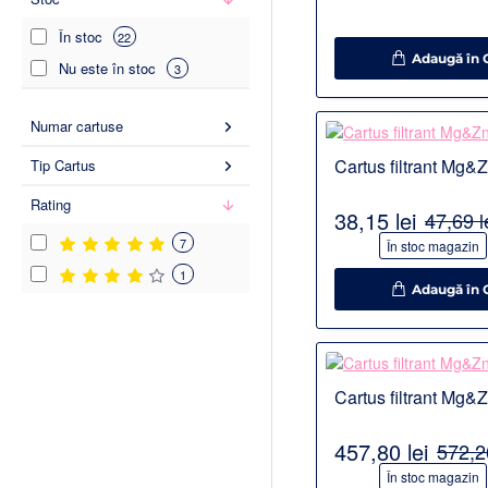
În stoc
22
Adaugă în 
Nu este în stoc
3
Detalii
Numar cartuse
Cartus filtrant Mg&
Tip Cartus
Rating
38,15 lei
47,69 l
7
-20%
În stoc magazin
1
Adaugă în 
Detalii
Cartus filtrant Mg&
457,80 lei
572,26
-20%
În stoc magazin