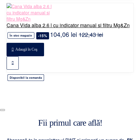
Cana Vida alba 2.6 l cu indicator manual si filtru Mg&Zn
104,06 lei
122,43 lei
-15%
În stoc magazin
Adaugă în Coş
Disponibil la comanda
Disponibil la comanda
Disponibil la comanda
Disponibil la comanda
Disponibil la comanda
Fii primul care află!
Abonează-te la newsletter-ul BWT și primești un cupon de
-5%