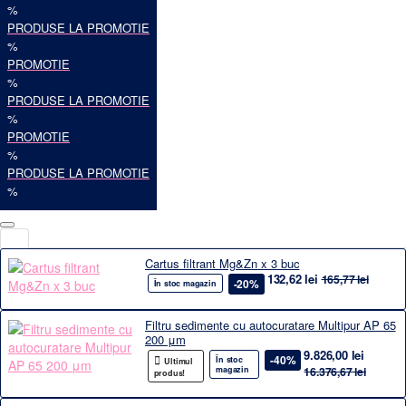
%
PRODUSE LA PROMOTIE
%
PROMOTIE
%
PRODUSE LA PROMOTIE
%
PROMOTIE
%
PRODUSE LA PROMOTIE
%
Cartus filtrant Mg&Zn x 3 buc
132,62 lei
165,77 lei
-20%
În stoc magazin
Filtru sedimente cu autocuratare Multipur AP 65
200 μm
9.826,00 lei
-40%
În stoc
Ultimul
magazin
16.376,67 lei
produs!