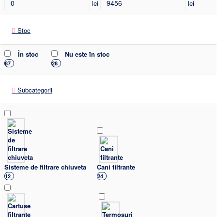
lei
lei
Stoc
În stoc
Nu este în stoc
87
28
Subcategorii
Sisteme de filtrare chiuveta
Cani filtrante
12
24