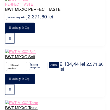
BWT MIXXO PERFECT TASTE
2.371,60 lei
În stoc magazin
Adaugă în Coş
BWT MIXXO Soft
2.134,44 lei
2.371,60
-10%
În stoc
Ultimul
lei
magazin
produs!
Adaugă în Coş
BWT MIXXO Taste