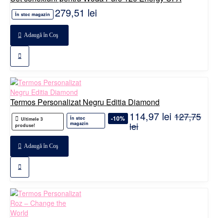
279,51 lei
În stoc magazin
Adaugă în Coş
Termos Personalizat Negru Editia Diamond
114,97 lei
127,75
-10%
În stoc
Ultimele 3
lei
magazin
produse!
Adaugă în Coş