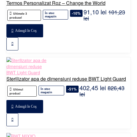
Termos Personalizat Roz – Change the World
91,10 lei
101,23
-10%
În stoc
Ultimele 3
lei
magazin
produse!
Adaugă în Coş
Sterilizator apa de dimensiuni reduse BWT Light Guard
402,45 lei
826,43
-51%
În stoc
Ultimul
lei
magazin
produs!
Adaugă în Coş