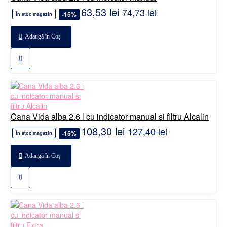
63,53 lei
74,73 lei
-15%
În stoc magazin
Adaugă în Coş
Cana Vida alba 2.6 l cu indicator manual si filtru Alcalin
108,30 lei
127,40 lei
-15%
În stoc magazin
Adaugă în Coş