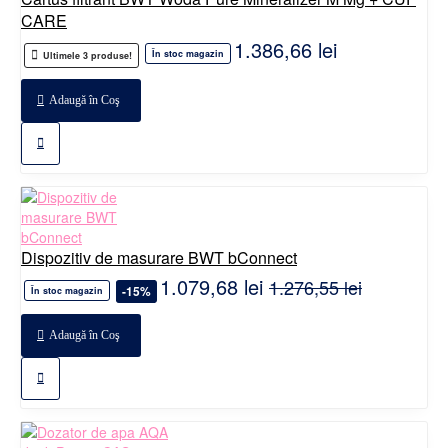
CARE
1.386,66 lei
În stoc magazin
Ultimele 3 produse!
Adaugă în Coş
Dispozitiv de masurare BWT bConnect
1.079,68 lei
1.276,55 lei
-15%
În stoc magazin
Adaugă în Coş