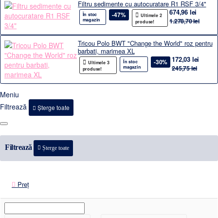
Filtru sedimente cu autocuratare R1 RSF 3/4"
674,96 lei
-47%
În stoc
Ultimele 2
magazin
1.278,70 lei
produse!
Tricou Polo BWT "Change the World" roz pentru
barbati, marimea XL
172,03 lei
-30%
În stoc
Ultimele 3
magazin
245,75 lei
produse!
Meniu
Filtrează
Șterge toate
Filtrează
Șterge toate
Preț