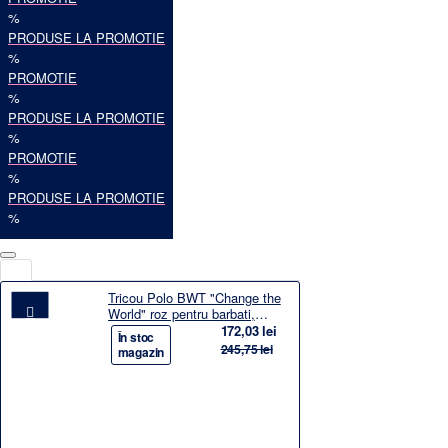
%
PRODUSE LA PROMOTIE
%
PROMOTIE
%
PRODUSE LA PROMOTIE
%
PROMOTIE
%
PRODUSE LA PROMOTIE
%
Tricou Polo BWT "Change the
World" roz pentru barbati,
marimea M
172,03 lei
-30%
În stoc
245,75 lei
magazin