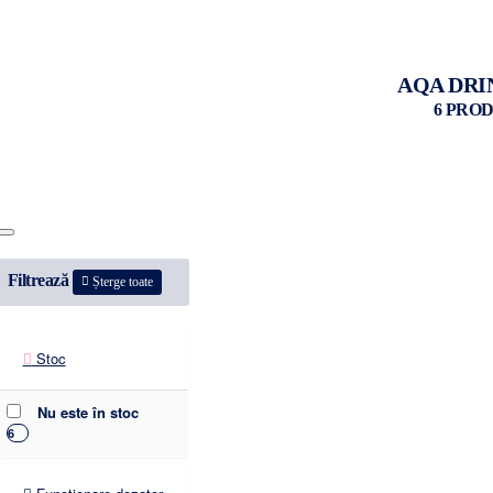
AQA DRI
6 PRO
Filtrează
Șterge toate
Stoc
Nu este în stoc
6