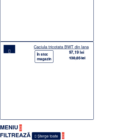
Caciula tricotata BWT din lana
97,19 lei
-30%
În stoc
138,85 lei
magazin
MENIU
FILTREAZĂ
Șterge toate