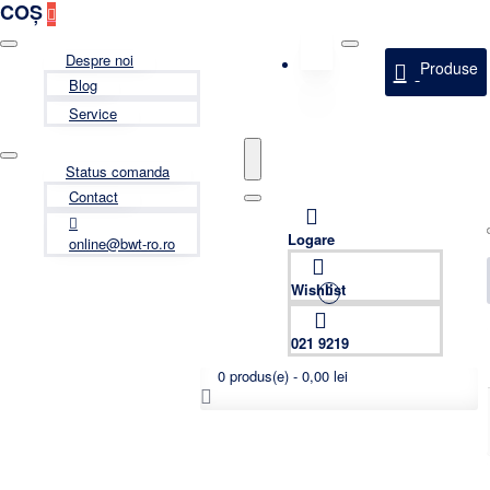
COȘ
Despre noi
Produse
Blog
Service
Status comanda
Contact
Logare
online@bwt-ro.ro
Wishlist
0
021 9219
0 produs(e) - 0,00 lei