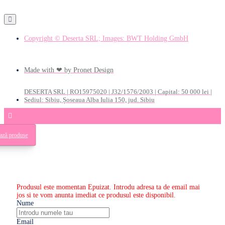
Copyright © Deserta SRL; Images: BWT Holding GmbH
Made with ❤ by Pronet Design
DESERTA SRL | RO15975020 | J32/1576/2003 | Capital: 50 000 lei |
Sediul: Sibiu, Șoseaua Alba Iulia 150, jud. Sibiu
ează produse
Produsul este momentan Epuizat. Introdu adresa ta de email mai
jos si te vom anunta imediat ce produsul este disponibil.
Nume
Email