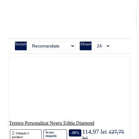
Sortare
Afisare
Termos Personalizat Negru Editia Diamond
114,97 lei
127,75
-10%
În stoc
Ultimele 3
magazin
lei
produse!