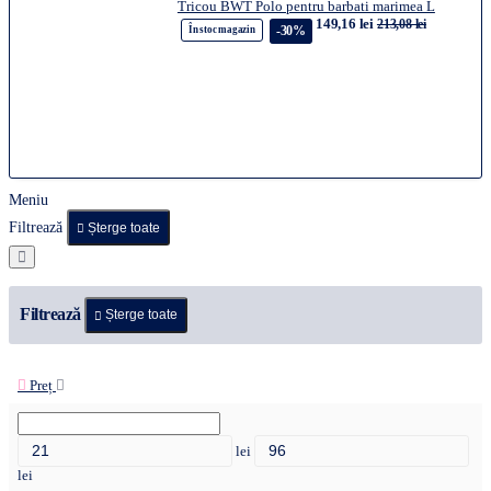
Tricou BWT Polo pentru barbati marimea L
149,16 lei
213,08 lei
-30%
În stoc magazin
Meniu
Filtrează
Șterge toate
Filtrează
Șterge toate
Preț
lei
lei