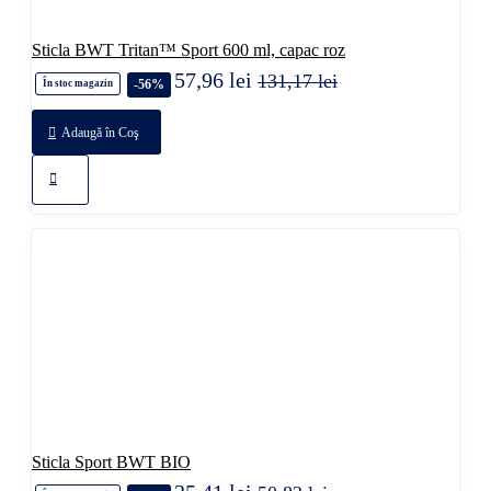
Sticla BWT Tritan™ Sport 600 ml, capac roz
57,96 lei
131,17 lei
-56%
În stoc magazin
Adaugă în Coş
Sticla Sport BWT BIO