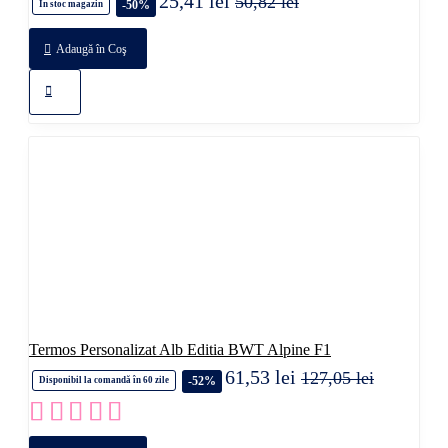
25,41 lei
50,82 lei
-50%
În stoc magazin
Adaugă în Coş
Termos Personalizat Alb Editia BWT Alpine F1
61,53 lei
127,05 lei
-52%
Disponibil la comandă în 60 zile