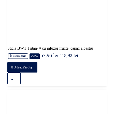
Sticla BWT Tritan™ cu infuzor fructe, capac albastru
57,96 lei
115,92 lei
-50%
În stoc magazin
Adaugă în Coş