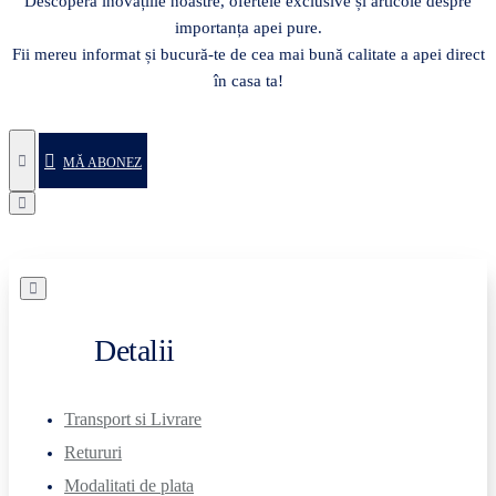
Descoperă inovațiile noastre, ofertele exclusive și articole despre
importanța apei pure.
Fii mereu informat și bucură-te de cea mai bună calitate a apei direct
în casa ta!
MĂ ABONEZ
Detalii
Transport si Livrare
Retururi
Modalitati de plata