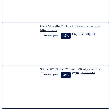
Cana Vida alba 2.6 l cu indicator manual si 6
filtre Alcalin
332,15 lei
390,76 lei
-15%
În stoc magazin
Sticla BWT Tritan™ Sport 600 ml, capac roz
57,96 lei
131,17 lei
-56%
În stoc magazin