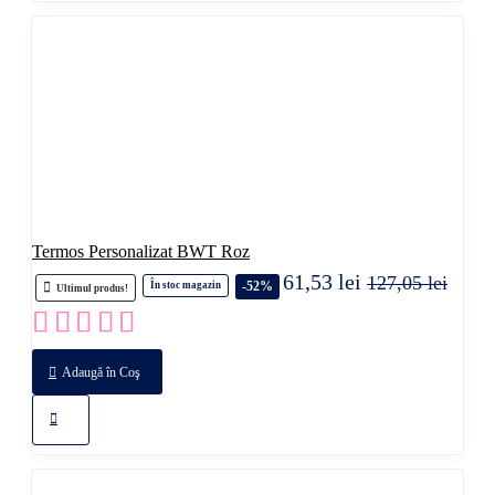
Termos Personalizat BWT Roz
61,53 lei
127,05 lei
-52%
În stoc magazin
Ultimul produs!
Adaugă în Coş