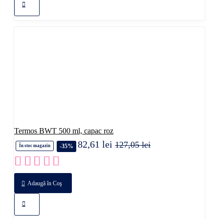
Termos BWT 500 ml, capac roz
82,61 lei
127,05 lei
-35%
În stoc magazin
Adaugă în Coş