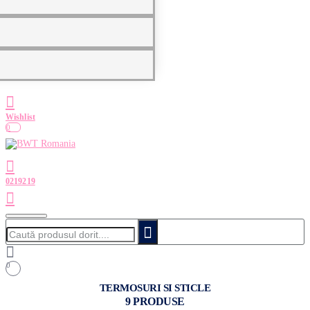
0
Caută
produsul
dorit....
0
TERMOSURI SI STICLE
9 PRODUSE