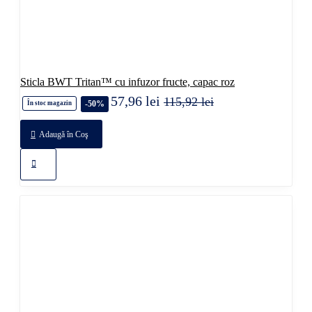
Sticla BWT Tritan™ cu infuzor fructe, capac roz
57,96 lei
115,92 lei
-50%
În stoc magazin
Adaugă în Coş