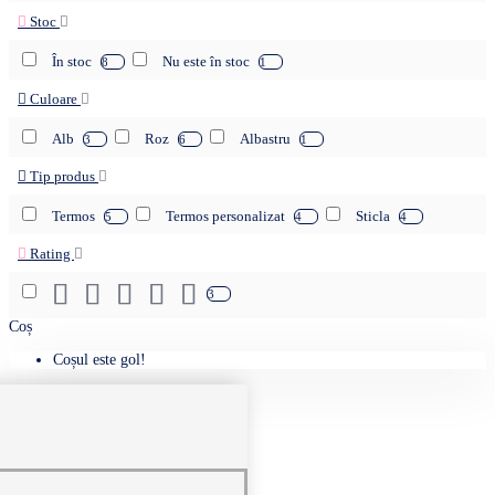
Stoc
În stoc
Nu este în stoc
8
1
Culoare
Alb
Roz
Albastru
3
6
1
Tip produs
Termos
Termos personalizat
Sticla
5
4
4
Rating
3
Coș
Coșul este gol!