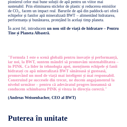
pionierul celor mai bune soluții de apă pentru un viitor mai
sustenabil. Prin eliminarea sticlelor de plastic și reducerea emisiilor
de CO₂, facem un impact real. Barurile de apă din paddock-uri oferă
echipelor și fanilor apă mineralizată BWT – alimentând hidratarea,
performanța și bunăstarea, protejând în același timp planeta.
În acest fel, introducem
un nou stil de viață de hidratare – Pentru
Tine și Planeta Albastră.
"Formula 1 este o scenă globală pentru inovație și performanță,
iar noi, la BWT, suntem mândri să promovăm sustenabilitatea –
în PINK. Ca lider în tehnologia apei, menținem echipele și fanii
hidratați cu apă mineralizată BWT sănătoasă și gustoasă,
promovând un mod de viață mai inteligent și mai responsabil.
Construind pe succesele din trecut, ne ducem angajamentul la
nivelul următor – pentru că adevăratul progres înseamnă să
conducem schimbarea PINK și viteza în direcția corectă."
(Andreas Weissenbacher, CEO al BWT)
Puterea în unitate