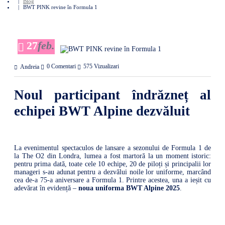
Blog
BWT PINK revine în Formula 1
27
feb.
0 Comentari
575 Vizualizari
Andreia
Noul participant îndrăzneț al
echipei BWT Alpine dezvăluit
La evenimentul spectaculos de lansare a sezonului de Formula 1 de
la The O2 din Londra, lumea a fost martoră la un moment istoric:
pentru prima dată, toate cele 10 echipe, 20 de piloți și principalii lor
manageri s-au adunat pentru a dezvălui noile lor uniforme, marcând
cea de-a 75-a aniversare a Formula 1. Printre acestea, una a ieșit cu
adevărat în evidență –
noua uniforma BWT Alpine 2025
.