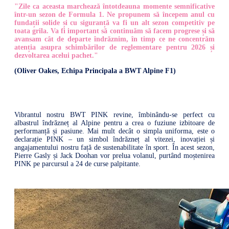
"Zile ca aceasta marchează întotdeauna momente semnificative
într-un sezon de Formula 1. Ne propunem să începem anul cu
fundații solide și cu siguranță va fi un alt sezon competitiv pe
toata grila. Va fi important să continuăm să facem progrese și să
avansam cât de departe îndrăznim, în timp ce ne concentrăm
atenția asupra schimbărilor de reglementare pentru 2026 și
dezvoltarea acelui pachet."
(Oliver Oakes, Echipa Principala a BWT Alpine F1)
Vibrantul nostru BWT PINK revine, îmbinându-se perfect cu
albastrul îndrăzneț al Alpine pentru a crea o fuziune izbitoare de
performanță și pasiune. Mai mult decât o simpla uniforma, este o
declarație PINK – un simbol îndrăzneț al vitezei, inovației și
angajamentului nostru față de sustenabilitate în sport. În acest sezon,
Pierre Gasly și Jack Doohan vor prelua volanul, purtând moștenirea
PINK pe parcursul a 24 de curse palpitante.