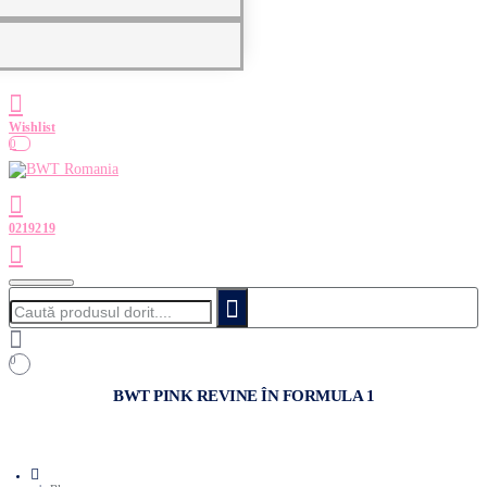
0
Caută
produsul
dorit....
0
BWT PINK REVINE ÎN FORMULA 1
home