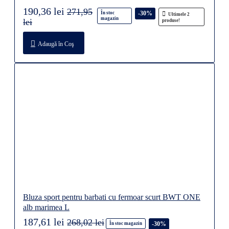
190,36 lei
271,95
-30%
În stoc
Ultimele 2
magazin
lei
produse!
Adaugă în Coş
Bluza sport pentru barbati cu fermoar scurt BWT ONE
alb marimea L
187,61 lei
268,02 lei
-30%
În stoc magazin