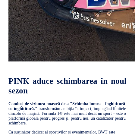
PINK aduce schimbarea în noul
sezon
Conduși de viziunea noastră de a "Schimba lumea – înghițitură
cu înghițitură,"
transformăm ambiția în impact, împingând limitele
dincolo de mașină. Formula 1® este mai mult decât un sport – este o
platformă globală pentru progres și, pentru noi, un catalizator pentru
schimbare.
Ca susținător dedicat al sportivilor și evenimentelor, BWT este