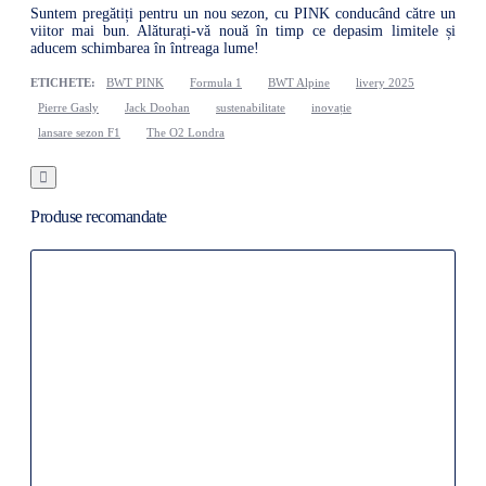
Suntem pregătiți pentru un nou sezon, cu PINK conducând către un
viitor mai bun. Alăturați-vă nouă în timp ce depasim limitele și
aducem schimbarea în întreaga lume!
ETICHETE:
BWT PINK
Formula 1
BWT Alpine
livery 2025
Pierre Gasly
Jack Doohan
sustenabilitate
inovație
lansare sezon F1
The O2 Londra
Produse recomandate