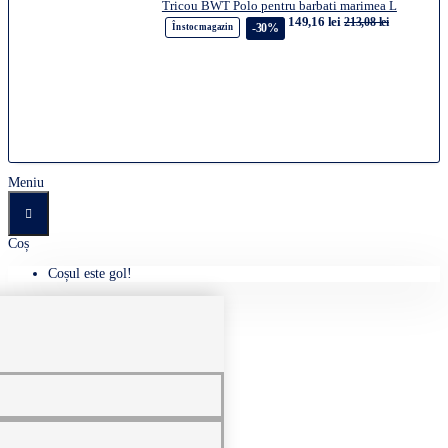
Tricou BWT Polo pentru barbati marimea L
149,16 lei
213,08 lei
-30%
În stoc magazin
Meniu
Coș
Coșul este gol!