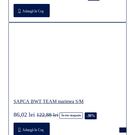
Adaugă în Coş
SAPCA BWT TEAM marimea S/M
86,02 lei
122,88 lei
-30%
În stoc magazin
Adaugă în Coş