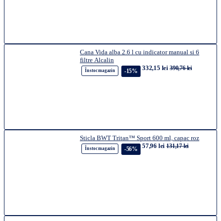
Cana Vida alba 2.6 l cu indicator manual si 6
filtre Alcalin
332,15 lei
390,76 lei
-15%
În stoc magazin
Sticla BWT Tritan™ Sport 600 ml, capac roz
57,96 lei
131,17 lei
-56%
În stoc magazin