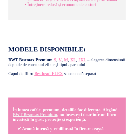
•
Întreținere redusă și economie de costuri
MODELE DISPONIBILE:
BWT Bestmax Premium
S
,
V
,
M
,
XL
,
2XL
– alegerea dimensiunii
depinde de consumul zilnic și tipul aparatului.
Capul de filtru
Besthead FLEX
se comandă separat.
În lumea cafelei premium, detaliile fac diferența. Alegând
BWT Bestmax Premium
, nu investești doar într-un filtru –
investești în gust, protecție și experiență.
✔ Aromă intensă și echilibrată în fiecare ceașcă