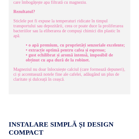
care îmbogățește apa filtrată cu magneziu.
Rezultatul?
Sticlele pot fi expuse la temperaturi ridicate în timpul
transportului sau depozitării, ceea ce poate duce la proliferarea
bacteriilor sau la eliberarea de compuși chimici din plastic în
apă.
• o apă premium, cu proprietăți senzoriale excelente;
• extracție optimă pentru cafea și espresso;
• gust echilibrat și aromă intensă, imposibil de
obținut cu apa dură de la robinet.
Magneziul nu doar înlocuiește calciul (care formează depuneri),
ci și accentuează notele fine ale cafelei, adăugând un plus de
claritate și dulceață în ceașcă.
INSTALARE SIMPLĂ ȘI DESIGN
COMPACT