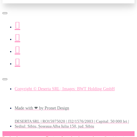
Copyright © Deserta SRL; Images: BWT Holding GmbH
Made with ❤ by Pronet Design
DESERTA SRL | RO15975020 | J32/1576/2003 | Capital: 50 000 lei |
Sediul: Sibiu, Șoseaua Alba Iulia 150, jud. Sibiu