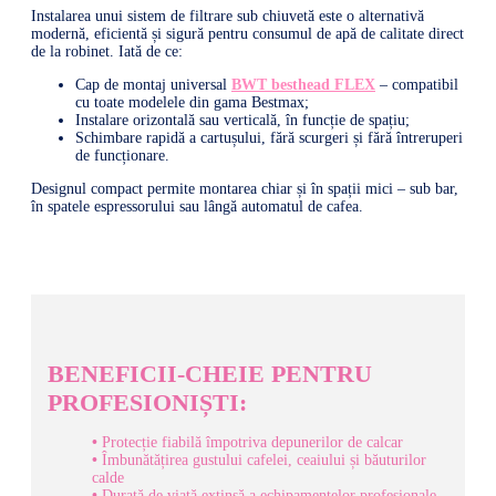
Instalarea unui sistem de filtrare sub chiuvetă este o alternativă
modernă, eficientă și sigură pentru consumul de apă de calitate direct
de la robinet. Iată de ce:
Cap de montaj universal
BWT besthead FLEX
– compatibil
cu toate modelele din gama Bestmax;
Instalare orizontală sau verticală, în funcție de spațiu;
Schimbare rapidă a cartușului, fără scurgeri și fără întreruperi
de funcționare.
Designul compact permite montarea chiar și în spații mici – sub bar,
în spatele espressorului sau lângă automatul de cafea.
BENEFICII-CHEIE PENTRU
PROFESIONIȘTI:
•
Protecție fiabilă împotriva depunerilor de calcar
•
Îmbunătățirea gustului cafelei, ceaiului și băuturilor
calde
•
Durată de viață extinsă a echipamentelor profesionale