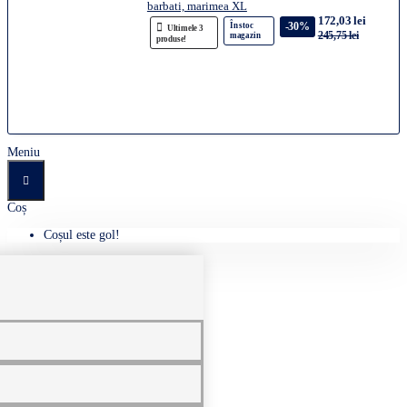
barbati, marimea XL
172,03 lei
-30%
În stoc
Ultimele 3
245,75 lei
magazin
produse!
Meniu
Coș
Coșul este gol!