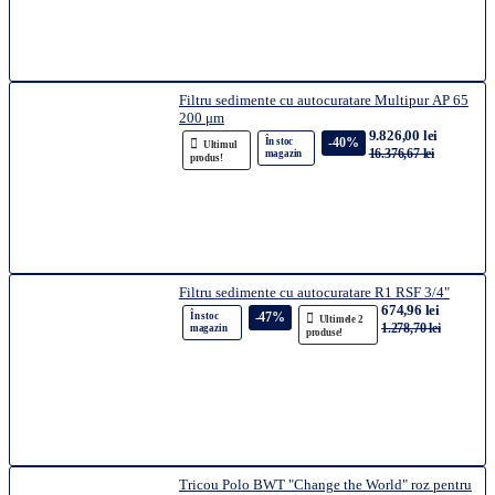
Filtru sedimente cu autocuratare Multipur AP 65
200 μm
9.826,00 lei
-40%
În stoc
Ultimul
16.376,67 lei
magazin
produs!
Filtru sedimente cu autocuratare R1 RSF 3/4"
674,96 lei
-47%
În stoc
Ultimele 2
1.278,70 lei
magazin
produse!
Tricou Polo BWT "Change the World" roz pentru