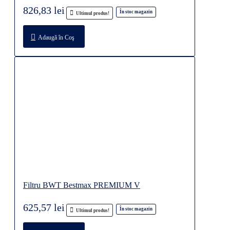
826,83 lei
În stoc magazin
Ultimul produs!
Adaugă în Coş
Filtru BWT Bestmax PREMIUM V
625,57 lei
În stoc magazin
Ultimul produs!