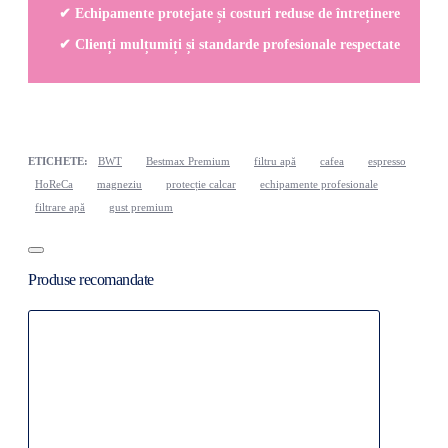
✔ Echipamente protejate și costuri reduse de întreținere
✔ Clienți mulțumiți și standarde profesionale respectate
ETICHETE:
BWT
Bestmax Premium
filtru apă
cafea
espresso
HoReCa
magneziu
protecție calcar
echipamente profesionale
filtrare apă
gust premium
Produse recomandate