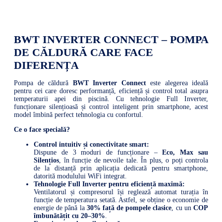
BWT INVERTER CONNECT – POMPA
DE CĂLDURĂ CARE FACE
DIFERENȚA
Pompa de căldură
BWT Inverter Connect
este alegerea ideală
pentru cei care doresc performanță, eficiență și control total asupra
temperaturii apei din piscină. Cu tehnologie Full Inverter,
funcționare silențioasă și control inteligent prin smartphone, acest
model îmbină perfect tehnologia cu confortul.
Ce o face specială?
Control intuitiv și conectivitate smart:
Dispune de 3 moduri de funcționare –
Eco, Max sau
Silențios
, în funcție de nevoile tale. În plus, o poți controla
de la distanță prin aplicația dedicată pentru smartphone,
datorită modulului WiFi integrat.
Tehnologie Full Inverter pentru eficiență maximă:
Ventilatorul și compresorul își reglează automat turația în
funcție de temperatura setată. Astfel, se obține o economie de
energie de până la
30% față de pompele clasice
, cu un
COP
îmbunătățit cu 20–30%
.