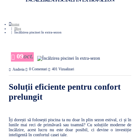
ÎNCĂLZIREA PISCINEI ÎN EXTRA-SEZON
home
Blog
Încălzirea piscinei în extra-sezon
09
oct.
0 Comentari
401 Vizualizari
Andreia
Soluții eficiente pentru confort
prelungit
Îți dorești să folosești piscina ta nu doar în plin sezon estival, ci și în
lunile mai reci de primăvară sau toamnă? Cu soluțiile moderne de
încălzire, acest lucru nu este doar posibil, ci devine o investiție
inteligentă în confortul casei tale.