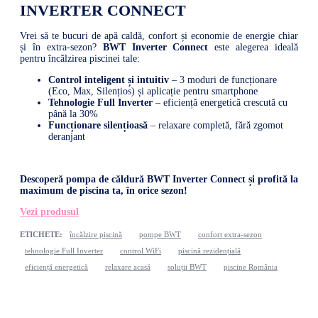
INVERTER CONNECT
Vrei să te bucuri de apă caldă, confort și economie de energie chiar
și în extra-sezon?
BWT Inverter Connect
este alegerea ideală
pentru încălzirea piscinei tale:
Control inteligent și intuitiv
– 3 moduri de funcționare
(Eco, Max, Silențios) și aplicație pentru smartphone
Tehnologie Full Inverter
– eficiență energetică crescută cu
până la 30%
Funcționare silențioasă
– relaxare completă, fără zgomot
deranjant
Descoperă pompa de căldură BWT Inverter Connect și profită la
maximum de piscina ta, în orice sezon!
Vezi produsul
ETICHETE:
încălzire piscină
pompe BWT
confort extra-sezon
tehnologie Full Inverter
control WiFi
piscină rezidențială
eficiență energetică
relaxare acasă
soluții BWT
piscine România