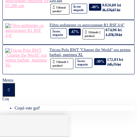
200 μm
9.826,00 lei
-40%
În stoc
Ultimul
16.376,67 lei
magazin
produs!
Filtru sedimente cu autocuratare R1 RSF 3/4"
674,96 lei
-47%
În stoc
Ultimele 2
1.278,70 lei
magazin
produse!
Tricou Polo BWT "Change the World" roz pentru
barbati, marimea XL
172,03 lei
-30%
În stoc
Ultimele 3
245,75 lei
magazin
produse!
Meniu
Coș
Coșul este gol!