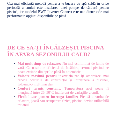
Cea mai eficientă metodă pentru a te bucura de apă caldă în orice
perioadă a anului este instalarea unei pompe de căldură pentru
piscină, iar modelul BWT Inverter Connect este una dintre cele mai
performante opțiuni disponibile pe piață.
DE CE SĂ-ȚI ÎNCĂLZEȘTI PISCINA
ÎN AFARA SEZONULUI CALD?
Mai mult timp de relaxare:
Nu mai ești limitat de lunile de
vară. Cu o soluție eficientă de încălzire, sezonul piscinei se
poate extinde din aprilie până în noiembrie.
Valoare maximă pentru investiția ta:
Îți amortizezi mai
repede costurile de construcție și întreținere a piscinei,
folosind-o mult mai des.
Confort termic constant:
Temperatura apei poate fi
menținută între 26–30°C indiferent de variațiile vremii.
Flexibilitate pentru întreaga familie:
Fie că e vorba de
relaxare, joacă sau recuperare fizică, piscina devine utilizabilă
tot anul.