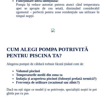
Funcționare ultra-silențioasă:
Pompa își reduce automat puterea atunci când temperatura
apei se apropie de cea setată, diminuând considerabil
zgomotul – perfectă pentru zone rezidențiale sau utilizare în
timpul nopții.
CUM ALEGI POMPA POTRIVITĂ
PENTRU PISCINA TA?
Alegerea pompei de căldură trebuie făcută ținând cont de:
Volumul piscinei
Temperaturile medii din zona ta
Izolația și acoperirea piscinei (folosești prelată termică?)
Frecvența de utilizare (ocazional sau zilnic?)
Dacă nu ești sigur ce model ți se potrivește, specialiștii noștri te pot
ghida pas cu pas.