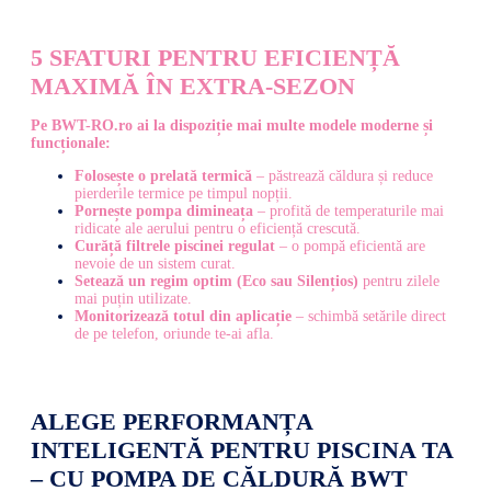
5 SFATURI PENTRU EFICIENȚĂ
MAXIMĂ ÎN EXTRA-SEZON
Pe BWT-RO.ro ai la dispoziție mai multe modele moderne și
funcționale:
Folosește o prelată termică
– păstrează căldura și reduce
pierderile termice pe timpul nopții.
Pornește pompa dimineața
–
profită de temperaturile mai
ridicate ale aerului pentru o eficiență crescută.
Curăță filtrele piscinei regulat
– o pompă eficientă are
nevoie de un sistem curat.
Setează un regim optim (Eco sau Silențios)
pentru zilele
mai puțin utilizate.
Monitorizează totul din aplicație
– schimbă setările direct
de pe telefon, oriunde te-ai afla.
ALEGE PERFORMANȚA
INTELIGENTĂ PENTRU PISCINA TA
– CU POMPA DE CĂLDURĂ BWT