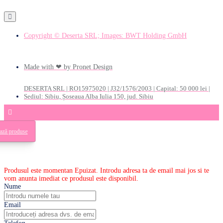
Copyright © Deserta SRL; Images: BWT Holding GmbH
Made with ❤ by Pronet Design
DESERTA SRL | RO15975020 | J32/1576/2003 | Capital: 50 000 lei |
Sediul: Sibiu, Șoseaua Alba Iulia 150, jud. Sibiu
ează produse
Produsul este momentan Epuizat. Introdu adresa ta de email mai jos si te
vom anunta imediat ce produsul este disponibil.
Nume
Email