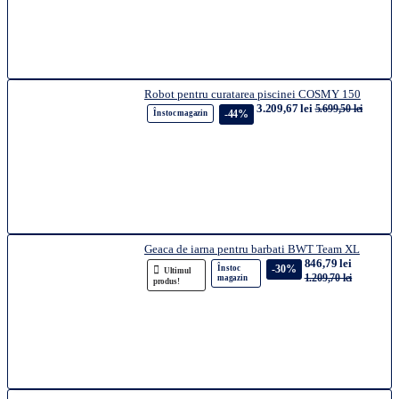
Robot pentru curatarea piscinei COSMY 150
3.209,67 lei
5.699,50 lei
-44%
În stoc magazin
Geaca de iarna pentru barbati BWT Team XL
846,79 lei
-30%
În stoc
Ultimul
1.209,70 lei
magazin
produs!