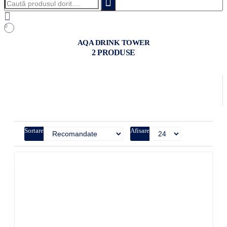
produsul
dorit....
0
AQA DRINK TOWER
2 PRODUSE
Sortare
Afisare