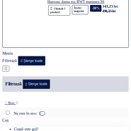
Hanorac dama roz BWT marimea 36
343,25 lei
-30%
În stoc
Ultimele 3
490,35 lei
magazin
produse!
Meniu
Filtrează
Șterge toate
Filtrează
Șterge toate
Stoc
Nu este în stoc
2
Coș
Coșul este gol!