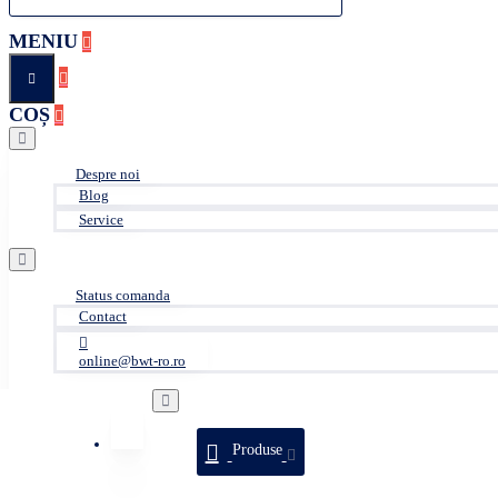
MENIU
COȘ
Despre noi
Blog
Service
Status comanda
Contact
online@bwt-ro.ro
Produse