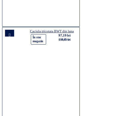
Caciula tricotata BWT din lana
97,19 lei
-30%
În stoc
138,85 lei
magazin