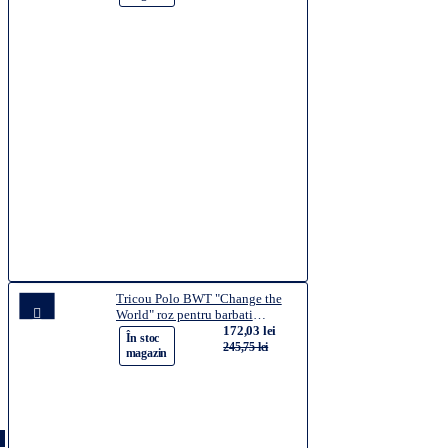
Tricou Polo BWT "Change the
World" roz pentru barbati
marimea L
172,03 lei
-30%
În stoc
245,75 lei
magazin