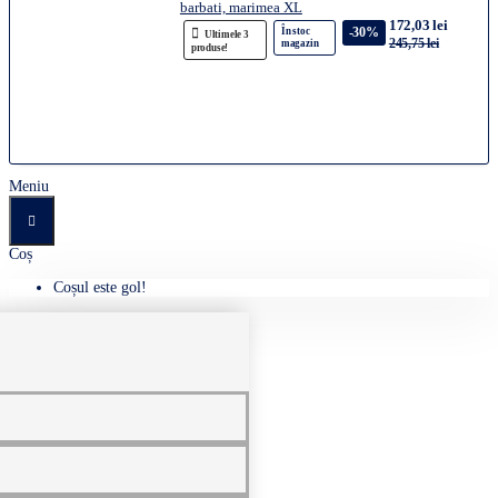
barbati, marimea XL
172,03 lei
-30%
În stoc
Ultimele 3
245,75 lei
magazin
produse!
Meniu
Coș
Coșul este gol!