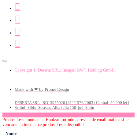
Copyright © Deserta SRL; Images: BWT Holding GmbH
Made with ❤ by Pronet Design
DESERTA SRL | RO15975020 | J32/1576/2003 | Capital: 50 000 lei |
Sediul: Sibiu, Șoseaua Alba Iulia 150, jud. Sibiu
Produsul este momentan Epuizat. Introdu adresa ta de email mai jos si te
vom anunta imediat ce produsul este disponibil.
Nume