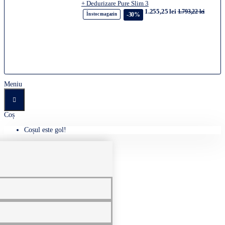
+ Dedurizare Pure Slim 3
1.255,25 lei
1.793,22 lei
-30%
În stoc magazin
Meniu
Coș
Coșul este gol!