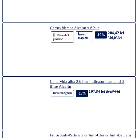
Cartus filtrant Alcalin x 6 buc
284,42 lei
-10%
În stoc
Ultimele 3
316,03 lei
magazin
produse!
Cana Vida alba 2.6 l cu indicator manual si 3
filtre Alcalin
197,84 lei
232,74 lei
-15%
În stoc magazin
Filtru Anti-Particule & Anti-Clor & Anti-Bacterii