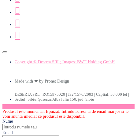
Copyright © Deserta SRL; Images: BWT Holding GmbH
Made with ❤ by Pronet Design
DESERTA SRL | RO15975020 | J32/1576/2003 | Capital: 50 000 lei |
Sediul: Sibiu, Șoseaua Alba Iulia 150, jud. Sibiu
Produsul este momentan Epuizat. Introdu adresa ta de email mai jos si te
vom anunta imediat ce produsul este disponibil.
Nume
Email