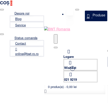
COȘ
Despre noi
Produse
Blog
Service
Status comanda
Contact
online@bwt-ro.ro
Logare
Wishlist
0
021 9219
0 produs(e) - 0,00 lei