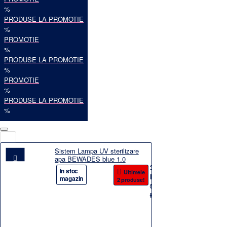
%
PRODUSE LA PROMOTIE
%
PROMOTIE
%
PRODUSE LA PROMOTIE
%
PROMOTIE
%
PRODUSE LA PROMOTIE
%
Sistem Lampa UV sterilizare
apa BEWADES blue 1.0
3.859,90
-31%
În stoc
Ultimele
lei
magazin
2 produse!
5.632,55
lei