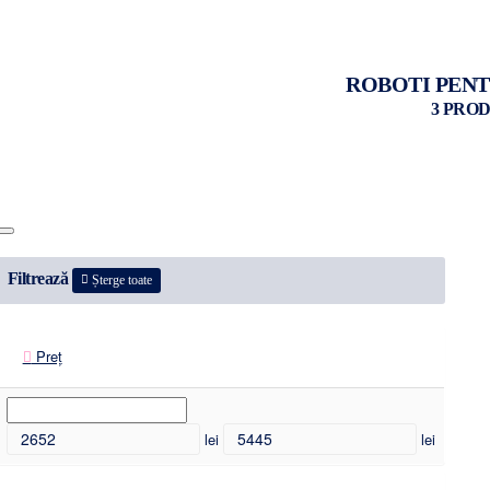
ROBOTI PENT
3 PRO
Filtrează
Șterge toate
Preț
lei
lei