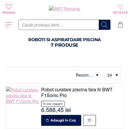
Caută
produsul
dorit....
ROBOTI SI ASPIRATOARE PISCINA
7 PRODUSE
Robot curatare piscina fara fir BWT
F1Sonic Pro
În stoc magazin
6.588,45 lei
Adaugă în Coş