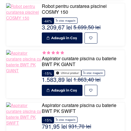
Robot pentru curatarea piscinei
COSMY 150
-44%
În stoc magazin
3.209,67 lei
5.699,50 lei
Adaugă în Coş
Aspirator curatare piscina cu baterie
BWT PK GIANT
-15%
În stoc magazin
Ultimul produs!
1.583,89 lei
1.863,40 lei
Adaugă în Coş
Aspirator curatare piscina cu baterie
BWT PK SWIFT
-15%
În stoc magazin
791,95 lei
931,70 lei