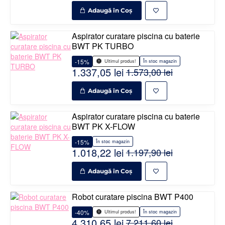
Adaugă în Coş
Aspirator curatare piscina cu baterie
BWT PK TURBO
-15%
În stoc magazin
Ultimul produs!
1.337,05 lei
1.573,00 lei
Adaugă în Coş
Aspirator curatare piscina cu baterie
BWT PK X-FLOW
-15%
În stoc magazin
1.018,22 lei
1.197,90 lei
Adaugă în Coş
Robot curatare piscina BWT P400
-40%
În stoc magazin
Ultimul produs!
4.310,65 lei
7.211,60 lei