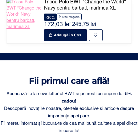
Tricou Polo BWT "Change the World"
Navy pentru barbati, marimea XL
-30%
În stoc magazin
172,03 lei
245,75 lei
Adaugă în Coş
Fii primul care află!
Abonează-te la newsletter-ul BWT și primești un cupon de
-5%
cadou!
Descoperă inovațiile noastre, ofertele exclusive și articole despre
importanța apei pure.
Fii mereu informat și bucură-te de cea mai bună calitate a apei direct
în casa ta!