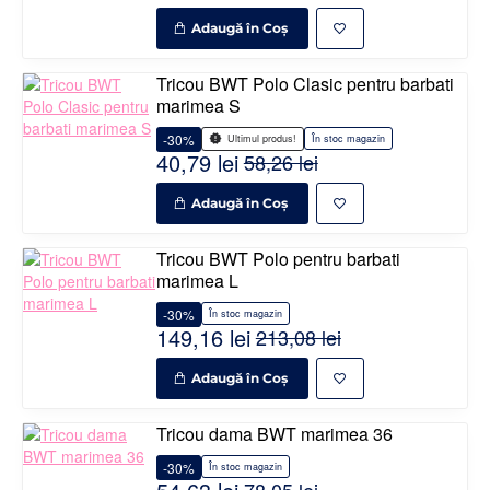
Adaugă în Coş
Tricou BWT Polo Clasic pentru barbati
marimea S
-30%
În stoc magazin
Ultimul produs!
40,79 lei
58,26 lei
Adaugă în Coş
Tricou BWT Polo pentru barbati
marimea L
-30%
În stoc magazin
149,16 lei
213,08 lei
Adaugă în Coş
Tricou dama BWT marimea 36
-30%
În stoc magazin
78,05 lei