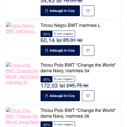
54,63 lei
Adaugă în Coş
Tricou Negru BWT marimea L
-30%
În stoc magazin
60,14 lei
85,91 lei
Adaugă în Coş
Tricou Polo BWT "Change the World"
dama Navy, marimea 34
-30%
În stoc magazin
172,03 lei
245,75 lei
Adaugă în Coş
Tricou Polo BWT "Change the World"
dama Navy, marimea 36
-30%
În stoc magazin