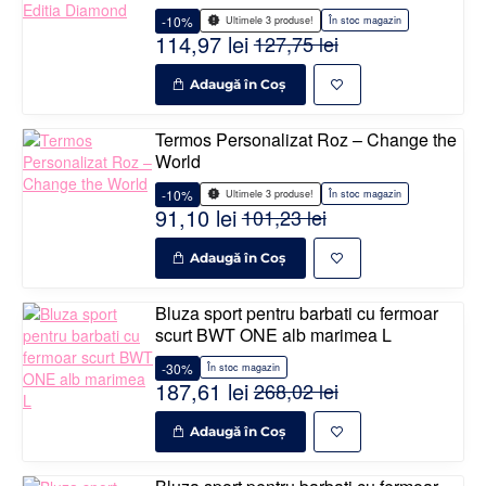
-10%
În stoc magazin
Ultimele 3 produse!
114,97 lei
127,75 lei
Adaugă în Coş
Termos Personalizat Roz – Change the
World
-10%
În stoc magazin
Ultimele 3 produse!
91,10 lei
101,23 lei
Adaugă în Coş
Bluza sport pentru barbati cu fermoar
scurt BWT ONE alb marimea L
-30%
În stoc magazin
187,61 lei
268,02 lei
Adaugă în Coş