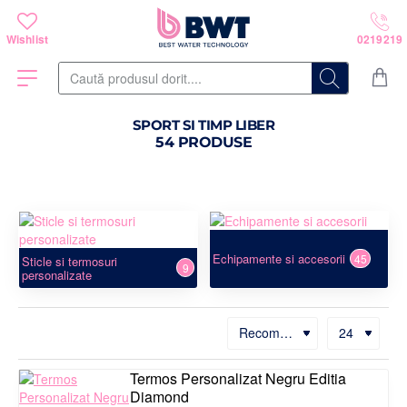
Caută
produsul
dorit....
SPORT SI TIMP LIBER
54 PRODUSE
Echipamente si accesorii
45
Sticle si termosuri
9
personalizate
Termos Personalizat Negru Editia
Diamond