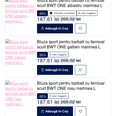
Bluza sport pentru barbati cu fermoar
scurt BWT ONE albastru marimea L
-30%
În stoc magazin
Ultimele 3 produse!
187,61 lei
268,02 lei
Adaugă în Coş
Bluza sport pentru barbati cu fermoar
scurt BWT ONE galben marimea L
-30%
În stoc magazin
187,61 lei
268,02 lei
Adaugă în Coş
Bluza sport pentru barbati cu fermoar
scurt BWT ONE rosu marimea L
-30%
În stoc magazin
187,61 lei
268,02 lei
Adaugă în Coş