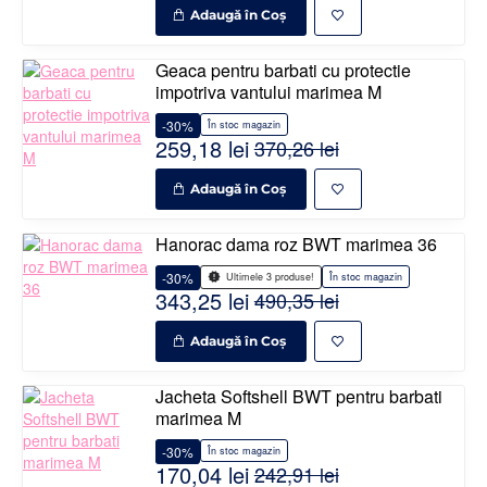
Adaugă în Coş
Geaca pentru barbati cu protectie
impotriva vantului marimea M
-30%
În stoc magazin
259,18 lei
370,26 lei
Adaugă în Coş
Hanorac dama roz BWT marimea 36
-30%
În stoc magazin
Ultimele 3 produse!
343,25 lei
490,35 lei
Adaugă în Coş
Jacheta Softshell BWT pentru barbati
marimea M
-30%
În stoc magazin
170,04 lei
242,91 lei