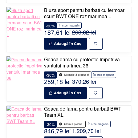
Bluza sport pentru barbati cu fermoar
scurt BWT ONE roz marimea L
-30%
În stoc magazin
187,61 lei
268,02 lei
Adaugă în Coş
Geaca dama cu protectie impotriva
vantului marimea 36
-30%
În stoc magazin
Ultimele 3 produse!
259,18 lei
370,26 lei
Adaugă în Coş
Geaca de iarna pentru barbati BWT
Team XL
-30%
În stoc magazin
Ultimul produs!
846,79 lei
1.209,70 lei