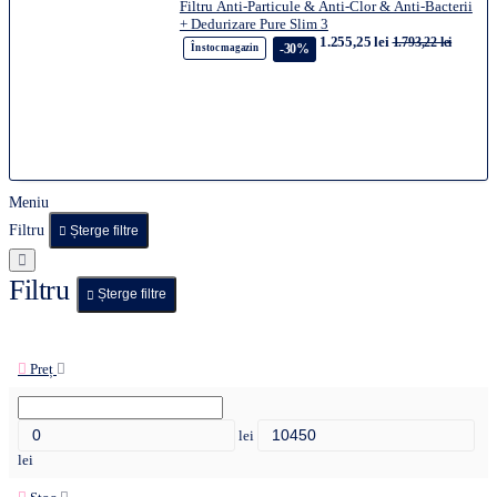
Filtru Anti-Particule & Anti-Clor & Anti-Bacterii
+ Dedurizare Pure Slim 3
1.255,25 lei
1.793,22 lei
-30%
În stoc magazin
Meniu
Filtru
Șterge filtre
Filtru
Șterge filtre
Preț
lei
lei