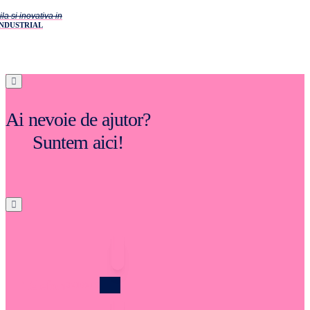
la si inovativa in
INDUSTRIAL
Ai nevoie de ajutor?
Suntem aici!
Telefon
0219219