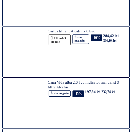
Cartus filtrant Alcalin x 6 buc
284,42 lei
-10%
În stoc
Ultimele 3
316,03 lei
magazin
produse!
Cana Vida alba 2.6 l cu indicator manual si 3
filtre Alcalin
197,84 lei
232,74 lei
-15%
În stoc magazin