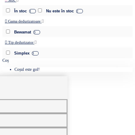
Stoc
În stoc
Nu este în stoc
1
2
Gama dedurizatoare
Bewamat
3
Tip dedurizator
Simplex
3
Coș
Coșul este gol!