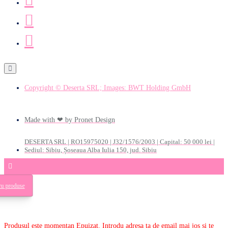
Copyright © Deserta SRL; Images: BWT Holding GmbH
Made with ❤ by Pronet Design
DESERTA SRL | RO15975020 | J32/1576/2003 | Capital: 50 000 lei |
Sediul: Sibiu, Șoseaua Alba Iulia 150, jud. Sibiu
tru produse
Produsul este momentan Epuizat. Introdu adresa ta de email mai jos si te