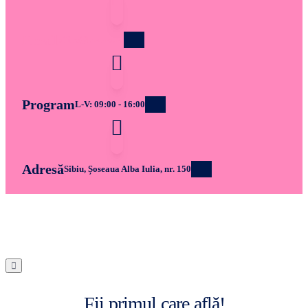
Email
office@bwt-ro.ro
Program
L-V: 09:00 - 16:00
Adresă
Sibiu, Șoseaua Alba Iulia, nr. 150
Fii primul care află!