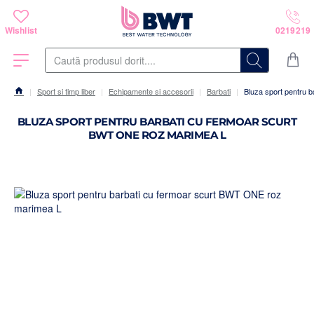
Caută
produsul
dorit....
Sport si timp liber
Echipamente si accesorii
Barbati
Bluza sport pentru 
home
BLUZA SPORT PENTRU BARBATI CU FERMOAR SCURT
BWT ONE ROZ MARIMEA L