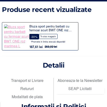
Produse recent vizualizate
Bluza sport pentru barbati cu
fermoar scurt BWT ONE roz
marimea L
-30%
În stoc magazin
*Promotie in limita stocului disponibil
187,61 lei
268,02 lei
Detalii
Transport si Livrare
Aboneaza-te la Newsletter
Retururi
SEAP Licitatii
Modalitati de plata
Informatii si Politici