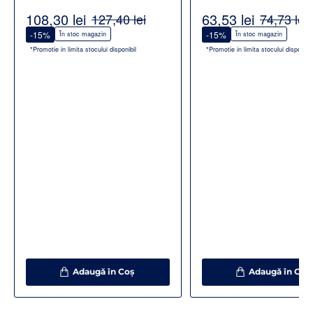
Alcalin
108,30 lei
63,53 lei
127,40 lei
74,73 lei
-15%
-15%
În stoc magazin
În stoc magazin
*Promotie in limita stocului disponibil
*Promotie in limita stocului disponibil
Adaugă în Coş
Adaugă în Coş