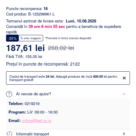
Puncte recompensa:
16
Cod produs:
B.125298961.L
Termenul estimat de livrare este:
Luni, 10.08.2026
Comandă în
39
ore
8
min
54
sec
pentru a beneficia de expediere
rapidă
-30%
În stoc magazin
*Promotie in limita stocului disponibil
187,61 lei
268,02 lei
Fără TVA: 155,05 lei
Preţul în puncte de recompensă: 2122
×
Costul de transport este
Adaugă produse de încă
lei pentru
24 lei.
400.00
transport gratuit!
Ai nevoie de ajutor?
Telefon:
0219219
Program:
L-V: 09:00 - 16:00
Email:
online@bwt-ro.ro
Informatii transport