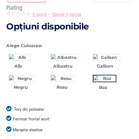
Rating
0 opinii
-
Spune-ţi opinia
Opţiuni disponibile
Alege Culoarea:
Alb
Albastru
Galben
Negru
Rosu
Roz
Tery din poliester
Fermoar frontal scurt
Manșete elastice