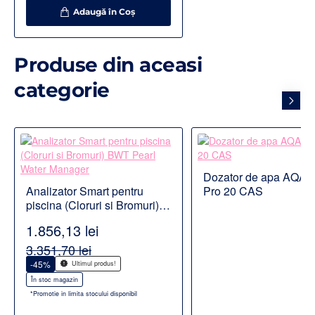
Adaugă în Coş
Produse din aceasi
categorie
Dozator de apa AQA d
Disponibil la comanda
Analizator Smart pentru
Pro 20 CAS
piscina (Cloruri si Bromuri)
BWT Pearl Water Manager
1.856,13 lei
3.351,70 lei
-45%
Ultimul produs!
În stoc magazin
*Promotie in limita stocului disponibil