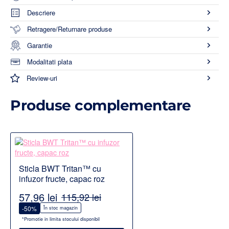
Descriere
Retragere/Returnare produse
Garantie
Modalitati plata
Review-uri
Produse complementare
Sticla BWT Tritan™ cu
infuzor fructe, capac roz
57,96 lei
115,92 lei
-50%
În stoc magazin
*Promotie in limita stocului disponibil