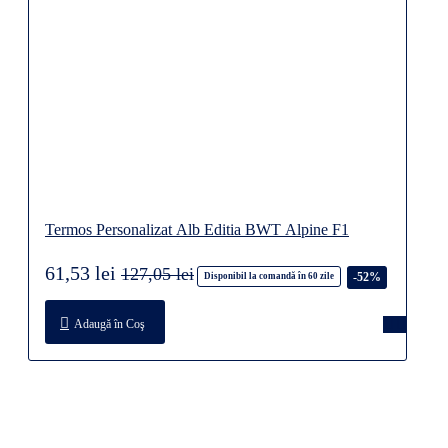
Termos Personalizat Alb Editia BWT Alpine F1
61,53 lei
127,05 lei
-52%
Disponibil la comandă în 60 zile
Adaugă în Coş