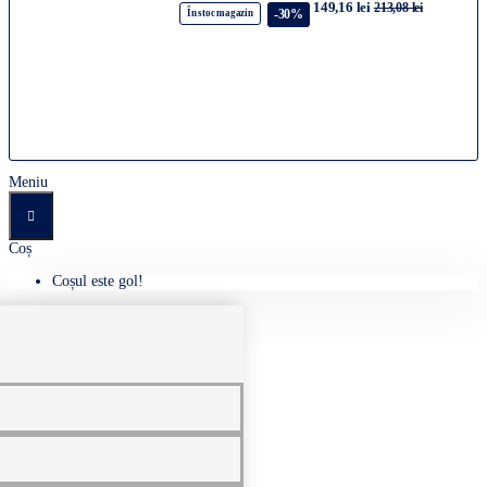
149,16 lei
213,08 lei
-30%
În stoc magazin
Meniu
Coș
Coșul este gol!