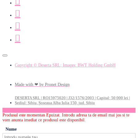
Copyright © Deserta SRL; Images: BWT Holding GmbH
Made with ❤ by Pronet Design
DESERTA SRL | RO15975020 | J32/1576/2003 | Capital: 50 000 lei |
Sediul: Sibiu, Șoseaua Alba Iulia 150, jud. Sibiu
Produsul este momentan Epuizat. Introdu adresa ta de email mai jos si te
vom anunta imediat ce produsul este disponibil.
Nume