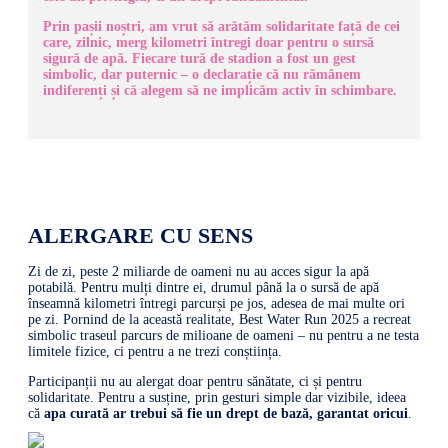
Prin pașii noștri, am vrut să arătăm solidaritate față de cei
care, zilnic, merg kilometri întregi doar pentru o sursă
sigură de apă. Fiecare tură de stadion a fost un gest
simbolic, dar puternic – o declarație că nu rămânem
indiferenți și că alegem să ne implicăm activ în schimbare.
ALERGARE CU SENS
Zi de zi, peste 2 miliarde de oameni nu au acces sigur la apă
potabilă. Pentru mulți dintre ei, drumul până la o sursă de apă
înseamnă kilometri întregi parcurși pe jos, adesea de mai multe ori
pe zi. Pornind de la această realitate, Best Water Run 2025 a recreat
simbolic traseul parcurs de milioane de oameni – nu pentru a ne testa
limitele fizice, ci pentru a ne trezi conștiința.
Participanții nu au alergat doar pentru sănătate, ci și pentru
solidaritate. Pentru a susține, prin gesturi simple dar vizibile, ideea
că
apa curată ar trebui să fie un drept de bază, garantat oricui
.