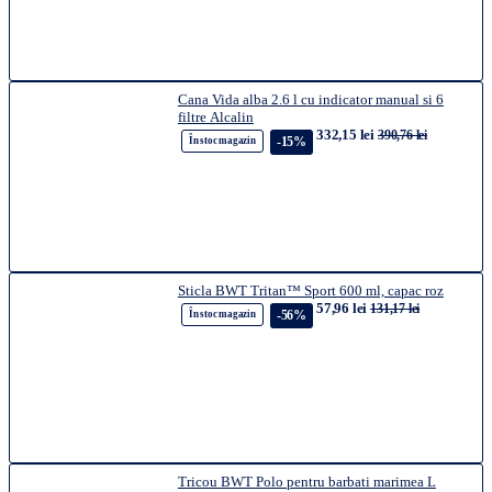
Cana Vida alba 2.6 l cu indicator manual si 6
filtre Alcalin
332,15 lei
390,76 lei
-15%
În stoc magazin
Sticla BWT Tritan™ Sport 600 ml, capac roz
57,96 lei
131,17 lei
-56%
În stoc magazin
Tricou BWT Polo pentru barbati marimea L