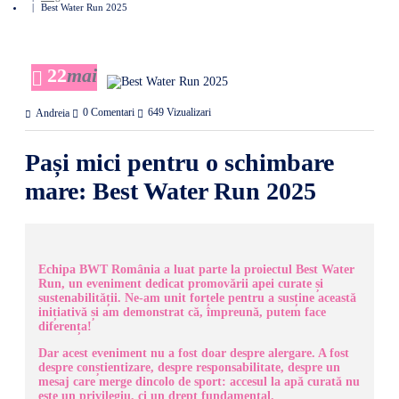
Best Water Run 2025
22
mai
0 Comentari
649 Vizualizari
Andreia
Pași mici pentru o schimbare
mare: Best Water Run 2025
Echipa BWT România a luat parte la proiectul Best Water
Run, un eveniment dedicat promovării apei curate și
sustenabilității. Ne-am unit forțele pentru a susține această
inițiativă și am demonstrat că, împreună, putem face
diferența!
Dar acest eveniment nu a fost doar despre alergare. A fost
despre conștientizare, despre responsabilitate, despre un
mesaj care merge dincolo de sport: accesul la apă curată nu
este un privilegiu, ci un drept fundamental.