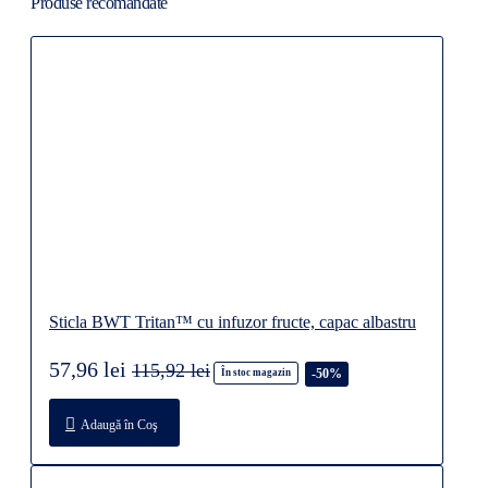
Produse recomandate
Sticla BWT Tritan™ cu infuzor fructe, capac albastru
57,96 lei
115,92 lei
-50%
În stoc magazin
Adaugă în Coş