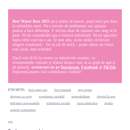
Best Water Run 2025
ne-a arătat că uneori, pașii mici pot duce
la schimbări mari. Nu e nevoie de podiumuri sau aplauze
pentru a face diferența. E nevoie doar de oameni care aleg să le
pese. Să nu considerăm apa o resursă nelimitată. Să nu ignorăm
lupta celor care nu o au. Și mai ales, să nu uităm că fiecare
alegere conștientă – fie ea cât de mică – poate aduce un viitor
mai curat, mai echitabil.
Dacă vrei să fii la curent cu inițiativele noastre, cu
evenimentele viitoare și sfaturi despre cum să ai grijă de apă și
de planetă,
urmărește-ne pe
Instagram
,
Facebook
și
TikTok
.
Împreună putem face schimbarea vizibilă!
ETICHETE:
best water run
bwt romania
apa curata
alergare cu scop
eveniment caritabil
sustenabilitate
dreptul la apa
hidratare responsabila
schimbare sociala
cursa simbolica
mediu
actiune comunitara