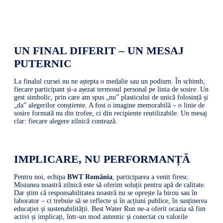
UN FINAL DIFERIT – UN MESAJ
PUTERNIC
La finalul cursei nu ne aștepta o medalie sau un podium. În schimb,
fiecare participant și-a așezat termosul personal pe linia de sosire. Un
gest simbolic, prin care am spus „nu” plasticului de unică folosință și
„da” alegerilor conștiente. A fost o imagine memorabilă – o linie de
sosire formată nu din trofee, ci din recipiente reutilizabile. Un mesaj
clar: fiecare alegere zilnică contează.
IMPLICARE, NU PERFORMANȚĂ
Pentru noi, echipa
BWT România
, participarea a venit firesc.
Misiunea noastră zilnică este să oferim soluții pentru apă de calitate.
Dar știm că responsabilitatea noastră nu se oprește la birou sau în
laborator – ci trebuie să se reflecte și în acțiuni publice, în susținerea
educației și sustenabilității. Best Water Run ne-a oferit ocazia să fim
activi și implicați, într-un mod autentic și conectat cu valorile