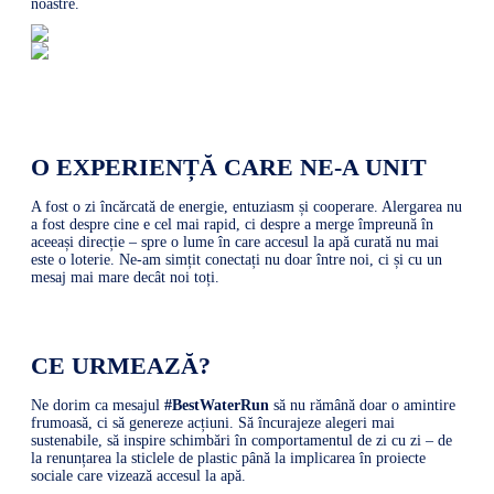
noastre.
O EXPERIENȚĂ CARE NE-A UNIT
A fost o zi încărcată de energie, entuziasm și cooperare. Alergarea nu
a fost despre cine e cel mai rapid, ci despre a merge împreună în
aceeași direcție – spre o lume în care accesul la apă curată nu mai
este o loterie. Ne-am simțit conectați nu doar între noi, ci și cu un
mesaj mai mare decât noi toți.
CE URMEAZĂ?
Ne dorim ca mesajul
#BestWaterRun
să nu rămână doar o amintire
frumoasă, ci să genereze acțiuni. Să încurajeze alegeri mai
sustenabile, să inspire schimbări în comportamentul de zi cu zi – de
la renunțarea la sticlele de plastic până la implicarea în proiecte
sociale care vizează accesul la apă.