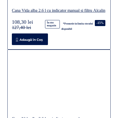
Cana Vida alba 2.6 l cu indicator manual si filtru Alcalin
108,30 lei
-15%
În stoc
*Promotie in limita stocului
magazin
127,40 lei
disponibil
Adaugă în Coş