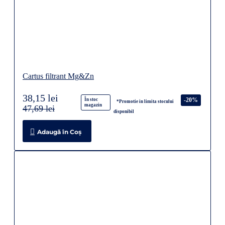
Cartus filtrant Mg&Zn
38,15 lei
-20%
În stoc
*Promotie in limita stocului
magazin
47,69 lei
disponibil
Adaugă în Coş