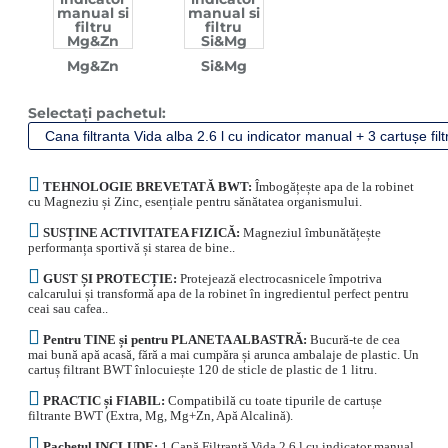
Mg&Zn
Si&Mg
Selectați pachetul:
TEHNOLOGIE BREVETATĂ BWT:
Îmbogățește apa de la robinet
cu Magneziu și Zinc, esențiale pentru sănătatea organismului.
SUSȚINE ACTIVITATEA FIZICĂ:
Magneziul îmbunătățește
performanța sportivă și starea de bine..
GUST ȘI PROTECȚIE:
Protejează electrocasnicele împotriva
calcarului și transformă apa de la robinet în ingredientul perfect pentru
ceai sau cafea..
Pentru TINE și pentru PLANETA ALBASTRĂ:
Bucură-te de cea
mai bună apă acasă, fără a mai cumpăra și arunca ambalaje de plastic. Un
cartuș filtrant BWT înlocuiește 120 de sticle de plastic de 1 litru.
PRACTIC și FIABIL:
Compatibilă cu toate tipurile de cartușe
filtrante BWT (Extra, Mg, Mg+Zn, Apă Alcalină).
Pachetul INCLUDE:
1 Cană Filtrantă Vida 2,6 l cu indicator manual