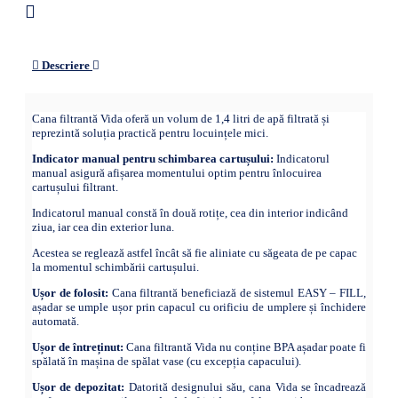
Descriere
Cana filtrantă Vida oferă un volum de 1,4 litri de apă filtrată și
reprezintă soluția practică pentru locuințele mici.
Indicator manual pentru schimbarea cartușului:
Indicatorul
manual asigură afișarea momentului optim pentru înlocuirea
cartușului filtrant.
Indicatorul manual constă în două rotițe, cea din interior indicând
ziua, iar cea din exterior luna.
Acestea se reglează astfel încât să fie aliniate cu săgeata de pe capac
la momentul schimbării cartușului.
Ușor de folosit:
Cana filtrantă beneficiază de sistemul EASY – FILL,
așadar se umple ușor prin capacul cu orificiu de umplere și închidere
automată.
Ușor de întreținut:
Cana filtrantă Vida nu conține BPA așadar poate fi
spălată în mașina de spălat vase (cu excepția capacului).
Ușor de depozitat:
Datorită designului său, cana Vida se încadrează