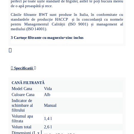
perfect pe toate ușile standard de frigider, astfel te poți bucura mereu
de o apă proaspătă și rece.
Cănile filtrante BWT sunt produse în Italia, în conformitate cu
standardele de producție HACCP și în concordanță cu normele
pentru Managementul Calității (ISO 9001) și management al
mediului (ISO 14001).
3 Cartușe filtrante cu magneziu+zinc inclus
Specificatii
CANĂ FILTRANTĂ
Model Cana
Vida
Culoare Cana
Alb
Indicator de
schimbare al
Manual
filtrului
Volumul apa
1,4 l
filtrata
Volum total
2,6 l
Dimensiuni (L x Î