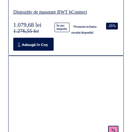
Dispozitiv de masurare BWT bConnect
1.079,68 lei
-15%
În stoc
*Promotie in limita
magazin
1.276,55 lei
stocului disponibil
Adaugă în Coş
%