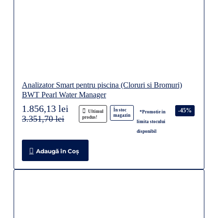
Analizator Smart pentru piscina (Cloruri si Bromuri)
BWT Pearl Water Manager
1.856,13 lei
-45%
În stoc
Ultimul
*Promotie in
magazin
3.351,70 lei
produs!
limita stocului
disponibil
Adaugă în Coş