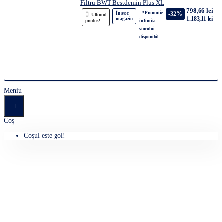
Filtru BWT Bestdemin Plus XL
798,66 lei
*Promotie
-32%
În stoc
Ultimul
1.183,11 lei
magazin
produs!
in limita
stocului
disponibil
Meniu
Coș
Coșul este gol!