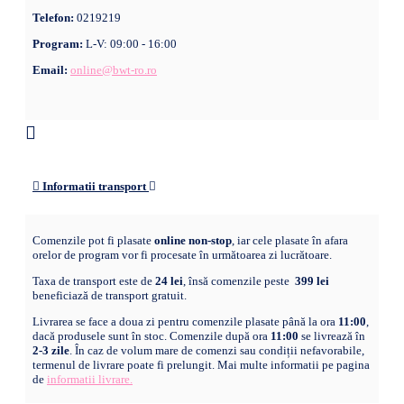
Telefon:
0219219
Program:
L-V: 09:00 - 16:00
Email:
online@bwt-ro.ro
Informatii transport
Comenzile pot fi plasate
online non-stop
, iar cele plasate în afara
orelor de program vor fi procesate în următoarea zi lucrătoare.
Taxa de transport este de
24 lei
, însă comenzile peste
399 lei
beneficiază de transport gratuit.
Livrarea se face a doua zi pentru comenzile plasate până la ora
11:00
,
dacă produsele sunt în stoc. Comenzile după ora
11:00
se livrează în
2-3 zile
. În caz de volum mare de comenzi sau condiții nefavorabile,
termenul de livrare poate fi prelungit. Mai multe informatii pe pagina
de
informatii livrare.