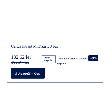
Cartus filtrant Mg&Zn x 3 buc
132,62 lei
-20%
În stoc
*Promotie in limita stocului
magazin
165,77 lei
disponibil
Adaugă în Coş