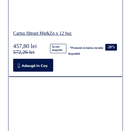
Cartus filtrant Mg&Zn x 12 buc
457,80 lei
-20%
În stoc
*Promotie in limita stocului
magazin
572,26 lei
disponibil
Adaugă în Coş