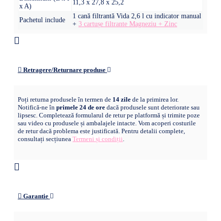
11,3 x 27,8 x 25,2
x A)
1 cană filtrantă Vida 2,6 l cu indicator manual
Pachetul include
+
3 cartușe filtrante Magneziu + Zinc
Retragere/Returnare produse
Poți returna produsele în termen de
14 zile
de la primirea lor.
Notifică-ne în
primele 24 de ore
dacă produsele sunt deteriorate sau
lipsesc. Completează formularul de retur pe platformă și trimite poze
sau video cu produsele și ambalajele intacte. Vom acoperi costurile
de retur dacă problema este justificată. Pentru detalii complete,
consultați secțiunea
Termeni și condiții
.
Garantie