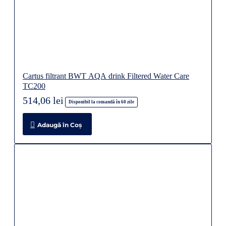
Cartus filtrant BWT AQA drink Filtered Water Care
TC200
514,06 lei
Disponibil la comandă în 60 zile
Adaugă în Coş