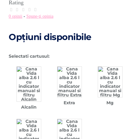
Rating
0 opinii
-
Spune-ţi opinia
Opţiuni disponibile
Selectati cartusul:
Extra
Mg
Alcalin