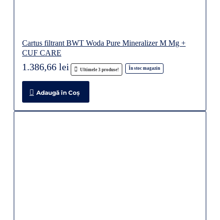
Cartus filtrant BWT Woda Pure Mineralizer M Mg +
CUF CARE
1.386,66 lei
În stoc magazin
Ultimele 3 produse!
Adaugă în Coş