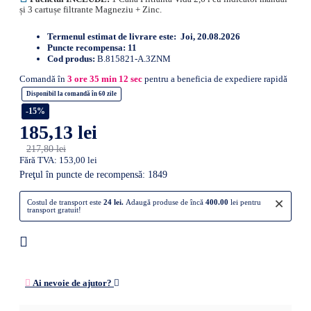
și 3 cartușe filtrante Magneziu + Zinc.
Termenul estimat de livrare este:
Joi, 20.08.2026
Puncte recompensa:
11
Cod produs:
B.815821-A.3ZNM
Comandă în
3
ore
35
min
11
sec
pentru a beneficia de expediere rapidă
Disponibil la comandă în 60 zile
-15%
185,13 lei
217,80 lei
Fără TVA: 153,00 lei
Preţul în puncte de recompensă: 1849
×
Costul de transport este
24 lei.
Adaugă produse de încă
400.00
lei pentru
transport gratuit!
Ai nevoie de ajutor?