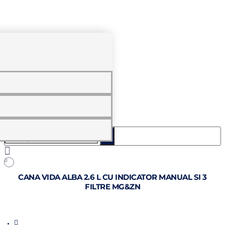
0
Caută
produsul
dorit....
0
CANA VIDA ALBA 2.6 L CU INDICATOR MANUAL SI 3
FILTRE MG&ZN
home