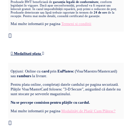
Produsele BWT beneficiază de
garanția legală de conformitate
, conform
legislației în vigoare. Dacă apar neconformități, produsul va fi reparat sau
înlocuit gratuit. În cazul imposibilității reparării, poți primi o reducere de preț.
Produsele deteriorate sau lipsă trebuie raportate în termen de
24 de ore
de la
recepție. Pentru mai multe detalii, consultă certificatul de garanție.
Mai multe informatii pe pagina
Termeni si conditii
Modalitati plata
Opțiuni: Online cu
card
prin
EuPlatesc
(Visa/Maestro/Mastercard)
sau
ramburs
la livrare.
Pentru plata online, completați datele cardului pe pagina securizată.
Plățile Visa/MasterCard folosesc "3-D Secure", asigurând că datele nu
sunt stocate pe serverele magazinului.
Nu se percepe comision pentru plățile cu cardul.
Mai multe informatii pe pagina
Modalități de Plată/ Cum Plătesc?