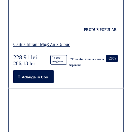
PRODUS POPULAR
Cartus filtrant Mg&Zn x 6 buc
228,91 lei
-20%
În stoc
*Promotie in limita stocului
magazin
286,13 lei
disponibil
Adaugă în Coş