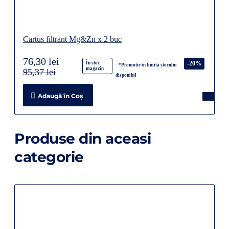
Cartus filtrant Mg&Zn x 2 buc
76,30 lei
-20%
În stoc
*Promotie in limita stocului
magazin
95,37 lei
disponibil
Adaugă în Coş
Produse din aceasi
categorie