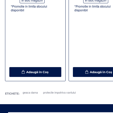
În stoc magazin
În stoc magazin
*Promotie in limita stocului
*Promotie in limita stocului
disponibil
disponibil
Adaugă în Coş
Adaugă în Coş
geaca dama
protectie impotriva vantului
ETICHETE: