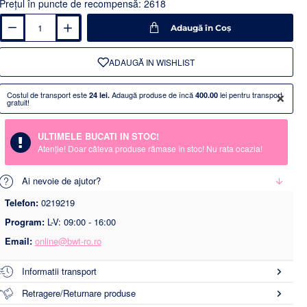
Preţul în puncte de recompensă: 2618
Adaugă în Coş
ADAUGĂ IN WISHLIST
×
Costul de transport este
Adaugă produse de încă
lei pentru transport
24 lei.
400.00
gratuit!
ULTIMELE BUCATI IN STOC!
Atenție! Doar câteva produse rămase în stoc! Nu rata ocazia!
Ai nevoie de ajutor?
Telefon:
0219219
Program:
L-V: 09:00 - 16:00
Email:
online@bwt-ro.ro
Informatii transport
Retragere/Returnare produse