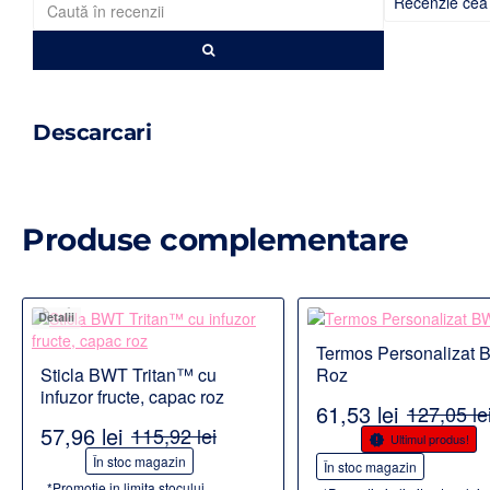
Descarcari
Produse complementare
Detalii
Detalii
Termos Personalizat
Sticla BWT Tritan™ cu
Roz
infuzor fructe, capac roz
61,53 lei
127,05 le
57,96 lei
115,92 lei
-52%
Ultimul produs!
-50%
În stoc magazin
În stoc magazin
*Promotie in limita stocului