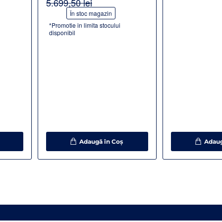
5.699,50 lei
-44%
În stoc magazin
*Promotie in limita stocului
disponibil
Adaugă în Coş
Adaug