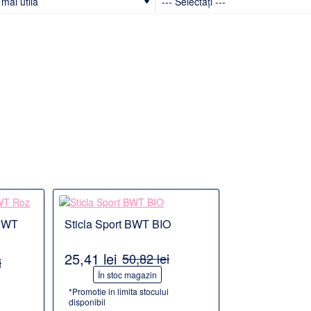
Detalii
 BWT
Sticla Sport BWT BIO
25,41 lei
50,82 lei
i
-50%
În stoc magazin
*Promotie in limita stocului
disponibil