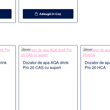
Adaugă în Coş
Detalii
Detalii
rink
Dozator de apa AQA drink
Dozator de ap
%
Disponibil la comanda
Disponibil la co
Pro 20 CAS cu suport
Pro 20 HCA