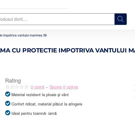
e impotriva vantului marimea 36
MA CU PROTECTIE IMPOTRIVA VANTULUI M
Rating
0 opinii
-
Spune-ţi opinia
Material rezistent la ploaie și vânt
Confort ridicat, material plăcut la atingere
Ideal pentru toamnă- iarnă