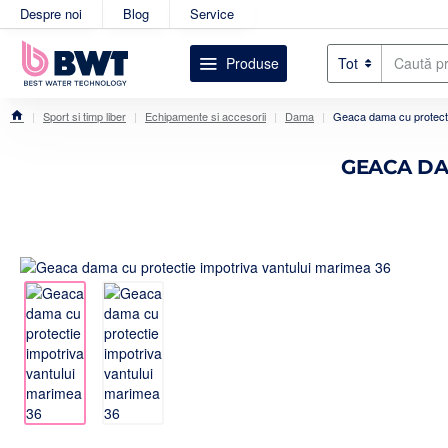
Despre noi
Blog
Service
Produse
Tot
Caută
produsul
dorit....
Sport si timp liber
Echipamente si accesorii
Dama
Geaca dama cu protecti
home
GEACA DA