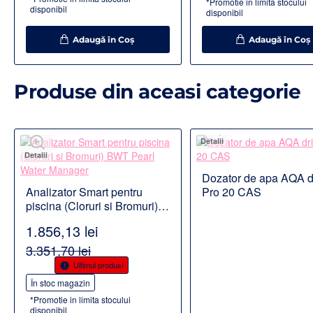
*Promotie in limita stocului
disponibil
disponibil
Adaugă în Coş
Adaugă în Coş
Produse din aceasi categorie
Detalii
Detalii
Dozator de apa AQA d
Disponibil la comanda
Analizator Smart pentru
Pro 20 CAS
piscina (Cloruri si Bromuri)
BWT Pearl Water Manager
1.856,13 lei
3.351,70 lei
-45%
Ultimul produs!
În stoc magazin
*Promotie in limita stocului
disponibil