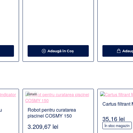
Adaugă în Coş
Adaug
Detalii
Detalii
Cartus filtran
PR
u
Robot pentru curatarea
piscinei COSMY 150
35,16 lei
3.209,67 lei
În stoc magazin