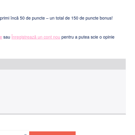
i primi încă 50 de puncte – un total de 150 de puncte bonus!
te
sau
Înregistrează un cont nou
pentru a putea scie o opinie