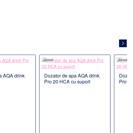
Detalii
Detalii
a AQA drink
Dozator de apa AQA drink
Dozato
%
%
manda
Disponibil la comanda
Dispon
Pro 20 HCA cu suport
Pro 2