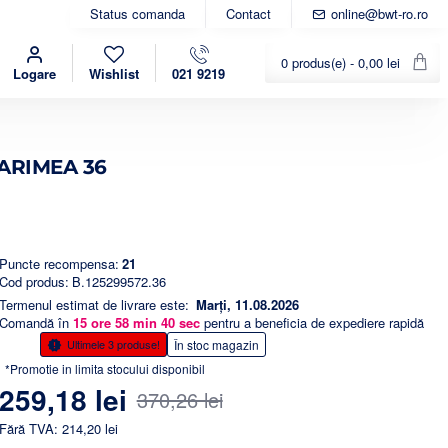
Status comanda
Contact
online@bwt-ro.ro
0 produs(e) - 0,00 lei
Logare
Wishlist
021 9219
ARIMEA 36
Puncte recompensa:
21
Cod produs:
B.125299572.36
Termenul estimat de livrare este:
Marți, 11.08.2026
Comandă în
15
ore
58
min
39
sec
pentru a beneficia de expediere rapidă
-30%
Ultimele 3 produse!
În stoc magazin
*Promotie in limita stocului disponibil
259,18 lei
370,26 lei
Fără TVA: 214,20 lei