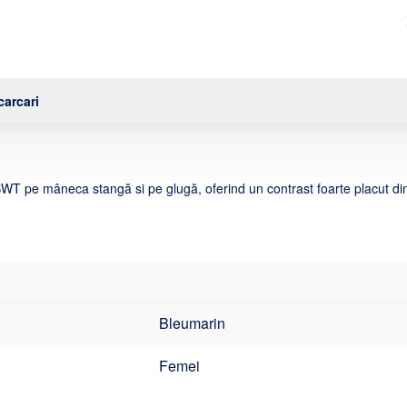
arcari
 BWT pe mâneca stangă si pe glugă, oferind un contrast foarte placut d
Bleumarin
Femei