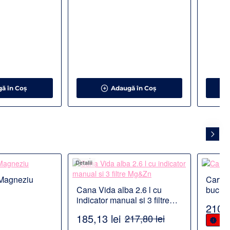
ă în Coş
Adaugă în Coş
Detalii
Detalii
t Magneziu
Cartus
ODUS POPULAR
Cana Vida alba 2.6 l cu
buc
indicator manual si 3 filtre
210,9
Mg&Zn
185,13 lei
217,80 lei
Ulti
-15%