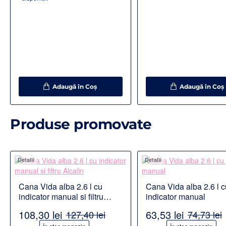
Adaugă în Coş
Adaugă în Coş
Produse promovate
Detalii
Detalii
Cana Vida alba 2.6 l cu
Cana Vida alba 2.6 l c
indicator manual si filtru
indicator manual
Alcalin
108,30 lei
63,53 lei
127,40 lei
74,73 lei
-15%
-15%