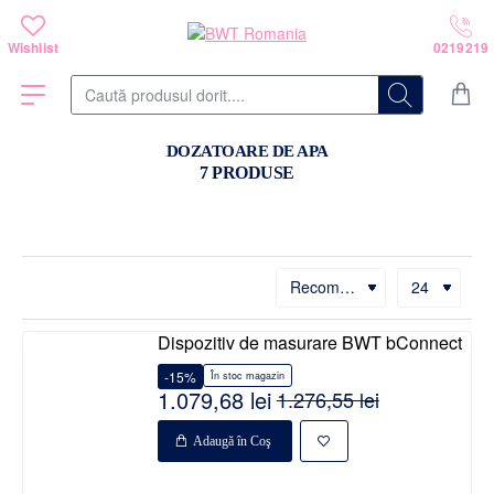
Caută
produsul
dorit....
DOZATOARE DE APA
7 PRODUSE
Dispozitiv de masurare BWT bConnect
-15%
În stoc magazin
1.079,68 lei
1.276,55 lei
Adaugă în Coş