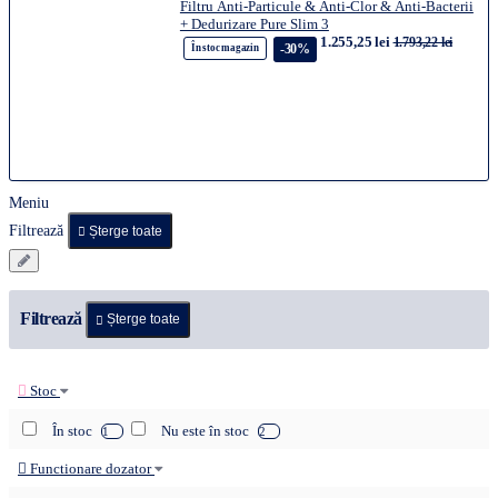
Filtru Anti-Particule & Anti-Clor & Anti-Bacterii
+ Dedurizare Pure Slim 3
1.255,25 lei
1.793,22 lei
-30%
În stoc magazin
Meniu
Filtrează
Șterge toate
Filtrează
Șterge toate
Stoc
În stoc
Nu este în stoc
1
2
Functionare dozator