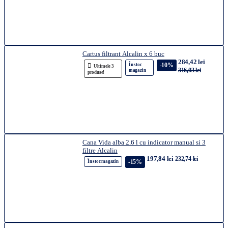
Cartus filtrant Alcalin x 6 buc
284,42 lei
-10%
În stoc
Ultimele 3
316,03 lei
magazin
produse!
Cana Vida alba 2.6 l cu indicator manual si 3
filtre Alcalin
197,84 lei
232,74 lei
-15%
În stoc magazin