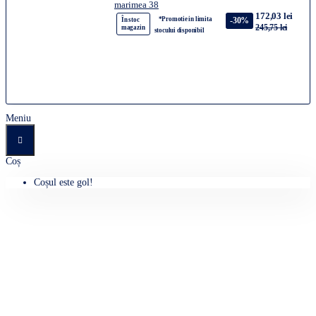
marimea 38
172,03 lei
*Promotie in limita
-30%
În stoc
245,75 lei
magazin
stocului disponibil
Meniu
Coș
Coșul este gol!