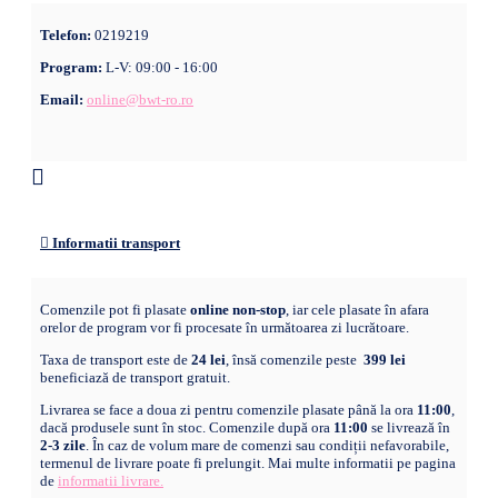
Telefon:
0219219
Program:
L-V: 09:00 - 16:00
Email:
online@bwt-ro.ro
Informatii transport
Comenzile pot fi plasate
online non-stop
, iar cele plasate în afara
orelor de program vor fi procesate în următoarea zi lucrătoare.
Taxa de transport este de
24 lei
, însă comenzile peste
399 lei
beneficiază de transport gratuit.
Livrarea se face a doua zi pentru comenzile plasate până la ora
11:00
,
dacă produsele sunt în stoc. Comenzile după ora
11:00
se livrează în
2-3 zile
. În caz de volum mare de comenzi sau condiții nefavorabile,
termenul de livrare poate fi prelungit. Mai multe informatii pe pagina
de
informatii livrare.