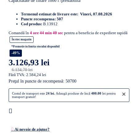
Capacitatate de filtare 1000 l /prestabilită
Termenul estimat de livrare este:
Vineri, 07.08.2026
Puncte recompensa:
507
Cod produs:
B.13912
Comandă în
4
ore
44
min
39
sec
pentru a beneficia de expediere rapidă
În stoc magazin
*Promotie in limita stocului disponibil
-49%
3.126,93 lei
6.134,70 lei
Fără TVA: 2.584,24 lei
Preţul în puncte de recompensă: 50700
×
Costul de transport este
24 lei.
Adaugă produse de încă
400.00
lei pentru
transport gratuit!
Ai nevoie de ajutor?