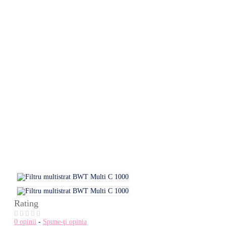
Rating
0 opinii
-
Spune-ţi opinia