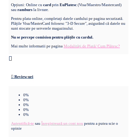
Opțiuni: Online cu
card
prin
EuPlatesc
(Visa/Maestro/Mastercard)
sau
ramburs
la livrare.
Pentru plata online, completați datele cardului pe pagina securizată.
Plățile Visa/MasterCard folosesc "3-D Secure", asigurând că datele nu
sunt stocate pe serverele magazinului.
Nu se percepe comision pentru plățile cu cardul.
Mai multe informatii pe pagina
Modalități de Plată/ Cum Plătesc?
Review-uri
0%
0%
0%
0%
0%
Autentifică-te
sau
Înregistrează un cont nou
pentru a putea scie o
opinie