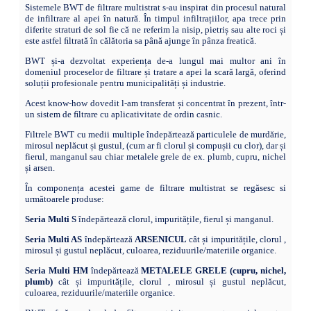
Sistemele BWT de filtrare multistrat s-au inspirat din procesul natural
de infiltrare al apei în natură. În timpul infiltrațiilor, apa trece prin
diferite straturi de sol fie că ne referim la nisip, pietriș sau alte roci și
este astfel ﬁltrată în călătoria sa până ajunge în pânza freatică.
BWT și-a dezvoltat experiența de-a lungul mai multor ani în
domeniul proceselor de filtrare și tratare a apei la scară largă, oferind
soluții profesionale pentru municipalități și industrie.
Acest know-how dovedit l-am transferat și concentrat în prezent, într-
un sistem de ﬁltrare cu aplicativitate de ordin casnic.
Filtrele BWT cu medii multiple îndepărtează particulele de murdărie,
mirosul neplăcut și gustul, (cum ar fi clorul și compușii cu clor), dar și
fierul, manganul sau chiar metalele grele de ex. plumb, cupru, nichel
și arsen.
În componența acestei game de filtrare multistrat se regăsesc si
următoarele produse:
Seria Multi S
îndepărtează
clorul, impuritățile, fierul și manganul.
Seria Multi AS
îndepărtează
ARSENICUL
cât și impuritățile, clorul ,
mirosul și gustul neplăcut, culoarea, reziduurile/materiile organice.
Seria Multi HM
îndepărtează
METALELE GRELE (cupru, nichel,
plumb)
cât și impuritățile, clorul , mirosul și gustul neplăcut,
culoarea, reziduurile/materiile organice.