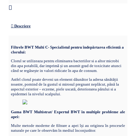
Descriere
Filtrele BWT Multi C- Specialistul pentru îndepărtarea eficientă a
clorului:
Clorul se utilizeaza pentru eliminarea bacteriilor si a altor microbi
din apa potabilă, dar imprimă și un anumit grad de toxicitate atunci
când se regăsește in valori ridicate în apa de consum.
Astfel clorul poate deveni un element dăunător la adresa sănătății
noastre, pornind de la gustul si mirosul pregnant neplăcut, până la
aspectul exterior – eczeme, piele uscată, deteriorarea părului si a
epidermei la nivelul scalpului.
Gama BWT Multistrat/ Expertul BWT în multiple probleme ale
apei:
Multe metode moderne de filtrare a apei își au originea în procesele
naturale pe care le observăm în mediul înconjurător.