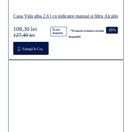
Cana Vida alba 2.6 l cu indicator manual si filtru Alcalin
108,30 lei
-15%
În stoc
*Promotie in limita stocului
magazin
127,40 lei
disponibil
Adaugă în Coş