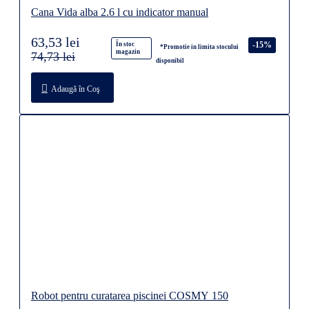
Cana Vida alba 2.6 l cu indicator manual
63,53 lei
-15%
În stoc
*Promotie in limita stocului
magazin
74,73 lei
disponibil
Adaugă în Coş
Robot pentru curatarea piscinei COSMY 150