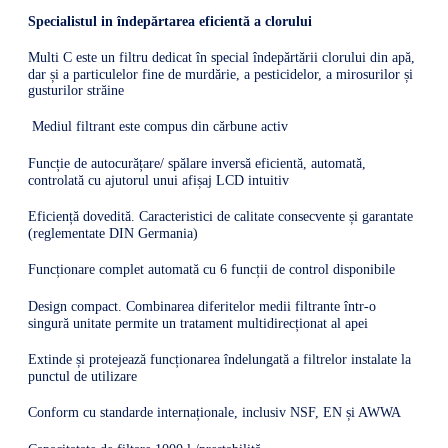
Specialistul in îndepărtarea eficientă a clorului
Multi C este un filtru dedicat în special îndepărtării clorului din apă,
dar și a particulelor fine de murdărie, a pesticidelor, a mirosurilor și
gusturilor străine
Mediul filtrant este compus din cărbune activ
Funcție de autocurățare/ spălare inversă eficientă, automată,
controlată cu ajutorul unui afișaj LCD intuitiv
Eficiență dovedită. Caracteristici de calitate consecvente și garantate
(reglementate DIN Germania)
Funcționare complet automată cu 6 funcții de control disponibile
Design compact. Combinarea diferitelor medii filtrante într-o
singură unitate permite un tratament multidirecționat al apei
Extinde și protejează funcționarea îndelungată a filtrelor instalate la
punctul de utilizare
Conform cu standarde internaționale, inclusiv NSF, EN și AWWA