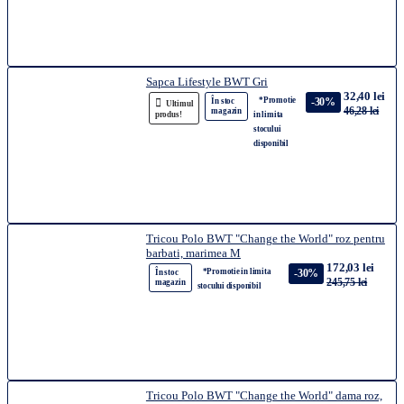
Sapca Lifestyle BWT Gri
32,40 lei
*Promotie
-30%
În stoc
Ultimul
46,28 lei
magazin
produs!
in limita
stocului
disponibil
Tricou Polo BWT "Change the World" roz pentru
barbati, marimea M
172,03 lei
*Promotie in limita
-30%
În stoc
245,75 lei
magazin
stocului disponibil
Tricou Polo BWT "Change the World" dama roz,