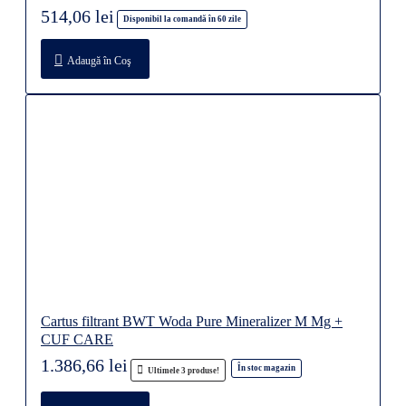
514,06 lei
Disponibil la comandă în 60 zile
Adaugă în Coş
Cartus filtrant BWT Woda Pure Mineralizer M Mg +
CUF CARE
1.386,66 lei
În stoc magazin
Ultimele 3 produse!