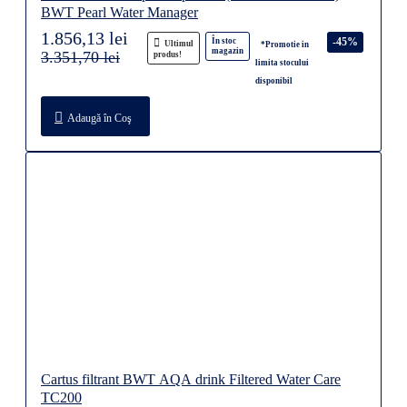
BWT Pearl Water Manager
1.856,13 lei
-45%
În stoc
Ultimul
*Promotie in
magazin
3.351,70 lei
produs!
limita stocului
disponibil
Adaugă în Coş
Cartus filtrant BWT AQA drink Filtered Water Care
TC200