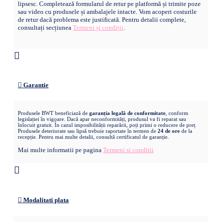
lipsesc. Completează formularul de retur pe platformă și trimite poze
sau video cu produsele și ambalajele intacte. Vom acoperi costurile
de retur dacă problema este justificată. Pentru detalii complete,
consultați secțiunea
Termeni și condiții
.
Garantie
Produsele BWT beneficiază de
garanția legală de conformitate
, conform
legislației în vigoare. Dacă apar neconformități, produsul va fi reparat sau
înlocuit gratuit. În cazul imposibilității reparării, poți primi o reducere de preț.
Produsele deteriorate sau lipsă trebuie raportate în termen de
24 de ore
de la
recepție. Pentru mai multe detalii, consultă certificatul de garanție.
Mai multe informatii pe pagina
Termeni si conditii
Modalitati plata