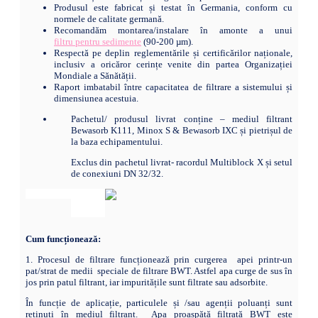
Produsul este fabricat și testat în Germania, conform cu
normele de calitate germană.
Recomandăm montarea/instalare în amonte a unui
filtru pentru sedimente
(90-200 µm).
Respectă pe deplin reglementările și certificărilor naționale,
inclusiv a oricăror cerințe venite din partea Organizației
Mondiale a Sănătății.
Raport imbatabil între capacitatea de filtrare a sistemului și
dimensiunea acestuia.
Pachetul/ produsul livrat conține – mediul filtrant
Bewasorb K111, Minox S & Bewasorb IXC și pietrișul de
la baza echipamentului.
Exclus din pachetul livrat- racordul Multiblock X și setul
de conexiuni DN 32/32.
Cum funcționează:
1. Procesul de filtrare funcționează prin curgerea apei printr-un
pat/strat de medii speciale de filtrare BWT. Astfel apa curge de sus în
jos prin patul filtrant, iar impuritățile sunt filtrate sau adsorbite.
În funcție de aplicație, particulele și /sau agenții poluanți sunt
reținuți în mediul filtrant. Apa proaspătă filtrată BWT este