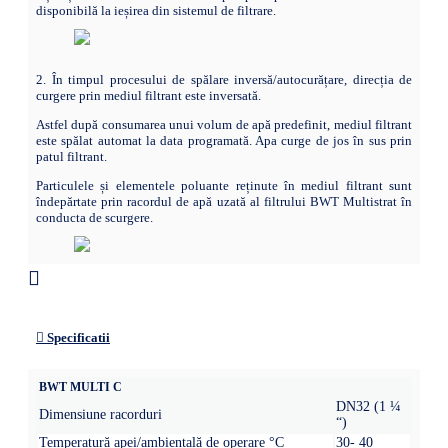
disponibilă la ieșirea din sistemul de filtrare.
2. În timpul procesului de spălare inversă/autocurățare, direcția de
curgere prin mediul filtrant este inversată.
Astfel după consumarea unui volum de apă predefinit, mediul filtrant
este spălat automat la data programată. Apa curge de jos în sus prin
patul filtrant.
Particulele și elementele poluante reținute în mediul filtrant sunt
îndepărtate prin racordul de apă uzată al filtrului BWT Multistrat în
conducta de scurgere.
Specificatii
BWT MULTI C
DN32 (1 ¼
Dimensiune racorduri
“)
Temperatură apei/ambientală de operare °C
30- 40