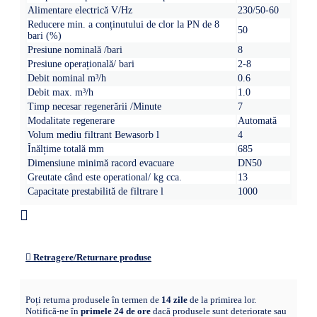
Alimentare electrică V/Hz
230/50-60
Reducere min. a conținutului de clor la PN de 8
50
bari (%)
Presiune nominală /bari
8
Presiune operațională/ bari
2-8
Debit nominal m³/h
0.6
Debit max. m³/h
1.0
Timp necesar regenerării /Minute
7
Modalitate regenerare
Automată
Volum mediu filtrant Bewasorb l
4
Înălțime totală mm
685
Dimensiune minimă racord evacuare
DN50
Greutate când este operational/ kg cca.
13
Capacitate prestabilită de filtrare l
1000
Retragere/Returnare produse
Poți returna produsele în termen de
14 zile
de la primirea lor.
Notifică-ne în
primele 24 de ore
dacă produsele sunt deteriorate sau