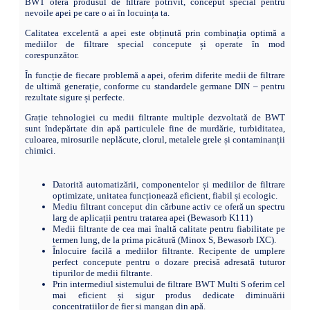
BWT oferă produsul de ﬁltrare potrivit, conceput special pentru
nevoile apei pe care o ai în locuința ta.
Calitatea excelentă a apei este obținută prin combinația optimă a
mediilor de filtrare special concepute și operate în mod
corespunzător.
În funcție de fiecare problemă a apei, oferim diferite medii de filtrare
de ultimă generație, conforme cu standardele germane DIN – pentru
rezultate sigure și perfecte.
Grație tehnologiei cu medii filtrante multiple dezvoltată de BWT
sunt îndepărtate din apă particulele fine de murdărie, turbiditatea,
culoarea, mirosurile neplăcute, clorul, metalele grele și contaminanții
chimici.
Datorită automatizării, componentelor și mediilor de filtrare
optimizate, unitatea funcționează eficient, fiabil și ecologic.
Mediu filtrant conceput din cărbune activ ce oferă un spectru
larg de aplicații pentru tratarea apei (Bewasorb K111)
Medii filtrante de cea mai înaltă calitate pentru fiabilitate pe
termen lung, de la prima picătură (Minox S, Bewasorb IXC).
Înlocuire facilă a mediilor filtrante. Recipente de umplere
perfect concepute pentru o dozare precisă adresată tuturor
tipurilor de medii filtrante.
Prin intermediul sistemului de filtrare BWT Multi S oferim cel
mai eficient și sigur produs dedicate diminuării
concentrațiilor de fier și mangan din apă.