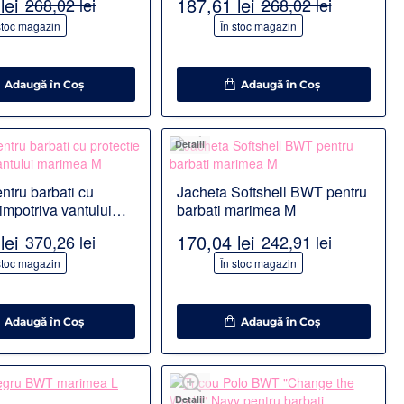
lei
187,61 lei
268,02 lei
268,02 lei
-30%
stoc magazin
În stoc magazin
Adaugă în Coş
Adaugă în Coş
Detalii
ntru barbati cu
Jacheta Softshell BWT pentru
 impotriva vantului
barbati marimea M
 M
lei
170,04 lei
370,26 lei
242,91 lei
-30%
stoc magazin
În stoc magazin
Adaugă în Coş
Adaugă în Coş
Detalii