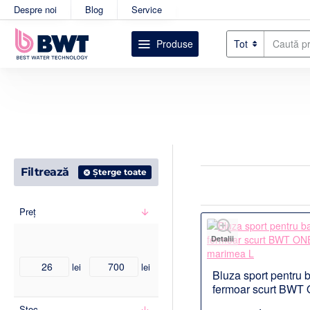
Despre noi
Blog
Service
Produse
Tot
Caută
produsul
dorit....
Filtrează
Șterge toate
Preț
Detalii
lei
lei
Bluza sport pentru b
fermoar scurt BWT
marimea L
Stoc