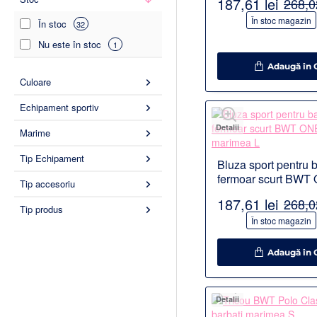
187,61 lei
268,02
-30%
În stoc magazin
În stoc
32
Nu este în stoc
1
Adaugă în 
Culoare
Echipament sportiv
Detalii
Marime
Tip Echipament
Bluza sport pentru b
fermoar scurt BWT
Tip accesoriu
marimea L
187,61 lei
268,02
Tip produs
-30%
În stoc magazin
Adaugă în 
Detalii