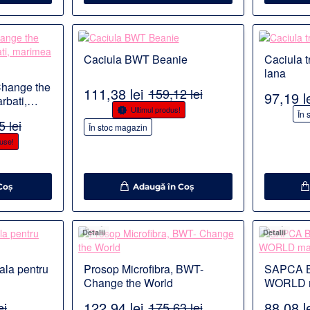
Detalii
Detalii
Caciula BWT Beanie
Caciula t
lana
Change the
111,38 lei
159,12 lei
97,19 l
rbati,
-30%
Ultimul produs!
-30%
În 
 lei
În stoc magazin
duse!
Coş
Adaugă în Coş
Detalii
Detalii
ala pentru
Prosop Microfibra, BWT-
SAPCA 
Change the World
WORLD m
122,94 lei
88,08 l
ei
175,63 lei