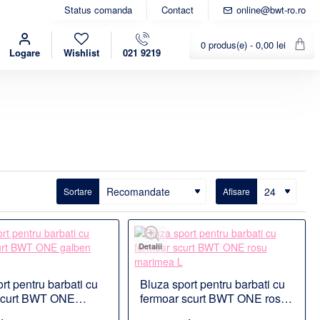
Status comanda
Contact
online@bwt-ro.ro
0 produs(e) - 0,00 lei
Logare
Wishlist
021 9219
Sortare
Afisare
Detalii
rt pentru barbati cu
Bluza sport pentru barbati cu
scurt BWT ONE
fermoar scurt BWT ONE rosu
arimea L
marimea L