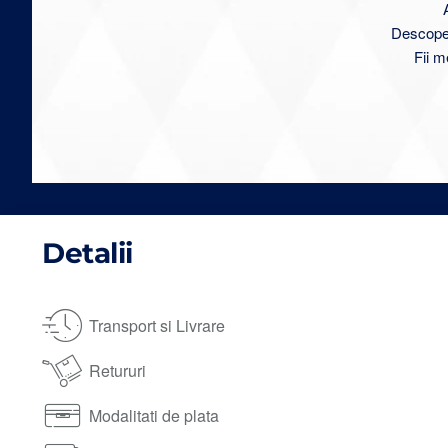
Descoperă
Fii m
Detalii
Transport si Livrare
Retururi
Modalitati de plata