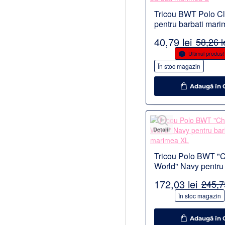
Tricou BWT Polo Cl
pentru barbati mar
40,79 lei
58,26 l
-30%
Ultimul produs!
În stoc magazin
Adaugă în 
Detalii
Tricou Polo BWT "
World" Navy pentru 
marimea XL
172,03 lei
245,75
-30%
În stoc magazin
Adaugă în 