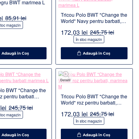
egru BWT marimea L
Tricou Polo BWT "Change the
ei
85,91 lei
World" Navy pentru barbati,
stoc magazin
marimea L
172,03 lei
245,75 lei
-30%
În stoc magazin
Adaugă în Coş
Adaugă în Coş
Detalii
olo BWT "Change the
z pentru barbati
Tricou Polo BWT "Change the
 L
World" roz pentru barbati,
lei
245,75 lei
marimea M
172,03 lei
245,75 lei
stoc magazin
-30%
În stoc magazin
Adaugă în Coş
Adaugă în Coş