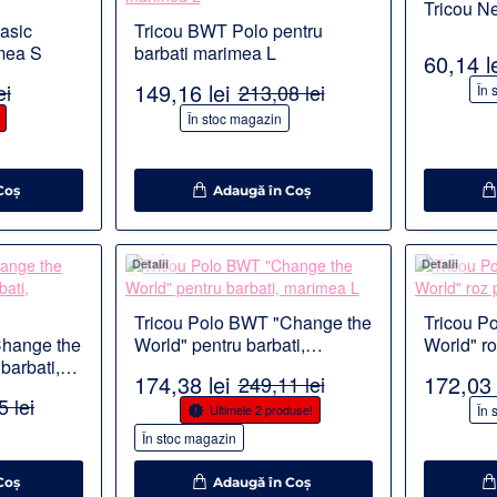
Tricou N
asic
Tricou BWT Polo pentru
imea S
barbati marimea L
60,14 l
149,16 lei
ei
213,08 lei
-30%
În 
-30%
În stoc magazin
Coş
Adaugă în Coş
Detalii
Detalii
Tricou Polo BWT "Change the
Tricou P
Change the
World" pentru barbati,
World" ro
barbati,
marimea L
marimea
174,38 lei
172,03 
249,11 lei
 lei
-30%
-30%
Ultimele 2 produse!
În 
În stoc magazin
Coş
Adaugă în Coş