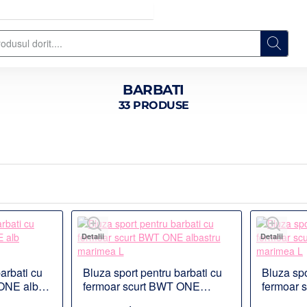
BARBATI
33 PRODUSE
Detalii
Detalii
arbati cu
Bluza sport pentru barbati cu
Bluza spo
 ONE alb
fermoar scurt BWT ONE
fermoar 
albastru marimea L
galben m