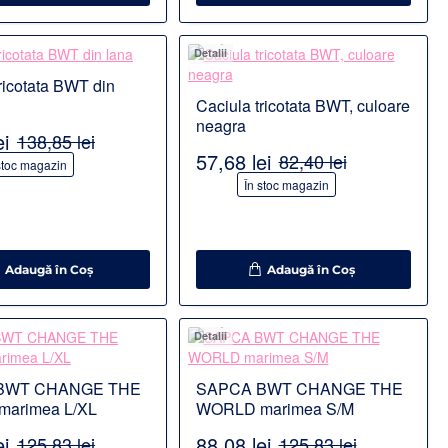
Detalii
ricotata BWT din
Caciula tricotata BWT, culoare
neagra
ei
138,85 lei
57,68 lei
82,40 lei
stoc magazin
-30%
În stoc magazin
Adaugă în Coş
Adaugă în Coş
Detalii
BWT CHANGE THE
SAPCA BWT CHANGE THE
arimea L/XL
WORLD marimea S/M
ei
88,08 lei
125,83 lei
125,83 lei