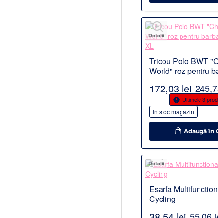
Detalii
Tricou Polo BWT "
World" roz pentru ba
marimea XL
172,03 lei
245,75
-30%
Ultimele 3 pro
În stoc magazin
Adaugă în 
Detalii
Esarfa Multifunction
Cycling
38,54 lei
55,06 l