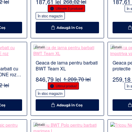
187,61 lei
187,61 
 lei
268,02 lei
-30%
-30%
Ultimele 3 produse!
În 
În stoc magazin
Coş
Adaugă în Coş
Detalii
Detalii
Geaca de iarna pentru barbati
Geaca pe
arbati cu
BWT Team XL
protectie
 ONE roz
marimea
846,79 lei
259,18 
1.209,70 lei
 lei
-30%
-30%
Ultimul produs!
În 
În stoc magazin
Coş
Adaugă în Coş
Detalii
Detalii