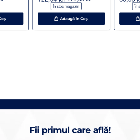
-30%
-30%
În stoc magazin
În 
Coş
Adaugă în Coş
Fii primul care află!