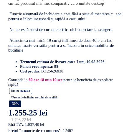
cm fac produsul mai mic comparativ cu o unitate desktop
Funcție automată de închidere a apei fără a sista alimentarea cu apă
pentru o înlocuire ușoară și rapidă a cartușului
Nu necesită sursă de curent electric, nici conectare la scurgere
Adâncimea mai mică, 19 cm și înălțimea de doar 40,5 cm fac
unitatea foarte versatila pentru a se încadra in orice mobilier de
bucătărie
Termenul estimat de livrare este:
Luni, 10.08.2026
Puncte recompensa:
98
Cod produs:
B.125626930
Comandă în
60
ore
18
min
9
sec
pentru a beneficia de expediere rapidă
În stoc magazin
*Promotie in limita stocului disponibil
-30%
1.255,25 lei
1.793,22 lei
Fără TVA: 1.037,40 lei
Preţul în puncte de recompensă: 12467