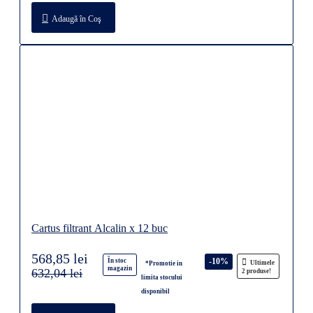
Adaugă în Coş
Cartus filtrant Alcalin x 12 buc
568,85 lei
-10%
În stoc
Ultimele
*Promotie in
magazin
632,04 lei
2 produse!
limita stocului
disponibil
Adaugă în Coş