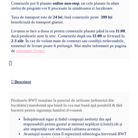
orelor de program vor fi procesate în următoarea zi lucrătoare.
Taxa de transport este de
24 lei
, însă comenzile peste
399 lei
beneficiază de transport gratuit.
Livrarea se face a doua zi pentru comenzile plasate până la ora
11:00
,
dacă produsele sunt în stoc. Comenzile după ora
11:00
se livrează în
2-3 zile
. În caz de volum mare de comenzi sau condiții nefavorabile,
termenul de livrare poate fi prelungit. Mai multe informatii pe pagina
de
informatii livrare.
Descriere
Produsele BWT instalate la punctul de utilizare (robinetul din
bucătărie) transformă apa brută în cea mai bună apă potabilă & fără
bacterii pentru siguranța familiei d-voastră
Îndepărtează sigur și fiabil compușii nedoriți din apă
responsabili pentru gustul și mirosul neplăcut (clorul) cât și
alte impurități care afectează calitatea acesteia
Avantajul nostru extra îl reprezintă tehnologia brevetată BWT
pentru apa îmbogățită cu Magneziu