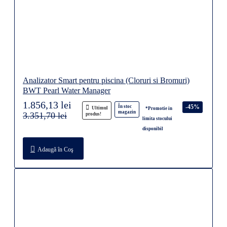
Analizator Smart pentru piscina (Cloruri si Bromuri)
BWT Pearl Water Manager
1.856,13 lei
-45%
În stoc
Ultimul
*Promotie in
magazin
3.351,70 lei
produs!
limita stocului
disponibil
Adaugă în Coş