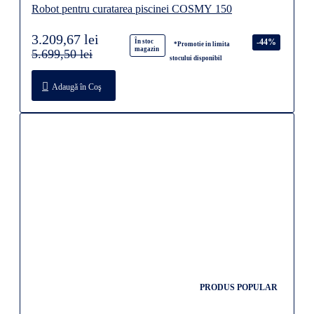
3.209,67 lei
-44%
În stoc
*Promotie in limita
magazin
5.699,50 lei
stocului disponibil
Adaugă în Coş
PRODUS POPULAR
Cartus filtrant Magneziu