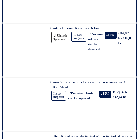
Cartus filtrant Alcalin x 6 buc
284,42
*Promotie
-10%
În stoc
Ultimele
lei
316,03
magazin
3 produse!
in limita
lei
stocului
disponibil
Cana Vida alba 2.6 l cu indicator manual si 3
filtre Alcalin
197,84 lei
*Promotie in limita
-15%
În stoc
232,74 lei
magazin
stocului disponibil
Filtru Anti-Particule & Anti-Clor & Anti-Bacterii