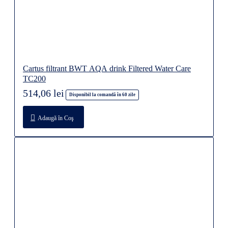
Cartus filtrant BWT AQA drink Filtered Water Care
TC200
514,06 lei
Disponibil la comandă în 60 zile
Adaugă în Coş