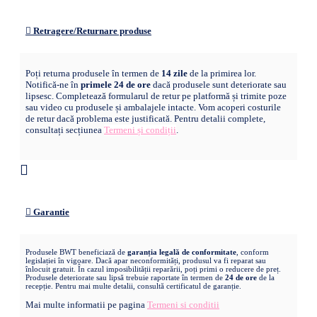
Retragere/Returnare produse
Poți returna produsele în termen de
14 zile
de la primirea lor.
Notifică-ne în
primele 24 de ore
dacă produsele sunt deteriorate sau
lipsesc. Completează formularul de retur pe platformă și trimite poze
sau video cu produsele și ambalajele intacte. Vom acoperi costurile
de retur dacă problema este justificată. Pentru detalii complete,
consultați secțiunea
Termeni și condiții
.
Garantie
Produsele BWT beneficiază de
garanția legală de conformitate
, conform
legislației în vigoare. Dacă apar neconformități, produsul va fi reparat sau
înlocuit gratuit. În cazul imposibilității reparării, poți primi o reducere de preț.
Produsele deteriorate sau lipsă trebuie raportate în termen de
24 de ore
de la
recepție. Pentru mai multe detalii, consultă certificatul de garanție.
Mai multe informatii pe pagina
Termeni si conditii