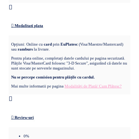
Modalitati plata
Opțiuni: Online cu
card
prin
EuPlatesc
(Visa/Maestro/Mastercard)
sau
ramburs
la livrare.
Pentru plata online, completați datele cardului pe pagina securizată.
Plățile Visa/MasterCard folosesc "3-D Secure", asigurând că datele nu
sunt stocate pe serverele magazinului.
Nu se percepe comision pentru plățile cu cardul.
Mai multe informatii pe pagina
Modalități de Plată/ Cum Plătesc?
Review-uri
0%
0%