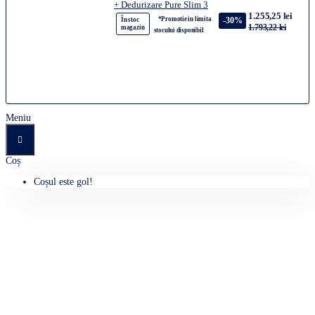
+ Dedurizare Pure Slim 3
1.255,25 lei
*Promotie in limita
-30%
În stoc
1.793,22 lei
magazin
stocului disponibil
Meniu
Coș
Coșul este gol!