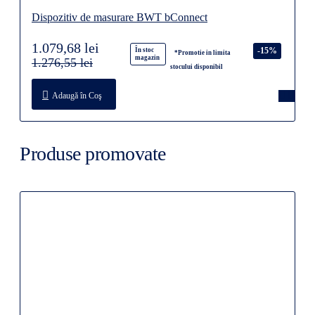
Dispozitiv de masurare BWT bConnect
1.079,68 lei
-15%
În stoc
*Promotie in limita
magazin
1.276,55 lei
stocului disponibil
Adaugă în Coş
Produse promovate