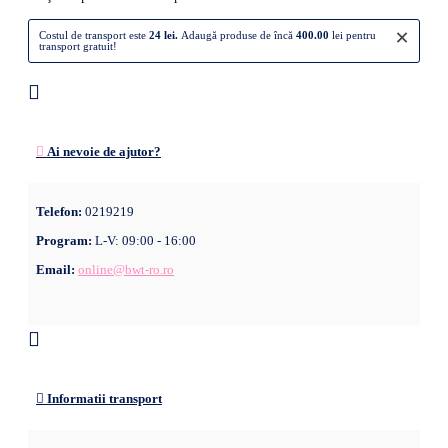
×
Costul de transport este
24 lei.
Adaugă produse de încă
400.00
lei pentru
transport gratuit!
Ai nevoie de ajutor?
Telefon:
0219219
Program:
L-V: 09:00 - 16:00
Email:
online@bwt-ro.ro
Informatii transport
Comenzile pot fi plasate
online non-stop
, iar cele plasate în afara