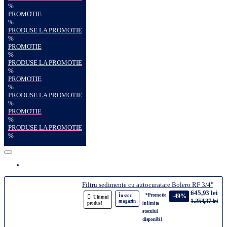
%
PROMOTIE
%
PRODUSE LA PROMOTIE
%
PROMOTIE
%
PRODUSE LA PROMOTIE
%
PROMOTIE
%
PRODUSE LA PROMOTIE
%
PROMOTIE
%
PRODUSE LA PROMOTIE
%
Filtru sedimente cu autocuratare Bolero RF 3/4"
645,93 lei
*Promotie
-49%
În stoc
Ultimul
1.254,37 lei
magazin
produs!
in limita
stocului
disponibil