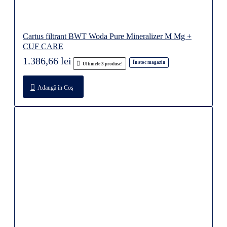
Cartus filtrant BWT Woda Pure Mineralizer M Mg +
CUF CARE
1.386,66 lei
În stoc magazin
Ultimele 3 produse!
Adaugă în Coş