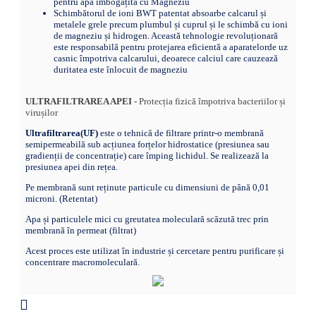
Schimbătorul de ioni BWT patentat absoarbe calcarul și
metalele grele precum plumbul și cuprul și le schimbă cu ioni
de magneziu și hidrogen. Această tehnologie revoluționară
este responsabilă pentru protejarea eficientă a aparatelorde uz
casnic împotriva calcarului, deoarece calciul care cauzează
duritatea este înlocuit de magneziu
ULTRAFILTRAREA APEI -
Protecția fizică împotriva bacteriilor și
virușilor
Ultrafiltrarea(UF)
este o tehnică de filtrare printr-o membrană
semipermeabilă sub acțiunea forțelor hidrostatice (presiunea sau
gradienții de concentrație) care împing lichidul. Se realizează la
presiunea apei din rețea.
Pe membrană sunt reținute particule cu dimensiuni de până 0,01
microni. (Retentat)
Apa și particulele mici cu greutatea moleculară scăzută trec prin
membrană în permeat (filtrat)
Acest proces este utilizat în industrie și cercetare pentru purificare și
concentrare macromoleculară.