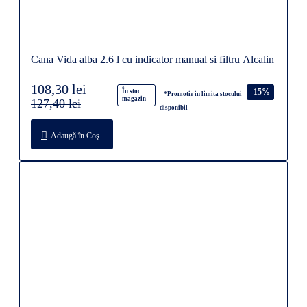
Cana Vida alba 2.6 l cu indicator manual si filtru Alcalin
108,30 lei
-15%
În stoc
*Promotie in limita stocului
magazin
127,40 lei
disponibil
Adaugă în Coş