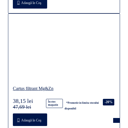
Cartus filtrant Mg&Zn
38,15 lei
-20%
În stoc
*Promotie in limita stocului
magazin
47,69 lei
disponibil
Adaugă în Coş