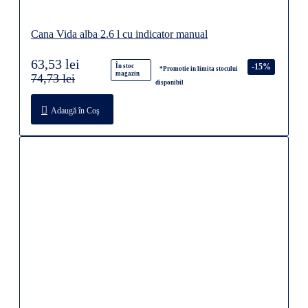
Cana Vida alba 2.6 l cu indicator manual
63,53 lei
-15%
În stoc
*Promotie in limita stocului
magazin
74,73 lei
disponibil
Adaugă în Coş
Robot pentru curatarea piscinei COSMY 150