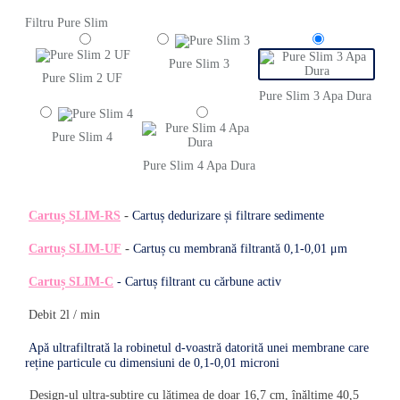
Filtru Pure Slim
Pure Slim 3
Pure Slim 2 UF
Pure Slim 3 Apa Dura
Pure Slim 4
Pure Slim 4 Apa Dura
-
Cartuș SLIM-RS
Cartuș dedurizare și filtrare sedimente
-
Cartuș SLIM-UF
Cartuș cu membrană filtrantă 0,1-0,01 μm
Cartuș SLIM-C
- Cartuș filtrant cu cărbune activ
Debit 2l / min
Apă ultrafiltrată la robinetul d-voastră datorită unei membrane care
reține particule cu dimensiuni de 0,1-0,01 microni
Design-ul ultra-subțire cu lățimea de doar 16,7 cm, înălțime 40,5