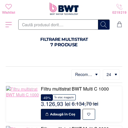
Caută
produsul
dorit....
FILTRARE MULTISTRAT
7 PRODUSE
Filtru multistrat BWT Multi C 1000
-49%
În stoc magazin
3.126,93 lei
6.134,70 lei
Adaugă în Coş