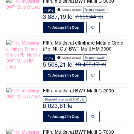
Filtru multistrat BWT Multi C 3000
-49%
În stoc magazin
Ultimul produs!
3.887,19 lei
7.636,44 lei
Adaugă în Coş
Filtru Multistrat eliminare Metale Grele
(Pb, Ni, Cu) BWT Multi HM 3000
-47%
În stoc magazin
Ultimul produs!
5.508,21 lei
10.435,17 lei
Adaugă în Coş
Filtru multistrat BWT Multi C 2000
Disponibil la comandă în 60 zile
8.023,81 lei
Adaugă în Coş
Filtru Multistrat BWT Multi C 7000