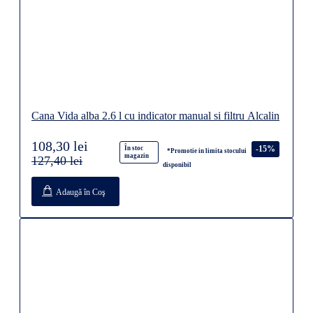
Cana Vida alba 2.6 l cu indicator manual si filtru Alcalin
108,30 lei
-15%
În stoc
*Promotie in limita stocului
magazin
127,40 lei
disponibil
Adaugă în Coş