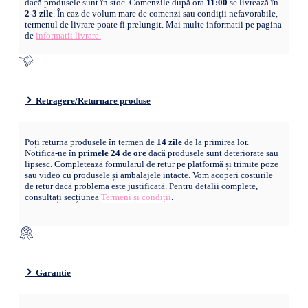
dacă produsele sunt în stoc. Comenzile după ora
11:00
se livrează în
2-3 zile
. În caz de volum mare de comenzi sau condiții nefavorabile,
termenul de livrare poate fi prelungit. Mai multe informatii pe pagina
de
informatii livrare.
Retragere/Returnare produse
Poți returna produsele în termen de
14 zile
de la primirea lor.
Notifică-ne în
primele 24 de ore
dacă produsele sunt deteriorate sau
lipsesc. Completează formularul de retur pe platformă și trimite poze
sau video cu produsele și ambalajele intacte. Vom acoperi costurile
de retur dacă problema este justificată. Pentru detalii complete,
consultați secțiunea
Termeni și condiții
.
Garantie