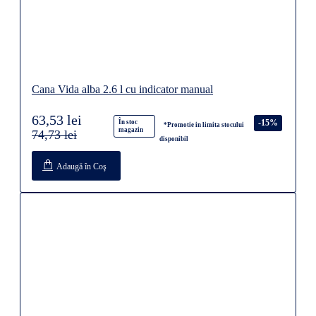
Cana Vida alba 2.6 l cu indicator manual
63,53 lei
-15%
În stoc
*Promotie in limita stocului
magazin
74,73 lei
disponibil
Adaugă în Coş