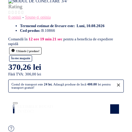
Rating
0 opinii
-
Spune-ţi opinia
Termenul estimat de livrare este:
Luni, 10.08.2026
Cod produs:
B.10866
Comandă în
12
ore
19
min
20
sec
pentru a beneficia de expediere
rapidă
Ultimele 2 produse!
În stoc magazin
370,26 lei
Fără TVA: 306,00 lei
×
Costul de transport este
24 lei.
Adaugă produse de încă
400.00
lei pentru
transport gratuit!
ULTIMELE BUCATI
Atenție! Doar câteva produse rămase în
stoc! Nu rata ocazia!
IN STOC!