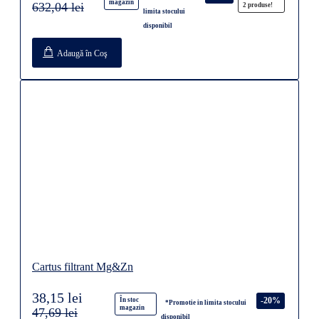
magazin
632,04 lei
2 produse!
limita stocului
disponibil
Adaugă în Coş
Cartus filtrant Mg&Zn
38,15 lei
-20%
În stoc
*Promotie in limita stocului
magazin
47,69 lei
disponibil