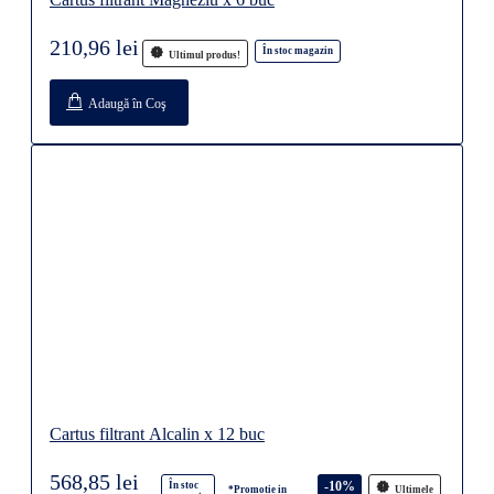
210,96 lei
În stoc magazin
Ultimul produs!
Adaugă în Coş
Cartus filtrant Alcalin x 12 buc
568,85 lei
-10%
În stoc
*Promotie in
Ultimele