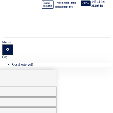
149,16 lei
*Promotie in limita
-30%
În stoc
213,08 lei
magazin
stocului disponibil
Meniu
Coș
Coșul este gol!