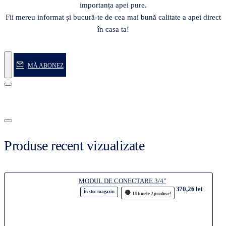
importanța apei pure.
Fii mereu informat și bucură-te de cea mai bună calitate a apei direct
în casa ta!
MĂ ABONEZ
Produse recent vizualizate
MODUL DE CONECTARE 3/4"
370,26 lei
În stoc magazin
Ultimele 2 produse!