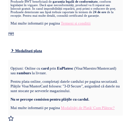
Produsele BWT beneficiază de
garanția legală de conformitate
, conform
legislației în vigoare. Dacă apar neconformități, produsul va fi reparat sau
înlocuit gratuit. În cazul imposibilității reparării, poți primi o reducere de preț.
Produsele deteriorate sau lipsă trebuie raportate în termen de
24 de ore
de la
recepție. Pentru mai multe detalii, consultă certificatul de garanție.
Mai multe informatii pe pagina
Termeni si conditii
Modalitati plata
Opțiuni: Online cu
card
prin
EuPlatesc
(Visa/Maestro/Mastercard)
sau
ramburs
la livrare.
Pentru plata online, completați datele cardului pe pagina securizată.
Plățile Visa/MasterCard folosesc "3-D Secure", asigurând că datele nu
sunt stocate pe serverele magazinului.
Nu se percepe comision pentru plățile cu cardul.
Mai multe informatii pe pagina
Modalități de Plată/ Cum Plătesc?