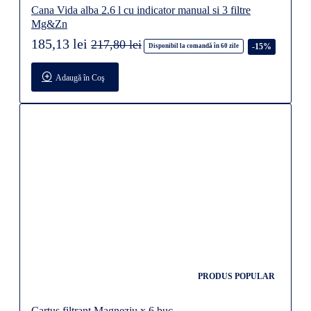
Cana Vida alba 2.6 l cu indicator manual si 3 filtre
Mg&Zn
185,13 lei
217,80 lei
-15%
Disponibil la comandă în 60 zile
Adaugă în Coş
PRODUS POPULAR
Cartus filtrant Magneziu x 6 buc