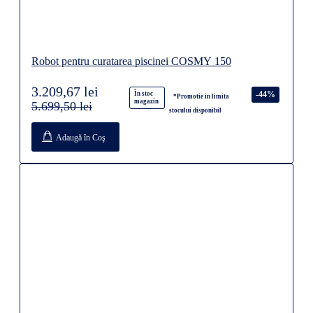
Robot pentru curatarea piscinei COSMY 150
3.209,67 lei
-44%
În stoc
*Promotie in limita
magazin
5.699,50 lei
stocului disponibil
Adaugă în Coş