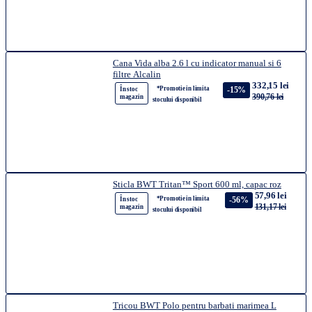
Cana Vida alba 2.6 l cu indicator manual si 6
filtre Alcalin
332,15 lei
*Promotie in limita
-15%
În stoc
390,76 lei
magazin
stocului disponibil
Sticla BWT Tritan™ Sport 600 ml, capac roz
57,96 lei
*Promotie in limita
-56%
În stoc
131,17 lei
magazin
stocului disponibil
Tricou BWT Polo pentru barbati marimea L