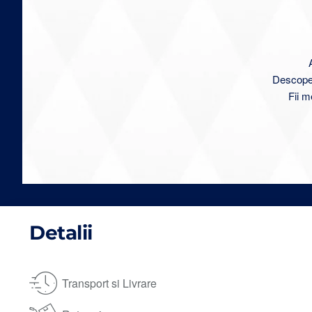
Descoperă
Fii m
Detalii
Transport si Livrare