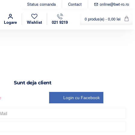
Status comanda
Contact
online@bwt-ro.ro
0 produs(e) - 0,00 lei
Logare
Wishlist
021 9219
Sunt deja client
e
Login cu Facebook