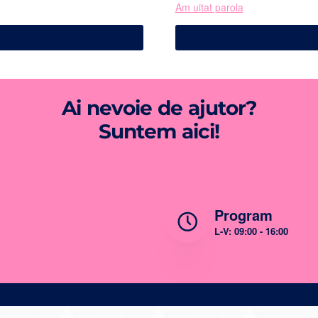
Am uitat parola
Ai nevoie de ajutor?
Suntem aici!
ail
Program
ice@bwt-ro.ro
L-V: 09:00 - 16:00