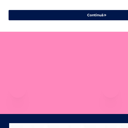
Continuă
Telefon
Em
0219219
off