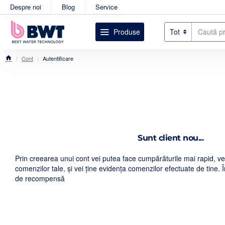
Despre noi
Blog
Service
Produse
Tot
Caută
produsul
dorit....
Cont
Autentificare
home
Sunt client nou...
Prin creearea unui cont vei putea face cumpărăturile mai rapid, vei 
comenzilor tale, şi vei ţine evidenţa comenzilor efectuate de tine. 
de recompensă