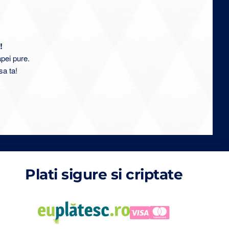
!
apei pure.
sa ta!
Plati sigure si criptate