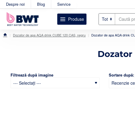
Despre noi
Blog
Service
Produse
Tot
Caută
produsul
dorit....
Dozator de apa AQA drink CUBE 120 CAS, negru
Dozator de apa AQA drink C
home
Dozator
Filtrează după imagine
Sortare după: