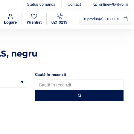
Status comanda
Contact
online@bwt-ro.ro
0 produs(e) - 0,00 lei
Logare
Wishlist
021 9219
S, negru
Caută în recenzii