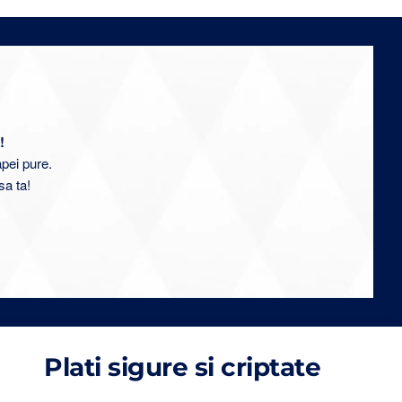
!
apei pure.
sa ta!
Plati sigure si criptate