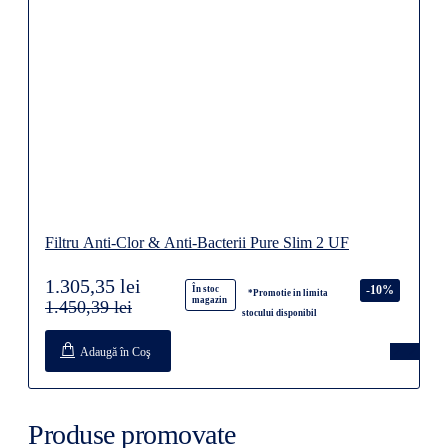
Filtru Anti-Clor & Anti-Bacterii Pure Slim 2 UF
1.305,35 lei
-10%
În stoc
*Promotie in limita
magazin
1.450,39 lei
stocului disponibil
Adaugă în Coş
Produse promovate