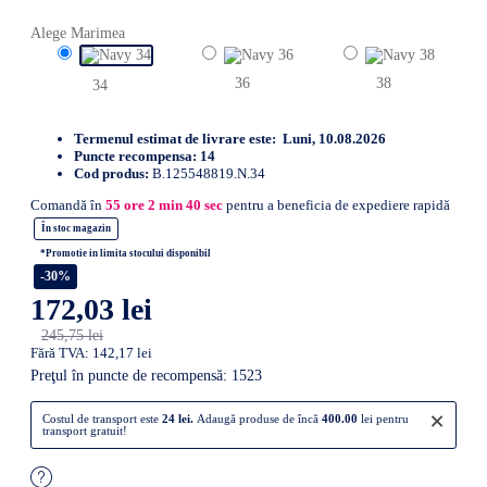
Alege Marimea
36
38
34
Termenul estimat de livrare este:
Luni, 10.08.2026
Puncte recompensa:
14
Cod produs:
B.125548819.N.34
Comandă în
55
ore
2
min
40
sec
pentru a beneficia de expediere rapidă
În stoc magazin
*Promotie in limita stocului disponibil
-30%
172,03 lei
245,75 lei
Fără TVA: 142,17 lei
Preţul în puncte de recompensă: 1523
×
Costul de transport este
24 lei.
Adaugă produse de încă
400.00
lei pentru
transport gratuit!