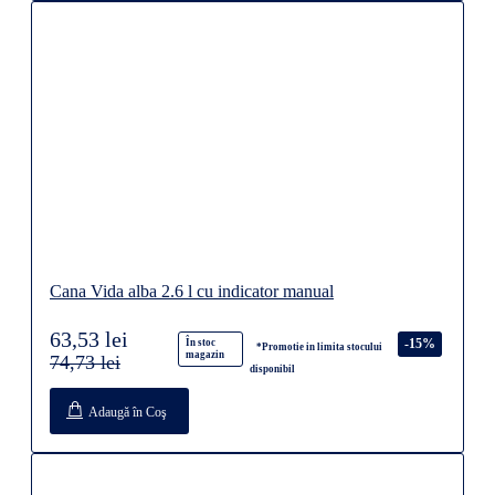
Cana Vida alba 2.6 l cu indicator manual
63,53 lei
-15%
În stoc
*Promotie in limita stocului
magazin
74,73 lei
disponibil
Adaugă în Coş