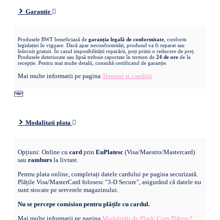
Garantie
Produsele BWT beneficiază de
garanția legală de conformitate
, conform
legislației în vigoare. Dacă apar neconformități, produsul va fi reparat sau
înlocuit gratuit. În cazul imposibilității reparării, poți primi o reducere de preț.
Produsele deteriorate sau lipsă trebuie raportate în termen de
24 de ore
de la
recepție. Pentru mai multe detalii, consultă certificatul de garanție.
Mai multe informatii pe pagina
Termeni si conditii
Modalitati plata
Opțiuni: Online cu
card
prin
EuPlatesc
(Visa/Maestro/Mastercard)
sau
ramburs
la livrare.
Pentru plata online, completați datele cardului pe pagina securizată.
Plățile Visa/MasterCard folosesc "3-D Secure", asigurând că datele nu
sunt stocate pe serverele magazinului.
Nu se percepe comision pentru plățile cu cardul.
Mai multe informatii pe pagina
Modalități de Plată/ Cum Plătesc?