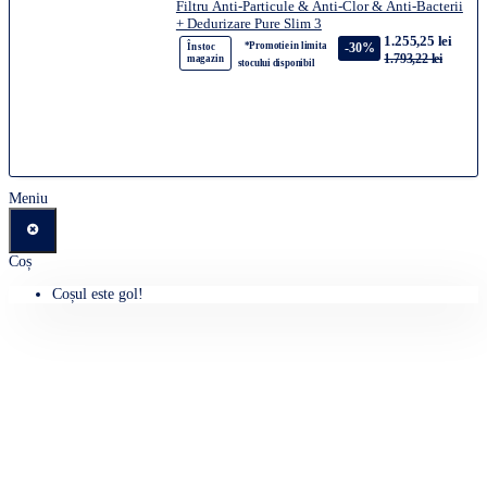
Filtru Anti-Particule & Anti-Clor & Anti-Bacterii
+ Dedurizare Pure Slim 3
1.255,25 lei
*Promotie in limita
-30%
În stoc
1.793,22 lei
magazin
stocului disponibil
Meniu
Coș
Coșul este gol!