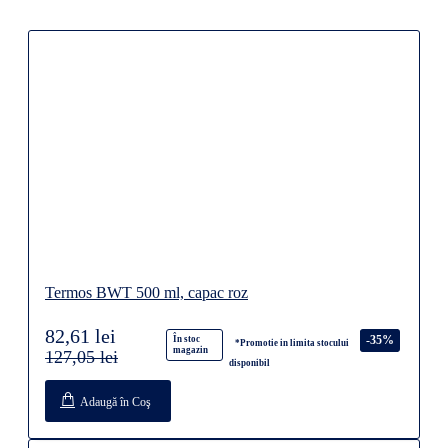
Termos BWT 500 ml, capac roz
82,61 lei
-35%
În stoc
*Promotie in limita stocului
magazin
127,05 lei
disponibil
Adaugă în Coş