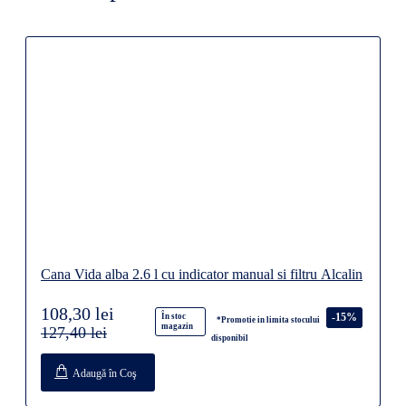
Cana Vida alba 2.6 l cu indicator manual si filtru Alcalin
108,30 lei
-15%
În stoc
*Promotie in limita stocului
magazin
127,40 lei
disponibil
Adaugă în Coş