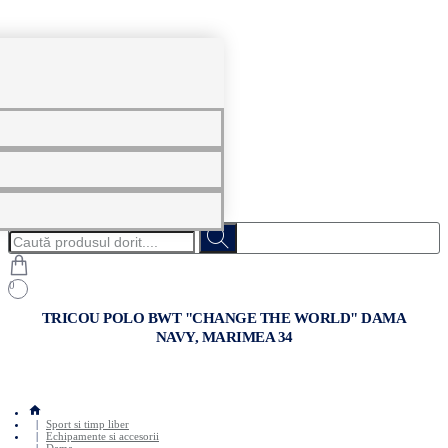
0
Caută
produsul
dorit....
0
TRICOU POLO BWT "CHANGE THE WORLD" DAMA
NAVY, MARIMEA 34
home
Sport si timp liber
Echipamente si accesorii
Dama