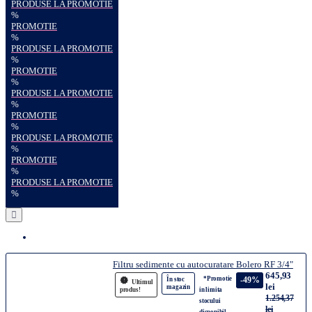
PRODUSE LA PROMOTIE
%
PROMOTIE
%
PRODUSE LA PROMOTIE
%
PROMOTIE
%
PRODUSE LA PROMOTIE
%
PROMOTIE
%
PRODUSE LA PROMOTIE
%
PROMOTIE
%
PRODUSE LA PROMOTIE
%
Filtru sedimente cu autocuratare Bolero RF 3/4"
645,93
*Promotie
-49%
În stoc
Ultimul
lei
magazin
produs!
in limita
1.254,37
stocului
lei