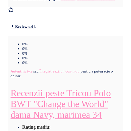
Review-uri
0%
0%
0%
0%
0%
Autentifică-te
sau
Înregistrează un cont nou
pentru a putea scie o
opinie
Recenzii peste Tricou Polo
BWT "Change the World"
dama Navy, marimea 34
Rating mediu: