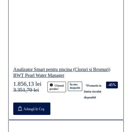
Analizator Smart pentru piscina (Cloruri si Bromuri)
BWT Pearl Water Manager
1.856,13 lei
-45%
În stoc
Ultimul
*Promotie in
magazin
3.351,70 lei
produs!
limita stocului
disponibil
Adaugă în Coş