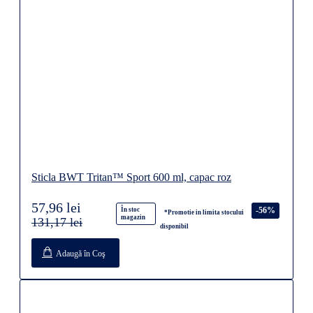
Sticla BWT Tritan™ Sport 600 ml, capac roz
57,96 lei
-56%
În stoc
*Promotie in limita stocului
magazin
131,17 lei
disponibil
Adaugă în Coş