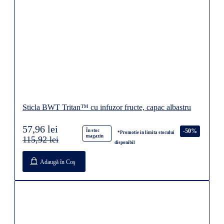
Sticla BWT Tritan™ cu infuzor fructe, capac albastru
57,96 lei
-50%
În stoc
*Promotie in limita stocului
magazin
115,92 lei
disponibil
Adaugă în Coş