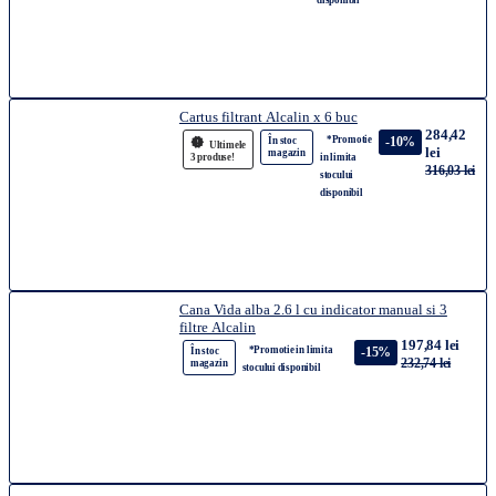
disponibil
Cartus filtrant Alcalin x 6 buc
284,42
*Promotie
-10%
În stoc
Ultimele
lei
magazin
3 produse!
in limita
316,03 lei
stocului
disponibil
Cana Vida alba 2.6 l cu indicator manual si 3
filtre Alcalin
197,84 lei
*Promotie in limita
-15%
În stoc
232,74 lei
magazin
stocului disponibil