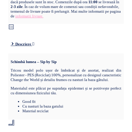
dacă produsele sunt în stoc. Comenzile după ora
11:00
se livrează în
2-3 zile
. În caz de volum mare de comenzi sau condiții nefavorabile,
termenul de livrare poate fi prelungit. Mai multe informatii pe pagina
de
informatii livrare.
Descriere
Schimbă lumea – Sip by Sip
Tricou model polo ușor de îmbrăcat și de asortat, realizat din
Poliester - PES (Reciclat) 100%, personalizat cu designul caracteristic
Change the World și detaliu frumos cu nasturi la baza gâtului.
Materialul este plăcut pe suprafața epidermei și se potrivește perfect
cu dimensiunea fizicului tău.
Good fit
Cu nasturi la baza gatului
Material reciclat