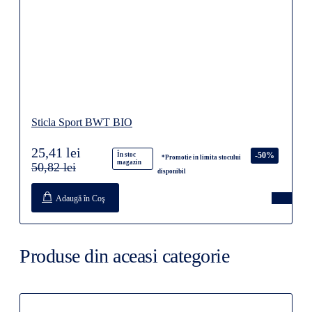
Sticla Sport BWT BIO
25,41 lei
-50%
În stoc
*Promotie in limita stocului
magazin
50,82 lei
disponibil
Adaugă în Coş
Produse din aceasi categorie