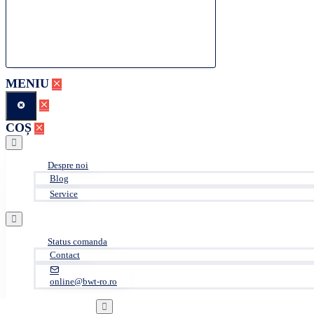
MENIU
COȘ
Despre noi
Blog
Service
Status comanda
Contact
online@bwt-ro.ro