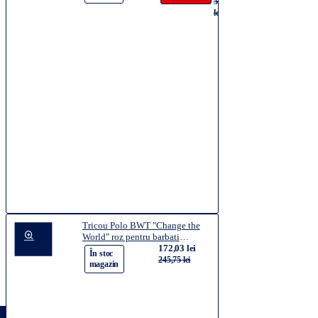
5.632,55
lei
Tricou Polo BWT "Change the
World" roz pentru barbati
marimea L
172,03 lei
-30%
În stoc
245,75 lei
magazin