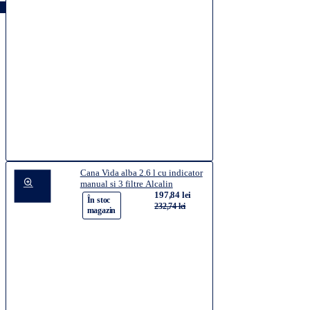
Cana Vida alba 2.6 l cu indicator
manual si 3 filtre Alcalin
197,84 lei
-15%
În stoc
232,74 lei
magazin